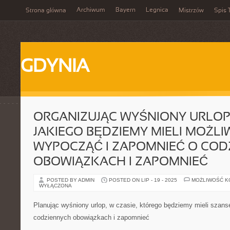
Archiwum
Bayern
Legnica
Strona główna
Mistrzów
Spis 
GDYNIA
ORGANIZUJĄC WYŚNIONY URLOP,
JAKIEGO BĘDZIEMY MIELI MOŻL
WYPOCZĄĆ I ZAPOMNIEĆ O COD
OBOWIĄZKACH I ZAPOMNIEĆ
POSTED BY ADMIN
POSTED ON LIP - 19 - 2025
MOŻLIWOŚĆ 
WYŁĄCZONA
Planując wyśniony urlop, w czasie, którego będziemy mieli szan
codziennych obowiązkach i zapomnieć