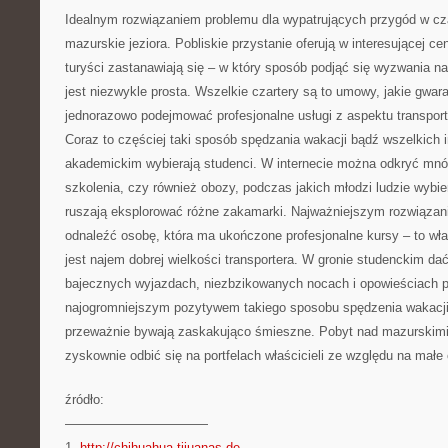
Idealnym rozwiązaniem problemu dla wypatrujących przygód w cza
mazurskie jeziora. Pobliskie przystanie oferują w interesującej cen
turyści zastanawiają się – w który sposób podjąć się wyzwania 
jest niezwykle prosta. Wszelkie czartery są to umowy, jakie gwara
jednorazowo podejmować profesjonalne usługi z aspektu transportu
Coraz to częściej taki sposób spędzania wakacji bądź wszelkich 
akademickim wybierają studenci. W internecie można odkryć mnó
szkolenia, czy również obozy, podczas jakich młodzi ludzie wybier
ruszają eksplorować różne zakamarki. Najważniejszym rozwiąza
odnaleźć osobę, która ma ukończone profesjonalne kursy – to wł
jest najem dobrej wielkości transportera. W gronie studenckim dać
bajecznych wyjazdach, niezbzikowanych nocach i opowieściach 
najogromniejszym pozytywem takiego sposobu spędzenia wakacji 
przeważnie bywają zaskakująco śmieszne. Pobyt nad mazurskimi 
zyskownie odbić się na portfelach właścicieli ze względu na małe
źródło:
———————————
1.
http://chihuahua-tijuanas.de