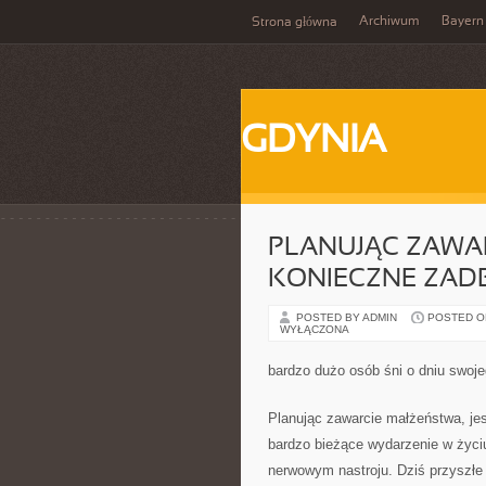
Archiwum
Bayern
Strona główna
GDYNIA
PLANUJĄC ZAWAR
KONIECZNE ZADB
POSTED BY ADMIN
POSTED ON
WYŁĄCZONA
bardzo dużo osób śni o dniu swoje
Planując zawarcie małżeństwa, jes
bardzo bieżące wydarzenie w życi
nerwowym nastroju. Dziś przyszłe