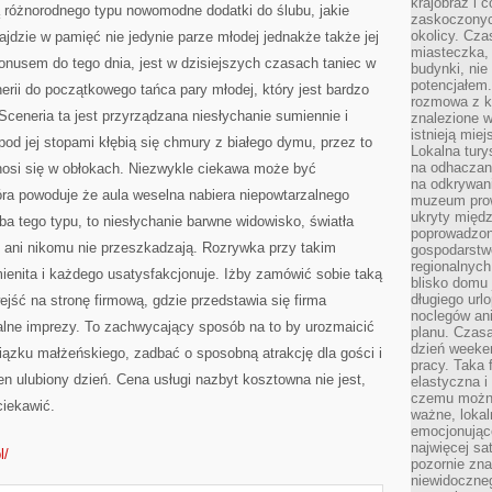
krajobraz i 
ą różnorodnego typu nowomodne dodatki do ślubu, jakie
zaskoczonych
okolicy. Cz
ajdzie w pamięć nie jedynie parze młodej jednakże także jej
miasteczka, 
nusem do tego dnia, jest w dzisiejszych czasach taniec w
budynki, nie 
potencjałem
erii do początkowego tańca pary młodej, który jest bardzo
rozmowa z k
ceneria ta jest przyrządzana niesłychanie sumiennie i
znalezione w
istnieją mie
pod jej stopami kłębią się chmury z białego dymu, przez to
Lokalna tury
na odhaczani
nosi się w obłokach. Niezwykle ciekawa może być
na odkrywan
óra powoduje że aula weselna nabiera niepowtarzalnego
muzeum prow
ukryty międ
ba tego typu, to niesłychanie barwne widowisko, światła
poprowadzona
, ani nikomu nie przeszkadzają. Rozrywka przy takim
gospodarstw
regionalnych
ienita i każdego usatysfakcjonuje. Iżby zamówić sobie taką
blisko domu 
długiego ur
ejść na stronę firmową, gdzie przedstawia się firma
noclegów an
alne imprezy. To zachwycający sposób na to by urozmaicić
planu. Czasa
dzień weeke
iązku małżeńskiego, zadbać o sposobną atrakcję dla gości i
pracy. Taka 
 ulubiony dzień. Cena usługi nazbyt kosztowna nie jest,
elastyczna i
czemu można
ciekawić.
ważne, loka
emocjonujące
najwięcej sa
l/
pozornie zna
niewidoczne