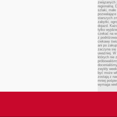
związanych 
regionalną. 
szlaki, małe
pozwalające
starszych z
zabytki, ogr
dojazd. Każd
tylko wyjdzi
czekać na wi
z podróżowan
ciekawy świa
ani po zakup
zaczyna się 
uważniej. W n
których nie 
próbowaliśmy
docenialiśmy
zwykły weeke
być może wł
zostają z na
mniej pośpie
wymaga wielk