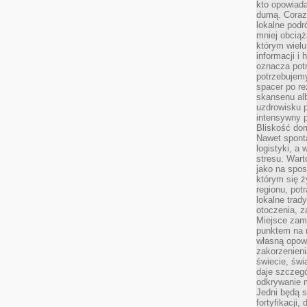
kto opowiad
dumą. Coraz
lokalne podr
mniej obciąż
którym wielu
informacji i
oznacza potr
potrzebujemy
spacer po r
skansenu alb
uzdrowisku p
intensywny 
Bliskość do
Nawet spont
logistyki, a
stresu. Wart
jako na spo
którym się ż
regionu, pot
lokalne trad
otoczenia, z
Miejsce zam
punktem na m
własną opow
zakorzenieni
świecie, św
daje szczegó
odkrywanie 
Jedni będą 
fortyfikacji,