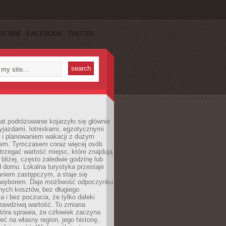
SCRIBE
FACEBOOK
TWITTER
lat podróżowanie kojarzyło się głównie
yjazdami, lotniskami, egzotycznymi
i i planowaniem wakacji z dużym
em. Tymczasem coraz więcej osób
rzegać wartość miejsc, które znajdują
 bliżej, często zaledwie godzinę lub
d domu. Lokalna turystyka przestaje
aniem zastępczym, a staje się
wyborem. Daje możliwość odpoczynku
nych kosztów, bez długiego
a i bez poczucia, że tylko daleki
rawdziwą wartość. To zmiana
która sprawia, że człowiek zaczyna
eć na własny region, jego historię,