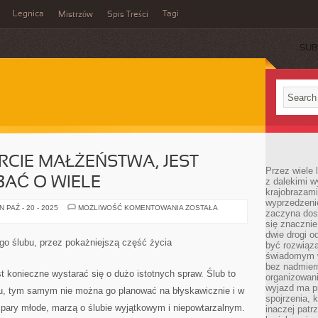
Legnica
Tagi
Mistrzów
Spis Treści
SUB
CIE MAŁŻEŃSTWA, JEST
Przez wiele 
AĆ O WIELE
z dalekimi w
krajobrazam
wyprzedzeni
PLANUJĄC
 PAŹ - 20 - 2025
MOŻLIWOŚĆ KOMENTOWANIA
ZOSTAŁA
zaczyna dost
ZAWARCIE
MAŁŻEŃSTWA,
się znacznie
JEST
dwie drogi o
KONIECZNE
go ślubu, przez pokażniejszą część życia
być rozwiąz
ZADBAĆ
O
świadomym 
WIELE
bez nadmier
t konieczne wystarać się o dużo istotnych spraw. Ślub to
organizowani
wyjazd ma p
u, tym samym nie można go planować na błyskawicznie i w
spojrzenia, 
 pary młode, marzą o ślubie wyjątkowym i niepowtarzalnym.
inaczej patrz