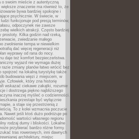
a o swoim mieście z autentyczną
 większe znaczenie ma również to, że
óżowanie bywa bardziej spokojne i
ające psychicznie. W świecie, w
 ludzi funkcjonuje pod presją terminów,
 hałasu, odpoczynek nie zawsze
zebę wielkich atrakcji. Często bardziej
 prostoty. Kilka godzin nad rzeką,
ezerwacie, zwiedzanie małego
o zwolnienie tempa w niewielkim
otrafią dać więcej regeneracji niż
plan wyprawy od rana do nocy.
mu daje też komfort bezpieczeństwa.
aniczny wyjazd nie wymaga dużej
 w razie zmiany planów łatwo wrócić bez
o spojrzeć na lokalną turystykę także
sób budowania więzi z miejscem, w
yje. Człowiek, który zna historię
rafi wskazać ciekawe zakątki, rozumie
ycje i dostrzega piękno najbliższego
aczyna inaczej myśleć o codzienności.
ieszkania przestaje być wyłącznie
apie, a staje się przestrzenią z
ieścią. To z kolei wzmacnia poczucie
a. Nawet jeśli ktoś dużo podróżuje po
iadomość wartości własnego regionu
lny rodzaj dumy i bliskości. Lokalne
może przybierać bardzo różne formy.
szukać tras rowerowych, inni dawnych
 drewnianej architektury, miejsc