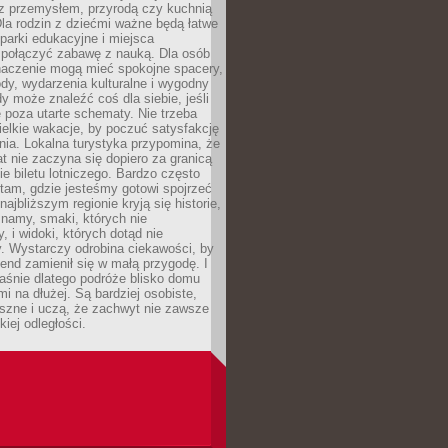
z przemysłem, przyrodą czy kuchnią
Dla rodzin z dziećmi ważne będą łatwe
 parki edukacyjne i miejsca
 połączyć zabawę z nauką. Dla osób
naczenie mogą mieć spokojne spacery,
ody, wydarzenia kulturalne i wygodny
y może znaleźć coś dla siebie, jeśli
e poza utarte schematy. Nie trzeba
elkie wakacje, by poczuć satysfakcję
ia. Lokalna turystyka przypomina, że
t nie zaczyna się dopiero za granicą
ie biletu lotniczego. Bardzo często
tam, gdzie jesteśmy gotowi spojrzeć
ajbliższym regionie kryją się historie,
znamy, smaki, których nie
, i widoki, których dotąd nie
. Wystarczy odrobina ciekawości, by
nd zamienił się w małą przygodę. I
aśnie dlatego podróże blisko domu
mi na dłużej. Są bardziej osobiste,
szne i uczą, że zachwyt nie zawsze
iej odległości.