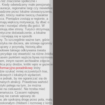
 też znaczenie społeczne i
. Kiedy odwiedzamy małe pensjonaty,
auracje, regionalne targi czy niewielkie
wadzone przez lokalne stowarzyszenia,
dzi, którzy realnie tworzą charakter
ca. Pieniądze zostają w regionie, a
mają większą motywację, by dbać o
nie i rozwijać ofertę dla gości. W
yskują obie strony. Turyści otrzymują
entyczne doświadczenie, a lokalne
 rozwijają się w sposób
y. To szczególnie ważne tam, gdzie
tyka nie dociera, ale istnieje ogromny
iązany z przyrodą, historią albo
połowie takiego odkrywania świata
e przydaje się otwartość na różne źródła
 Czasem punktem wyjścia bywa rozmowa
em, innym razem archiwalne zdjęcie,
blica przy drodze, krótki wpis w gazecie
informacyjno-poradnikowy
który
zie szukać mniej oczywistych tras,
okowych i lokalnych wydarzeń.
e jednak, by nie ograniczać się do
znanych atrakcji. Prawdziwa wartość
ystyki polega na tym, że można
ie na ciekawość. Nie trzeba mieć
nariusza. Czasami najlepiej
 się nie zamek wpisany do
, ale spokojną drogę przez pola, małą
 doskonałym chlebem i rozmowę z kimś,