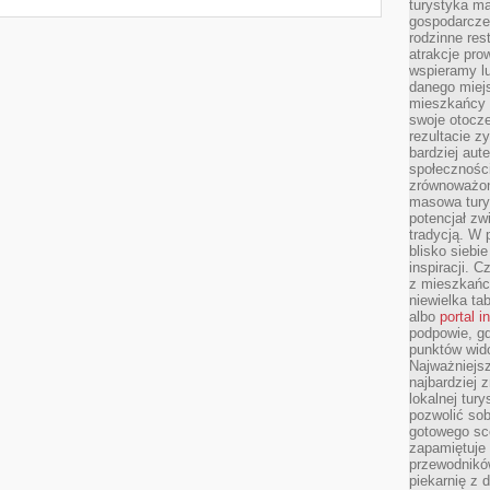
turystyka ma
gospodarcze
rodzinne rest
atrakcje pro
wspieramy lu
danego miejs
mieszkańcy 
swoje otocze
rezultacie z
bardziej aut
społeczności
zrównoważon
masowa turys
potencjał zw
tradycją. W 
blisko siebi
inspiracji.
z mieszkańc
niewielka ta
albo
portal 
podpowie, gd
punktów wid
Najważniejsz
najbardziej 
lokalnej tur
pozwolić sob
gotowego sce
zapamiętuje
przewodników
piekarnię z