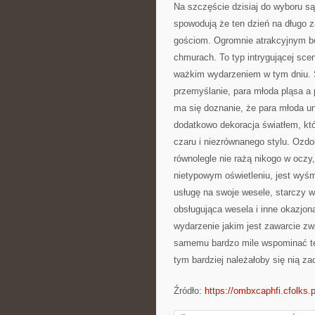
Na szczęście dzisiaj do wyboru s
spowodują że ten dzień na długo z
gościom. Ogromnie atrakcyjnym bo
chmurach. To typ intrygującej scen
ważkim wydarzeniem w tym dniu. S
przemyślanie, para młoda pląsa a 
ma się doznanie, że para młoda u
dodatkowo dekoracja światłem, kt
czaru i niezrównanego stylu. Ozdo
równolegle nie rażą nikogo w oczy
nietypowym oświetleniu, jest wyśm
usługę na swoje wesele, starczy w
obsługująca wesela i inne okazjon
wydarzenie jakim jest zawarcie zw
samemu bardzo mile wspominać ten
tym bardziej należałoby się nią za
Źródło:
https://ombxcaphfi.cfolks.p