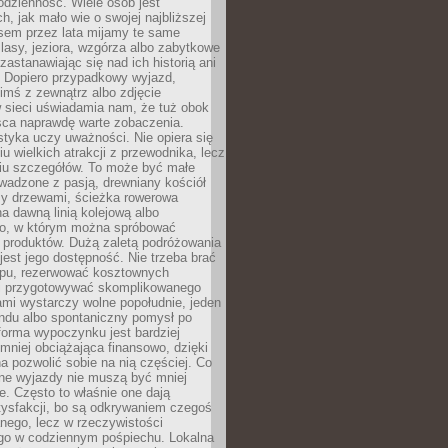
codzienność. Wiele osób jest
, jak mało wie o swojej najbliższej
asem przez lata mijamy te same
lasy, jeziora, wzgórza albo zabytkowe
zastanawiając się nad ich historią ani
. Dopiero przypadkowy wyjazd,
imś z zewnątrz albo zdjęcie
 sieci uświadamia nam, że tuż obok
jsca naprawdę warte zobaczenia.
styka uczy uważności. Nie opiera się
u wielkich atrakcji z przewodnika, lecz
iu szczegółów. To może być małe
adzone z pasją, drewniany kościół
zy drzewami, ścieżka rowerowa
 dawną linią kolejową albo
o, w którym można spróbować
 produktów. Dużą zaletą podróżowania
jest jego dostępność. Nie trzeba brać
lopu, rezerwować kosztownych
i przygotowywać skomplikowanego
mi wystarczy wolne popołudnie, jeden
ndu albo spontaniczny pomysł po
forma wypoczynku jest bardziej
 mniej obciążająca finansowo, dzięki
 pozwolić sobie na nią częściej. Co
lne wyjazdy nie muszą być mniej
. Często to właśnie one dają
tysfakcji, bo są odkrywaniem czegoś
nego, lecz w rzeczywistości
go w codziennym pośpiechu. Lokalna