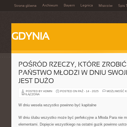
Archiwum
Bayern
Legnica
Strona główna
Mistrzów
Spis 
GDYNIA
POŚRÓD RZECZY, KTÓRE ZROBI
PAŃSTWO MŁODZI W DNIU SWOJ
JEST DUŻO
POSTED BY ADMIN
POSTED ON PAŹ - 14 - 2025
MOŻLIWOŚĆ 
WYŁĄCZONA
W dniu wesela wszystko powinno być kapitalne
W dniu ślubu wszystko może być perfekcyjne a Młoda Para nie 
elementami. Dopięcie wszystkiego na ostatni guzik powinno ustrz