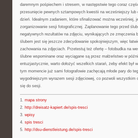
daremnym pośpiechem i stresem, w następstwie tego coraz części
przesunięcie pewnych sztampowych kwestii na wcześniejszy lub 
dzień. Idealnym zadaniem, które sfinalizować można wcześniej, 
zorganizowanie sesji fotograficznej. Zaplanowanie tego przed ślu
negatywnych rezultatów na zdjęciu, wynikających ze zmęczenia b
ślubem jest się jeszcze zdecydowanie spokojniejszym, więc łatwi
zachowania na zdjęciach. Przetestuj też ofertę – fotobudka na we
ślubne wspominane oraz wyciągane są przez małżeństwo w późni
entuzjastycznie, warto dołożyć wszelkich starań, żeby efekt był 
tym momencie już sami fotografowie zachęcają młode pary do teg
wygodniejszym wyrazem sesji zdjęciowej, co pozwoli wszystkim 
się do sesji.
1.
mapa strony
2.
http://dreisatz-kapiert.de/spis-tresci
3.
wpisy
4.
spis tresci
5.
http://dsu-dienstleistung.de/spis-tresci