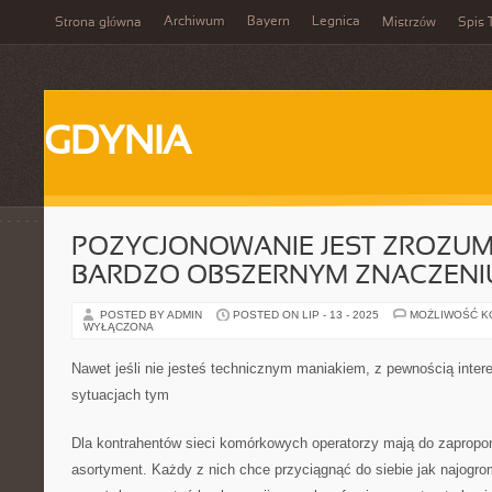
Archiwum
Bayern
Legnica
Strona główna
Mistrzów
Spis 
GDYNIA
POZYCJONOWANIE JEST ZROZUM
BARDZO OBSZERNYM ZNACZENI
POSTED BY ADMIN
POSTED ON LIP - 13 - 2025
MOŻLIWOŚĆ 
WYŁĄCZONA
Nawet jeśli nie jesteś technicznym maniakiem, z pewnością inte
sytuacjach tym
Dla kontrahentów sieci komórkowych operatorzy mają do zapropo
asortyment. Każdy z nich chce przyciągnąć do siebie jak najogro