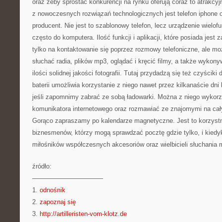
oraz żeby sprostać konkurencji na rynku oferują coraz to atrakcy
z nowoczesnych rozwiązań technologicznych jest telefon iphone o
producent. Nie jest to szablonowy telefon, lecz urządzenie wielo
często do komputera. Ilość funkcji i aplikacji, które posiada jest
tylko na kontaktowanie się poprzez rozmowy telefoniczne, ale m
słuchać radia, plików mp3, oglądać i kręcić filmy, a także wyko
ilości solidnej jakości fotografii. Tutaj przydadzą się też czyścik
baterii umożliwia korzystanie z niego nawet przez kilkanaście dni
jeśli zapomnimy zabrać ze sobą ładowarki. Można z niego wykorz
komunikatora internetowego oraz rozmawiać ze znajomymi na cał
Gorąco zapraszamy po kalendarze magnetyczne. Jest to korzystn
biznesmenów, którzy mogą sprawdzać pocztę gdzie tylko, i kiedyk
miłośników współczesnych akcesoriów oraz wielbicieli słuchania
źródło:
———————————
1.
odnośnik
2.
zapoznaj się
3.
http://artilleristen-vom-klotz.de