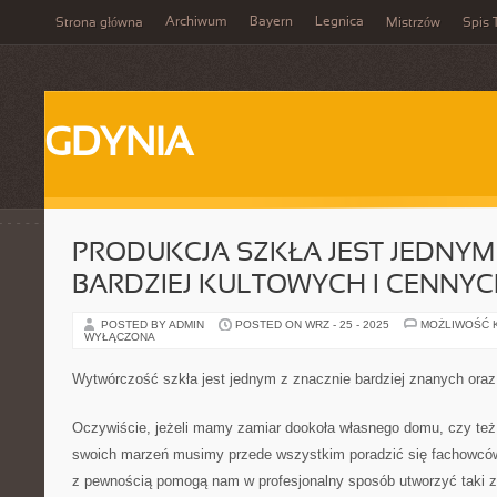
Archiwum
Bayern
Legnica
Strona główna
Mistrzów
Spis 
GDYNIA
PRODUKCJA SZKŁA JEST JEDNYM 
BARDZIEJ KULTOWYCH I CENNY
POSTED BY ADMIN
POSTED ON WRZ - 25 - 2025
MOŻLIWOŚĆ 
WYŁĄCZONA
Wytwórczość szkła jest jednym z znacznie bardziej znanych ora
Oczywiście, jeżeli mamy zamiar dookoła własnego domu, czy też
swoich marzeń musimy przede wszystkim poradzić się fachowców w
z pewnością pomogą nam w profesjonalny sposób utworzyć taki ze