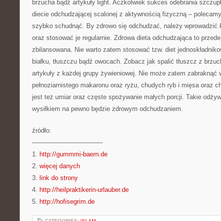
brzucha bądź artykuły light. Aczkolwiek sukces odebrania szczupł
diecie odchudzającej scalonej z aktywnością fizyczną – polecamy
szybko schudnąć. By zdrowo się odchudzać, należy wprowadzić 
oraz stosować je regularnie. Zdrowa dieta odchudzająca to przed
zbilansowana. Nie warto zatem stosować tzw. diet jednoskładnik
białku, tłuszczu bądź owocach. Zobacz jak spalić tłuszcz z brzu
artykuły z każdej grupy żywieniowej. Nie może zatem zabraknąć
pełnoziarnistego makaronu oraz ryżu, chudych ryb i mięsa oraz 
jest też umiar oraz częste spożywanie małych porcji. Takie odży
wysiłkiem na pewno będzie zdrowym odchudzaniem.
źródło:
———————————
1.
http://gummmi-baern.de
2.
więcej danych
3.
link do strony
4.
http://heilpraktikerin-urlauber.de
5.
http://hofisegrim.de
CATEGORIES:
ISLAM