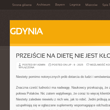
Archiwum
Bayern
Legnica
Strona główna
Mistrzów
Spis 
GDYNIA
PRZEJŚCIE NA DIETĘ NIE JEST K
POSTED BY ADMIN
POSTED ON LIP - 9 - 2025
MOŻLIWOŚĆ K
WYŁĄCZONA
Niestety pomimo notorycznych prób dotarcia do ludzi i wmówienia 
Znaczna cześć ludności ma nadwagę. Naukowcy przekazują, że z
połowa Polaków. Nic zatem wątpliwego, że coraz to więcej klient
Niestety zaledwie niewielu z nich wie, jak to robić. Jedni próbują 
uzupełniają się w ogłaszane suplementy wspomagające odchudzan