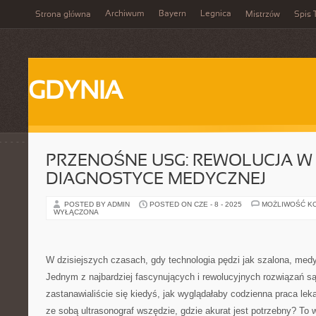
Archiwum
Bayern
Legnica
Strona główna
Mistrzów
Spis 
GDYNIA
PRZENOŚNE USG: REWOLUCJA W
DIAGNOSTYCE MEDYCZNEJ
POSTED BY ADMIN
POSTED ON CZE - 8 - 2025
MOŻLIWOŚĆ K
WYŁĄCZONA
W dzisiejszych czasach, gdy technologia pędzi jak szalona, medy
Jednym z najbardziej fascynujących i rewolucyjnych rozwiązań s
zastanawialiście się kiedyś, jak wyglądałaby codzienna praca le
ze sobą ultrasonograf wszędzie, gdzie akurat jest potrzebny? To 