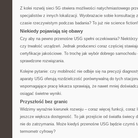
Z kolei rozwój sieci 5G otwiera możliwości natychmiastowego prz
specjalistów z innych lokalizacji. Wyobrażacie sobie konsultację 
czasie rzeczywistym podczas badania? To już nie science fiction!
Niekiedy pojawiają się obawy
Czy aby na pewno przenośne USG spełni oczekiwania? Niektórzy 
czy trwałość urządzeń. Jednak producenci coraz częściej stawiaj
certyfikacje jakościowe. To trochę jak wybór dobrego samochodu 
sprawdzone rozwiązania.
Kolejne pytanie: czy mobilność nie odbije się na precyzji diagno
aparaty USG oferują rozdzielczość porównywalną do tych stacjona
wspomagające pracę lekarza sprawiają, że nawet mniej doświad
osiągać świetne wyniki.
Przyszłość bez granic
Widzimy wyraźnie kierunek rozwoju – coraz więcej funkcji, coraz 
jeszcze większa dostępność. To jak przejście od światła świecy 
nie do zatrzymania. Może kiedyś przenośne USG będzie czymś 
termometr cyfrowy?