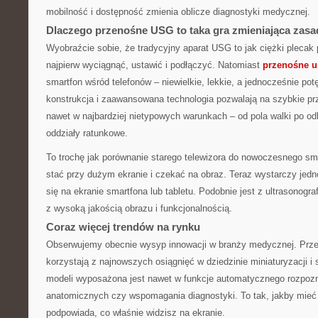
mobilność i dostępność zmienia oblicze diagnostyki medycznej.
Dlaczego przenośne USG to taka gra zmieniająca zas
Wyobraźcie sobie, że tradycyjny aparat USG to jak ciężki plecak p
najpierw wyciągnąć, ustawić i podłączyć. Natomiast
przenośne u
smartfon wśród telefonów – niewielkie, lekkie, a jednocześnie p
konstrukcja i zaawansowana technologia pozwalają na szybkie pr
nawet w najbardziej nietypowych warunkach – od pola walki po od
oddziały ratunkowe.
To trochę jak porównanie starego telewizora do nowoczesnego sma
stać przy dużym ekranie i czekać na obraz. Teraz wystarczy jedno 
się na ekranie smartfona lub tabletu. Podobnie jest z ultrasonogra
z wysoką jakością obrazu i funkcjonalnością.
Coraz więcej trendów na rynku
Obserwujemy obecnie wysyp innowacji w branży medycznej. Prz
korzystają z najnowszych osiągnięć w dziedzinie miniaturyzacji i s
modeli wyposażona jest nawet w funkcje automatycznego rozpozn
anatomicznych czy wspomagania diagnostyki. To tak, jakby mieć 
podpowiada, co właśnie widzisz na ekranie.