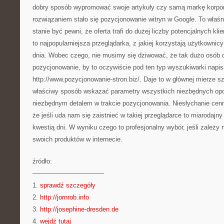
dobry sposób wypromować swoje artykuły czy samą markę korpo
rozwiązaniem stało się pozycjonowanie witryn w Google. To właś
stanie być pewni, że oferta trafi do dużej liczby potencjalnych k
to najpopularniejsza przeglądarka, z jakiej korzystają użytkownic
dnia. Wobec czego, nie musimy się dziwować, że tak dużo osób 
pozycjonowanie, by to oczywiście pod ten typ wyszukiwarki napi
http://www.pozycjonowanie-stron.biz/. Daje to w głównej mierze s
właściwy sposób wskazać parametry wszystkich niezbędnych opcj
niezbędnym detalem w trakcie pozycjonowania. Niesłychanie cenną
że jeśli uda nam się zaistnieć w takiej przeglądarce to miarodajny
kwestią dni. W wyniku czego to profesjonalny wybór, jeśli zależy 
swoich produktów w internecie.
źródło:
———————————
1.
sprawdź szczegóły
2.
http://jornrob.info
3.
http://josephine-dresden.de
4.
wejdź tutaj