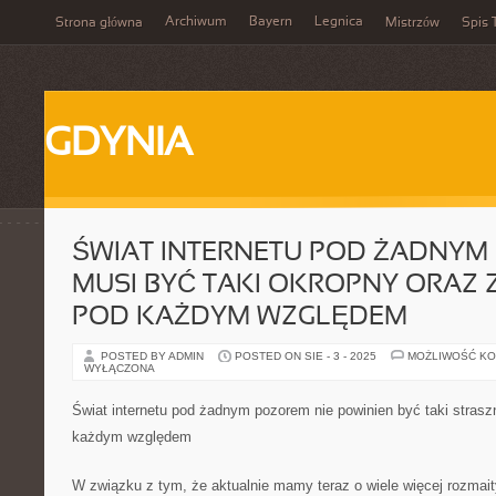
Archiwum
Bayern
Legnica
Strona główna
Mistrzów
Spis 
GDYNIA
ŚWIAT INTERNETU POD ŻADNYM
MUSI BYĆ TAKI OKROPNY ORAZ
POD KAŻDYM WZGLĘDEM
POSTED BY ADMIN
POSTED ON SIE - 3 - 2025
MOŻLIWOŚĆ K
WYŁĄCZONA
Świat internetu pod żadnym pozorem nie powinien być taki stras
każdym względem
W związku z tym, że aktualnie mamy teraz o wiele więcej rozmait