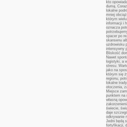
kto opowiad
dumą. Coraz
lokalne podr
mniej obciąż
którym wielu
informacji i
oznacza potr
potrzebujemy
spacer po r
skansenu alb
uzdrowisku p
intensywny 
Bliskość do
Nawet spont
logistyki, a
stresu. Wart
jako na spo
którym się ż
regionu, pot
lokalne trad
otoczenia, z
Miejsce zam
punktem na m
własną opow
zakorzenieni
świecie, św
daje szczegó
odkrywanie 
Jedni będą 
fortyfikacji,