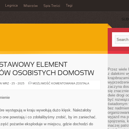
Legnica
Tagi
Mistrzów
Spis Treści
SUB
DSTAWOWY ELEMENT
Przez wiele 
KÓW OSOBISTYCH DOMOSTW
z dalekimi w
krajobrazam
wyprzedzeni
SZAMBO
 WRZ - 25 - 2025
MOŻLIWOŚĆ KOMENTOWANIA
ZOSTAŁA
zaczyna dost
TO
PODSTAWOWY
się znacznie
ELEMENT
dwie drogi o
STRUKTUR
nienie
ŚCIEKÓW
być rozwiąz
OSOBISTYCH
świadomym 
DOMOSTW
bez nadmier
óre występują w kraju wywołują dużo klęsk. Należałoby
organizowani
wyjazd ma p
 one powstają i co zdołalibyśmy zrobić, by im zaniechać.
spojrzenia, 
zęść pożarów eksploduje w miejscu, gdzie dochodzi do
inaczej patrz