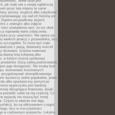
codzienność. Wiele osób jest
, jak mało wie o swojej najbliższej
asem przez lata mijamy te same
lasy, jeziora, wzgórza albo zabytkowe
zastanawiając się nad ich historią ani
. Dopiero przypadkowy wyjazd,
imś z zewnątrz albo zdjęcie
 sieci uświadamia nam, że tuż obok
jsca naprawdę warte zobaczenia.
styka uczy uważności. Nie opiera się
u wielkich atrakcji z przewodnika, lecz
iu szczegółów. To może być małe
adzone z pasją, drewniany kościół
zy drzewami, ścieżka rowerowa
 dawną linią kolejową albo
o, w którym można spróbować
 produktów. Dużą zaletą podróżowania
jest jego dostępność. Nie trzeba brać
lopu, rezerwować kosztownych
i przygotowywać skomplikowanego
mi wystarczy wolne popołudnie, jeden
ndu albo spontaniczny pomysł po
forma wypoczynku jest bardziej
 mniej obciążająca finansowo, dzięki
 pozwolić sobie na nią częściej. Co
lne wyjazdy nie muszą być mniej
. Często to właśnie one dają
tysfakcji, bo są odkrywaniem czegoś
nego, lecz w rzeczywistości
go w codziennym pośpiechu. Lokalna