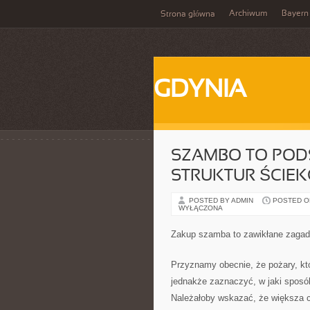
Archiwum
Bayern
Strona główna
GDYNIA
SZAMBO TO PO
STRUKTUR ŚCIE
POSTED BY ADMIN
POSTED ON
WYŁĄCZONA
Zakup szamba to zawikłane zagad
Przyznamy obecnie, że pożary, kt
jednakże zaznaczyć, w jaki sposób
Należałoby wskazać, że większa c