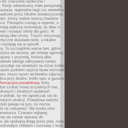
 też znaczenie społeczne i
. Kiedy odwiedzamy małe pensjonaty,
auracje, regionalne targi czy niewielkie
wadzone przez lokalne stowarzyszenia,
dzi, którzy realnie tworzą charakter
ca. Pieniądze zostają w regionie, a
mają większą motywację, by dbać o
nie i rozwijać ofertę dla gości. W
yskują obie strony. Turyści otrzymują
entyczne doświadczenie, a lokalne
 rozwijają się w sposób
y. To szczególnie ważne tam, gdzie
tyka nie dociera, ale istnieje ogromny
iązany z przyrodą, historią albo
połowie takiego odkrywania świata
e przydaje się otwartość na różne źródła
 Czasem punktem wyjścia bywa rozmowa
em, innym razem archiwalne zdjęcie,
blica przy drodze, krótki wpis w gazecie
informacyjno-poradnikowy
który
zie szukać mniej oczywistych tras,
okowych i lokalnych wydarzeń.
e jednak, by nie ograniczać się do
znanych atrakcji. Prawdziwa wartość
ystyki polega na tym, że można
ie na ciekawość. Nie trzeba mieć
nariusza. Czasami najlepiej
 się nie zamek wpisany do
, ale spokojną drogę przez pola, małą
 doskonałym chlebem i rozmowę z kimś,