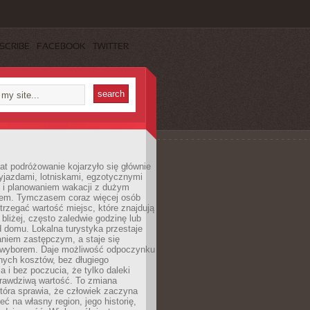
SCRIBE
FACEBOOK
TWITTER
lat podróżowanie kojarzyło się głównie
yjazdami, lotniskami, egzotycznymi
i i planowaniem wakacji z dużym
em. Tymczasem coraz więcej osób
rzegać wartość miejsc, które znajdują
 bliżej, często zaledwie godzinę lub
d domu. Lokalna turystyka przestaje
aniem zastępczym, a staje się
wyborem. Daje możliwość odpoczynku
nych kosztów, bez długiego
a i bez poczucia, że tylko daleki
rawdziwą wartość. To zmiana
która sprawia, że człowiek zaczyna
eć na własny region, jego historię,