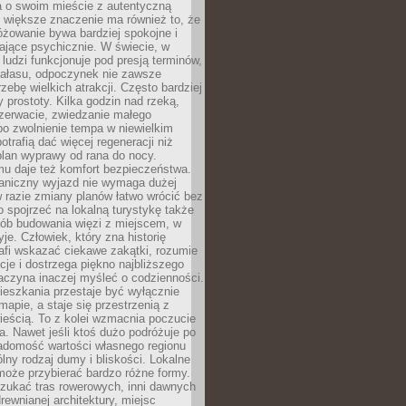
a o swoim mieście z autentyczną
 większe znaczenie ma również to, że
óżowanie bywa bardziej spokojne i
ające psychicznie. W świecie, w
 ludzi funkcjonuje pod presją terminów,
 hałasu, odpoczynek nie zawsze
zebę wielkich atrakcji. Często bardziej
 prostoty. Kilka godzin nad rzeką,
ezerwacie, zwiedzanie małego
o zwolnienie tempa w niewielkim
otrafią dać więcej regeneracji niż
plan wyprawy od rana do nocy.
mu daje też komfort bezpieczeństwa.
aniczny wyjazd nie wymaga dużej
 w razie zmiany planów łatwo wrócić bez
o spojrzeć na lokalną turystykę także
sób budowania więzi z miejscem, w
yje. Człowiek, który zna historię
rafi wskazać ciekawe zakątki, rozumie
ycje i dostrzega piękno najbliższego
aczyna inaczej myśleć o codzienności.
ieszkania przestaje być wyłącznie
apie, a staje się przestrzenią z
ieścią. To z kolei wzmacnia poczucie
a. Nawet jeśli ktoś dużo podróżuje po
iadomość wartości własnego regionu
lny rodzaj dumy i bliskości. Lokalne
może przybierać bardzo różne formy.
szukać tras rowerowych, inni dawnych
 drewnianej architektury, miejsc