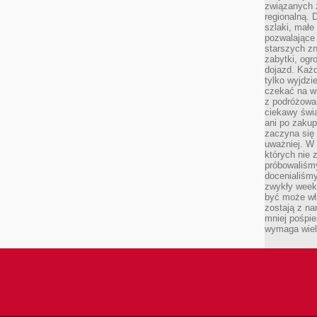
związanych 
regionalną. 
szlaki, małe
pozwalające
starszych z
zabytki, ogr
dojazd. Każd
tylko wyjdzi
czekać na wi
z podróżowan
ciekawy świa
ani po zakup
zaczyna się 
uważniej. W n
których nie 
próbowaliśmy
docenialiśmy
zwykły weeke
być może wł
zostają z na
mniej pośpie
wymaga wielk