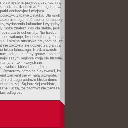
z przemysłem, przyrodą czy kuchnią
Dla rodzin z dziećmi ważne będą łatwe
 parki edukacyjne i miejsca
 połączyć zabawę z nauką. Dla osób
naczenie mogą mieć spokojne spacery,
ody, wydarzenia kulturalne i wygodny
y może znaleźć coś dla siebie, jeśli
e poza utarte schematy. Nie trzeba
elkie wakacje, by poczuć satysfakcję
ia. Lokalna turystyka przypomina, że
t nie zaczyna się dopiero za granicą
ie biletu lotniczego. Bardzo często
tam, gdzie jesteśmy gotowi spojrzeć
ajbliższym regionie kryją się historie,
znamy, smaki, których nie
, i widoki, których dotąd nie
. Wystarczy odrobina ciekawości, by
nd zamienił się w małą przygodę. I
aśnie dlatego podróże blisko domu
mi na dłużej. Są bardziej osobiste,
szne i uczą, że zachwyt nie zawsze
iej odległości.