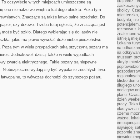
krajobraz i 
. To oczywiście w tych miejscach umieszczone są
zaskoczonych
 się one niemalże we wnętrzu każdego obiektu. Poza tym
okolicy. Cz
miasteczka, 
rewnianych. Znaczące są także łatwo palne przedmiot. Do
budynki, nie 
potencjałem
papier, czy drzewo. Trzeba tutaj ogłosić, że znacząca jest
rozmowa z k
 może być szkło. Dlatego wybierając się do lasów nie
znalezione w
istnieją mie
szkła, jakie ma prawo wywołać duże niebezpieczeństwo –
Lokalna tury
. Poza tym w wielu przypadkach taką przyczyną pożaru ma
na odhaczani
na odkrywan
pieros. Jednakowoż dzisiaj także w wielu wypadkach
muzeum prow
ukryty międ
wy zwarcia elektrycznego. Takie pożary są niepewne
poprowadzona
zi. Niebezpieczne wydają się być wypalanie zeschłych trwa.
gospodarstw
regionalnych
 łatwopalne, to wówczas dochodzi do szybszego pożaru.
blisko domu 
długiego ur
noclegów an
planu. Czasa
dzień weeke
pracy. Taka 
elastyczna i
czemu można
ważne, loka
emocjonujące
najwięcej sa
pozornie zna
niewidoczne