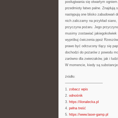
posługiwania się otwartym ogniem
przedmioty łatwo palne. Znajdują
następują one blisko zabudowań d
nich zaliczamy na przykład siano, 
przyczyna pożaru. Jego przyczyną
musimy zostawiać jakiegokolwiek 
wypróbuj ćwiczenia ppoż Rzeszów
prawo być odrzucony tlący się pa
dochodzi do pożarów z powodu mo
zarówno dla zwierzaków, jak i lud
W momencie, kiedy są substancje
źródło:
———————————
1.
zobacz wpis
2.
odnośnik
3.
https://ilonalecka.pl
4.
pełna treść
5.
https://www.laser-gamp.pl