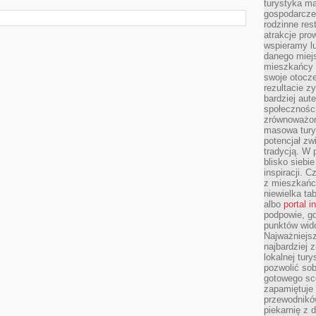
turystyka ma
gospodarcze
rodzinne rest
atrakcje pro
wspieramy lu
danego miejs
mieszkańcy 
swoje otocze
rezultacie z
bardziej aut
społeczności
zrównoważon
masowa turys
potencjał zw
tradycją. W 
blisko siebi
inspiracji.
z mieszkańc
niewielka ta
albo
portal 
podpowie, gd
punktów wid
Najważniejsz
najbardziej 
lokalnej tur
pozwolić sob
gotowego sce
zapamiętuje
przewodników
piekarnię z