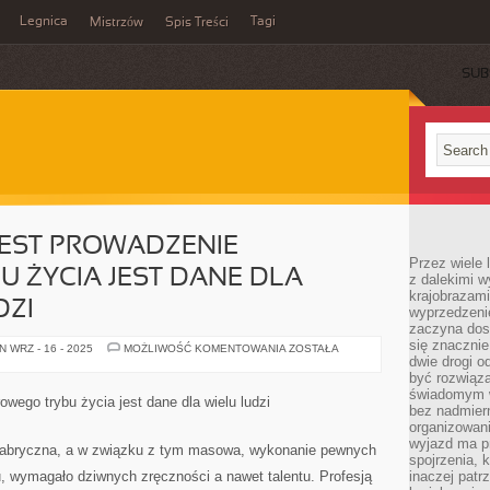
Legnica
Tagi
Mistrzów
Spis Treści
SUB
 JEST PROWADZENIE
Przez wiele 
 ŻYCIA JEST DANE DLA
z dalekimi w
krajobrazam
DZI
wyprzedzeni
zaczyna dost
się znacznie
TO
 WRZ - 16 - 2025
MOŻLIWOŚĆ KOMENTOWANIA
ZOSTAŁA
JAK
dwie drogi o
ISTOTNE
być rozwiąz
JEST
świadomym 
PROWADZENIE
rowego trybu życia jest dane dla wielu ludzi
ZDROWEGO
bez nadmier
TRYBU
organizowani
ŻYCIA
wyjazd ma p
JEST
 fabryczna, a w związku z tym masowa, wykonanie pewnych
DANE
spojrzenia, 
DLA
 wymagało dziwnych zręczności a nawet talentu. Profesją
inaczej patrz
DUŻEJ