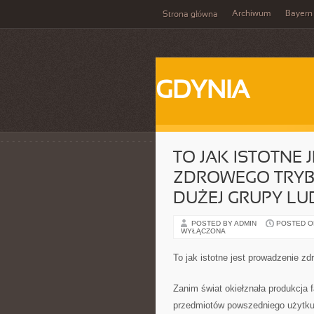
Archiwum
Bayern
Strona główna
GDYNIA
TO JAK ISTOTNE
ZDROWEGO TRYBU
DUŻEJ GRUPY LU
POSTED BY ADMIN
POSTED ON
WYŁĄCZONA
To jak istotne jest prowadzenie zd
Zanim świat okiełznała produkcja
przedmiotów powszedniego użytku,