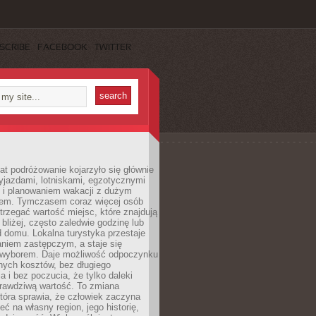
SCRIBE
FACEBOOK
TWITTER
lat podróżowanie kojarzyło się głównie
yjazdami, lotniskami, egzotycznymi
i i planowaniem wakacji z dużym
em. Tymczasem coraz więcej osób
rzegać wartość miejsc, które znajdują
 bliżej, często zaledwie godzinę lub
d domu. Lokalna turystyka przestaje
aniem zastępczym, a staje się
wyborem. Daje możliwość odpoczynku
nych kosztów, bez długiego
a i bez poczucia, że tylko daleki
rawdziwą wartość. To zmiana
która sprawia, że człowiek zaczyna
eć na własny region, jego historię,