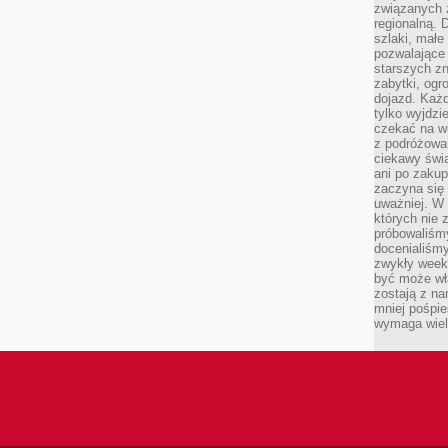
związanych 
regionalną. 
szlaki, małe
pozwalające
starszych z
zabytki, ogr
dojazd. Każd
tylko wyjdzi
czekać na wi
z podróżowan
ciekawy świa
ani po zakup
zaczyna się 
uważniej. W n
których nie 
próbowaliśmy
docenialiśmy
zwykły weeke
być może wł
zostają z na
mniej pośpie
wymaga wielk