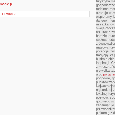
turystyka ma
wanie.pl
gospodarcze
rodzinne rest
atrakcje pro
E FILMOWEJ
wspieramy lu
danego miejs
mieszkańcy 
swoje otocze
rezultacie z
bardziej aut
społeczności
zrównoważon
masowa turys
potencjał zw
tradycją. W 
blisko siebi
inspiracji.
z mieszkańc
niewielka ta
albo
portal 
podpowie, gd
punktów wid
Najważniejsz
najbardziej 
lokalnej tur
pozwolić sob
gotowego sce
zapamiętuje
przewodników
piekarnię z