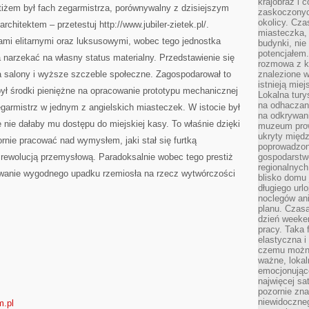
krajobraz i 
GRUPY
iżem był fach zegarmistrza, porównywalny z dzisiejszym
LUDZI
zaskoczonych
okolicy. Cz
rchitektem – przetestuj http://www.jubiler-zietek.pl/.
miasteczka, 
tami elitarnymi oraz luksusowymi, wobec tego jednostka
budynki, nie 
potencjałem
 narzekać na własny status materialny. Przedstawienie się
rozmowa z k
na salony i wyższe szczeble społeczne. Zagospodarował to
znalezione w
istnieją mie
obył środki pieniężne na opracowanie prototypu mechanicznej
Lokalna tury
na odhaczani
egarmistrz w jednym z angielskich miasteczek. W istocie był
na odkrywan
e nie dałaby mu dostępu do miejskiej kasy. To właśnie dzięki
muzeum prow
ukryty międ
rnie pracować nad wymysłem, jaki stał się furtką
poprowadzona
 rewolucją przemysłową. Paradoksalnie wobec tego prestiż
gospodarstw
regionalnych
owanie wygodnego upadku rzemiosła na rzecz wytwórczości
blisko domu 
długiego ur
noclegów an
planu. Czasa
dzień weeke
pracy. Taka 
elastyczna i
czemu można
ważne, loka
emocjonujące
najwięcej sa
pozornie zna
niewidoczne
m.pl