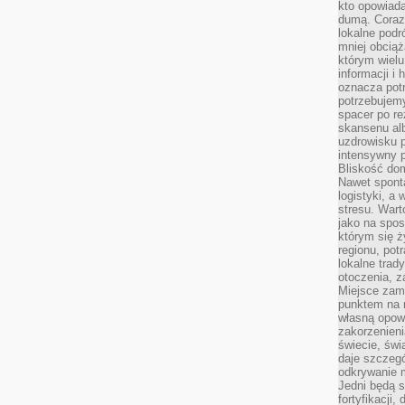
kto opowiad
dumą. Coraz
lokalne podr
mniej obciąż
którym wielu
informacji i
oznacza potr
potrzebujemy
spacer po r
skansenu alb
uzdrowisku p
intensywny 
Bliskość do
Nawet spont
logistyki, a
stresu. Wart
jako na spo
którym się ż
regionu, pot
lokalne trad
otoczenia, z
Miejsce zam
punktem na m
własną opow
zakorzenieni
świecie, św
daje szczegó
odkrywanie 
Jedni będą 
fortyfikacji,