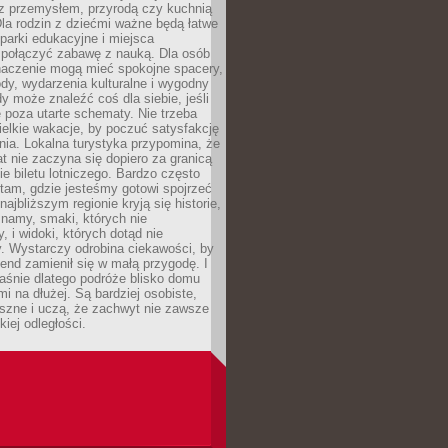
z przemysłem, przyrodą czy kuchnią
Dla rodzin z dziećmi ważne będą łatwe
 parki edukacyjne i miejsca
 połączyć zabawę z nauką. Dla osób
naczenie mogą mieć spokojne spacery,
ody, wydarzenia kulturalne i wygodny
y może znaleźć coś dla siebie, jeśli
e poza utarte schematy. Nie trzeba
elkie wakacje, by poczuć satysfakcję
ia. Lokalna turystyka przypomina, że
t nie zaczyna się dopiero za granicą
ie biletu lotniczego. Bardzo często
tam, gdzie jesteśmy gotowi spojrzeć
ajbliższym regionie kryją się historie,
znamy, smaki, których nie
, i widoki, których dotąd nie
. Wystarczy odrobina ciekawości, by
nd zamienił się w małą przygodę. I
aśnie dlatego podróże blisko domu
mi na dłużej. Są bardziej osobiste,
szne i uczą, że zachwyt nie zawsze
iej odległości.