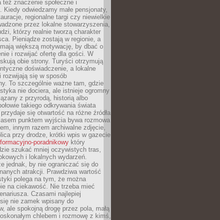
 też znaczenie społeczne i
. Kiedy odwiedzamy małe pensjonaty,
auracje, regionalne targi czy niewielkie
wadzone przez lokalne stowarzyszenia,
dzi, którzy realnie tworzą charakter
ca. Pieniądze zostają w regionie, a
mają większą motywację, by dbać o
nie i rozwijać ofertę dla gości. W
yskują obie strony. Turyści otrzymują
entyczne doświadczenie, a lokalne
 rozwijają się w sposób
y. To szczególnie ważne tam, gdzie
tyka nie dociera, ale istnieje ogromny
iązany z przyrodą, historią albo
połowie takiego odkrywania świata
e przydaje się otwartość na różne źródła
 Czasem punktem wyjścia bywa rozmowa
em, innym razem archiwalne zdjęcie,
blica przy drodze, krótki wpis w gazecie
informacyjno-poradnikowy
który
zie szukać mniej oczywistych tras,
okowych i lokalnych wydarzeń.
e jednak, by nie ograniczać się do
znanych atrakcji. Prawdziwa wartość
ystyki polega na tym, że można
ie na ciekawość. Nie trzeba mieć
nariusza. Czasami najlepiej
 się nie zamek wpisany do
, ale spokojną drogę przez pola, małą
 doskonałym chlebem i rozmowę z kimś,