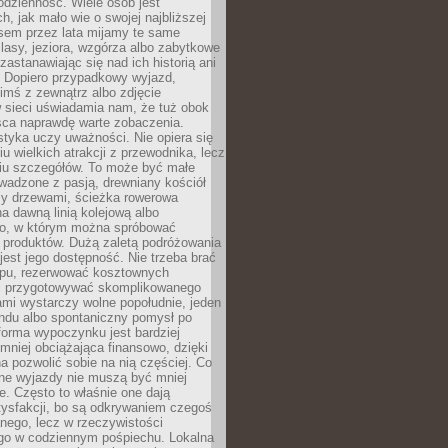
codzienność. Wiele osób jest
, jak mało wie o swojej najbliższej
asem przez lata mijamy te same
lasy, jeziora, wzgórza albo zabytkowe
zastanawiając się nad ich historią ani
. Dopiero przypadkowy wyjazd,
imś z zewnątrz albo zdjęcie
 sieci uświadamia nam, że tuż obok
jsca naprawdę warte zobaczenia.
styka uczy uważności. Nie opiera się
u wielkich atrakcji z przewodnika, lecz
iu szczegółów. To może być małe
adzone z pasją, drewniany kościół
zy drzewami, ścieżka rowerowa
 dawną linią kolejową albo
o, w którym można spróbować
 produktów. Dużą zaletą podróżowania
jest jego dostępność. Nie trzeba brać
lopu, rezerwować kosztownych
i przygotowywać skomplikowanego
mi wystarczy wolne popołudnie, jeden
ndu albo spontaniczny pomysł po
forma wypoczynku jest bardziej
 mniej obciążająca finansowo, dzięki
 pozwolić sobie na nią częściej. Co
lne wyjazdy nie muszą być mniej
. Często to właśnie one dają
tysfakcji, bo są odkrywaniem czegoś
nego, lecz w rzeczywistości
go w codziennym pośpiechu. Lokalna