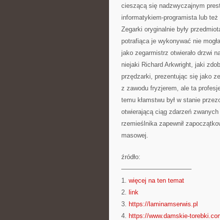
cieszącą się nadzwyczajnym prest
informatykiem-programista lub też a
Zegarki oryginalnie były przedmio
potrafiąca je wykonywać nie mogła
jako zegarmistrz otwierało drzwi 
niejaki Richard Arkwright, jaki zd
przędzarki, prezentując się jako z
z zawodu fryzjerem, ale ta profesj
temu kłamstwu był w stanie przezo
otwierającą ciąg zdarzeń zwanych
rzemieślnika zapewnił zapoczątk
masowej.
źródło:
———————————
1.
więcej na ten temat
2.
link
3.
https://laminamserwis.pl
4.
https://www.damskie-torebki.co