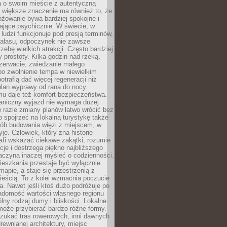
a o swoim mieście z autentyczną
 większe znaczenie ma również to, że
óżowanie bywa bardziej spokojne i
ające psychicznie. W świecie, w
 ludzi funkcjonuje pod presją terminów,
 hałasu, odpoczynek nie zawsze
zebę wielkich atrakcji. Często bardziej
 prostoty. Kilka godzin nad rzeką,
ezerwacie, zwiedzanie małego
o zwolnienie tempa w niewielkim
otrafią dać więcej regeneracji niż
plan wyprawy od rana do nocy.
mu daje też komfort bezpieczeństwa.
aniczny wyjazd nie wymaga dużej
 w razie zmiany planów łatwo wrócić bez
o spojrzeć na lokalną turystykę także
sób budowania więzi z miejscem, w
yje. Człowiek, który zna historię
rafi wskazać ciekawe zakątki, rozumie
ycje i dostrzega piękno najbliższego
aczyna inaczej myśleć o codzienności.
ieszkania przestaje być wyłącznie
apie, a staje się przestrzenią z
ieścią. To z kolei wzmacnia poczucie
a. Nawet jeśli ktoś dużo podróżuje po
iadomość wartości własnego regionu
lny rodzaj dumy i bliskości. Lokalne
może przybierać bardzo różne formy.
szukać tras rowerowych, inni dawnych
 drewnianej architektury, miejsc