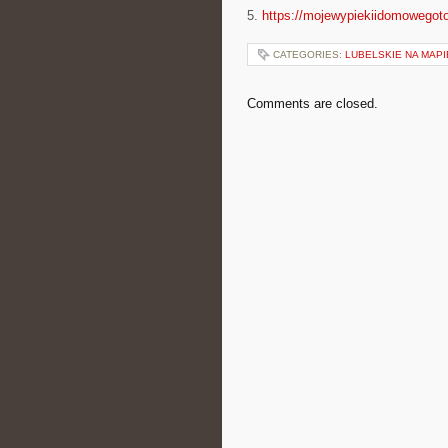
5.
https://mojewypiekiidomowegoto
CATEGORIES:
LUBELSKIE NA MAPI
Comments are closed.