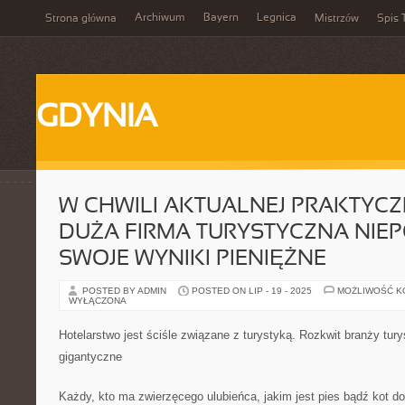
Archiwum
Bayern
Legnica
Strona główna
Mistrzów
Spis 
GDYNIA
W CHWILI AKTUALNEJ PRAKTYCZ
DUŻA FIRMA TURYSTYCZNA NIEP
SWOJE WYNIKI PIENIĘŻNE
POSTED BY ADMIN
POSTED ON LIP - 19 - 2025
MOŻLIWOŚĆ 
WYŁĄCZONA
Hotelarstwo jest ściśle związane z turystyką. Rozkwit branży tur
gigantyczne
Każdy, kto ma zwierzęcego ulubieńca, jakim jest pies bądź kot do