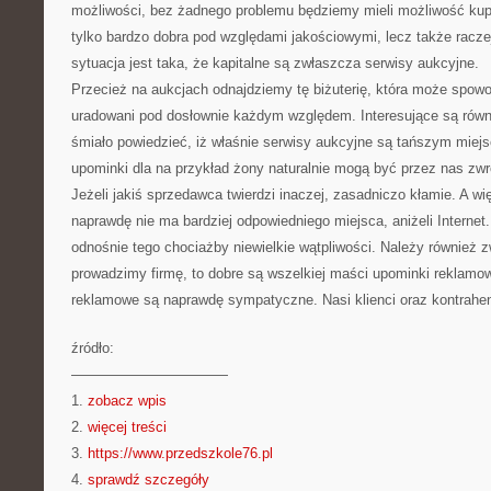
możliwości, bez żadnego problemu będziemy mieli możliwość kupić 
tylko bardzo dobra pod względami jakościowymi, lecz także racze
sytuacja jest taka, że kapitalne są zwłaszcza serwisy aukcyjne.
Przecież na aukcjach odnajdziemy tę biżuterię, która może spo
uradowani pod dosłownie każdym względem. Interesujące są równ
śmiało powiedzieć, iż właśnie serwisy aukcyjne są tańszym miej
upominki dla na przykład żony naturalnie mogą być przez nas zw
Jeżeli jakiś sprzedawca twierdzi inaczej, zasadniczo kłamie. A w
naprawdę nie ma bardziej odpowiedniego miejsca, aniżeli Internet
odnośnie tego chociażby niewielkie wątpliwości. Należy również z
prowadzimy firmę, to dobre są wszelkiej maści upominki reklam
reklamowe są naprawdę sympatyczne. Nasi klienci oraz kontrahen
źródło:
———————————
1.
zobacz wpis
2.
więcej treści
3.
https://www.przedszkole76.pl
4.
sprawdź szczegóły