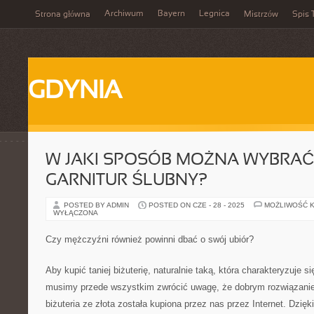
Archiwum
Bayern
Legnica
Strona główna
Mistrzów
Spis 
GDYNIA
W JAKI SPOSÓB MOŻNA WYBRAĆ 
GARNITUR ŚLUBNY?
POSTED BY ADMIN
POSTED ON CZE - 28 - 2025
MOŻLIWOŚĆ 
WYŁĄCZONA
Czy mężczyźni również powinni dbać o swój ubiór?
Aby kupić taniej biżuterię, naturalnie taką, która charakteryzuje s
musimy przede wszystkim zwrócić uwagę, że dobrym rozwiązanie
biżuteria ze złota została kupiona przez nas przez Internet. Dzięki