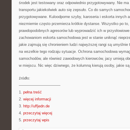
środek jest testowany oraz odpowiednio przygotowywany. Nie m
transportu jakiekolwiek auto się zepsuło. Co do samych samoch
przygotowywane. Kuloodporne szyby, karoseria i eskorta innych a
niezmiernie często przemierza krótkie dystanse. Wszystko po to,
prawdopodobnych agresorów lub wyprowadzić ich w przysłowiowe 
zachowaniom eskorta samochodowa jest w stanie uniknąć nieprze
jakie zajmują się chronieniem ludzi najwyższej rangi są umyślni
na wszelkie tego rodzaju sytuacje. Ochrona samochodowa wymag
samochodów, ale również zawodowych kierowców, jacy umieją ob
w miejscu. Nic więc dziwnego, że kolumną kierują osoby, jakie 
źródło:
———————————
1.
pełna treść
2.
więcej informacji
3.
http://uffjedn.de
4.
przeczytaj więcej
5.
przeczytaj wpis