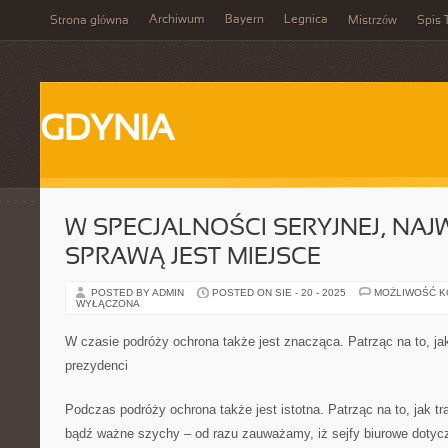
Archiwum
Bayern
Legnica
Strona główna
Mistrzów
Spis 
GDYNIA
W SPECJALNOŚCI SERYJNEJ, NA
SPRAWĄ JEST MIEJSCE
POSTED BY ADMIN
POSTED ON SIE - 20 - 2025
MOŻLIWOŚĆ 
WYŁĄCZONA
W czasie podróży ochrona także jest znacząca. Patrząc na to, ja
prezydenci
Podczas podróży ochrona także jest istotna. Patrząc na to, jak t
bądź ważne szychy – od razu zauważamy, iż sejfy biurowe dotycz