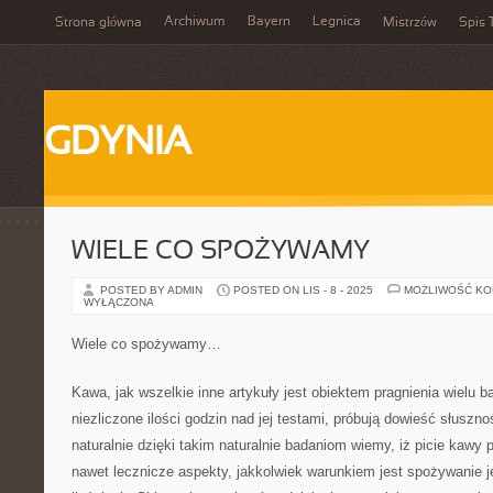
Archiwum
Bayern
Legnica
Strona główna
Mistrzów
Spis 
GDYNIA
WIELE CO SPOŻYWAMY…
POSTED BY ADMIN
POSTED ON LIS - 8 - 2025
MOŻLIWOŚĆ K
WYŁĄCZONA
Wiele co spożywamy…
Kawa, jak wszelkie inne artykuły jest obiektem pragnienia wielu 
niezliczone ilości godzin nad jej testami, próbują dowieść słuszno
naturalnie dzięki takim naturalnie badaniom wiemy, iż picie kaw
nawet lecznicze aspekty, jakkolwiek warunkiem jest spożywanie j