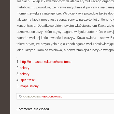
ilościach. Sklep z kawamioprócz działania stymulującego organiz
metabolizmu powoduje, że prawie natychmiast poprawia się pamięć
moment zwiększa inteligencję. Wypicie kawy powoduje także dotle
jak wiemy kiedy mózg jest zaopatrzony w należyte ilości tlenu, o 
koncentracja. Dodatkowo dzięki swoim właściwościom Kawa zielo
przeciwutleniaczy, które są wymagane w życiu osób, które w swoje
zanadto wielkiej ilości owoców i warzyw. Kawa świeża – sprawdź 
także o tym, że przyczynia się o zapobiegania wielu doskwieraj
jak cukrzyca, kamica żółciowa, a nawet zmniejsza ryzyko wstęp
1.
http://elm-asse-kultur.de/spis-tresci
2.
teksty
3.
teksty
4.
spis tresci
5.
mapa strony
CATEGORIES:
NIERUCHOMOŚCI
Comments are closed.