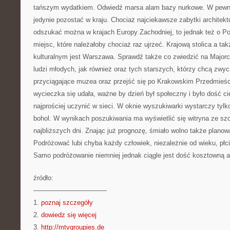
tańszym wydatkiem. Odwiedź marsa alam bazy nurkowe. W pewn
jedynie pozostać w kraju. Chociaż najciekawsze zabytki architektu
odszukać można w krajach Europy Zachodniej, to jednak też o P
miejsc, które należałoby chociaż raz ujrzeć. Krajową stolica a ta
kulturalnym jest Warszawa. Sprawdź także co zwiedzić na Majorc
ludzi młodych, jak również oraz tych starszych, którzy chcą zwy
przyciągające muzea oraz przejść się po Krakowskim Przedmieśc
wycieczka się udała, ważne by dzień był społeczny i było dość c
najprościej uczynić w sieci. W oknie wyszukiwarki wystarczy tyl
bohol. W wynikach poszukiwania ma wyświetlić się witryna ze sz
najbliższych dni. Znając już prognozę, śmiało wolno także planow
Podróżować lubi chyba każdy człowiek, niezależnie od wieku, płc
Samo podróżowanie niemniej jednak ciągle jest dość kosztowną 
źródło:
———————————
1.
poznaj szczegóły
2.
dowiedz się więcej
3.
http://mtvgroupies.de