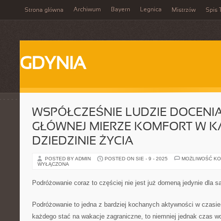
Archiwum
Bayern
Legnica
Strona główna
Mistrzów
Spis 
GDYNIA
WSPÓŁCZEŚNIE LUDZIE DOCENIA
GŁÓWNEJ MIERZE KOMFORT W K
DZIEDZINIE ŻYCIA
POSTED BY ADMIN
POSTED ON SIE - 9 - 2025
MOŻLIWOŚĆ K
WYŁĄCZONA
Podróżowanie coraz to częściej nie jest już domeną jedynie dla
Podróżowanie to jedna z bardziej kochanych aktywności w czasie
każdego stać na wakacje zagraniczne, to niemniej jednak czas wo