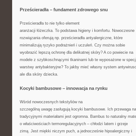
Prześcieradła – fundament zdrowego snu
Prześcieradła to nie tylko element
aranżacji łóżeczka. To podstawa higieny i komfortu. Nowoczesne
rozwiązania oferują np. prześcieradła antyalergiczne, które
minimalizują ryzyko podrażnień i uczuleń. Czy można sobie
wyobrazić lepszą ochronę dla delikatnej skóry? A co powiecie na
modele z szybkoschnącymi tkaninami lub te wyposażone w specj
warstwy antybakteryjne? To jakby mieć własny system antywirus
ale dla skóry dziecka.
Kocyki bambusowe – innowacja na rynku
Wśród nowoczesnych tekstyliów na
szczególną uwagę zasługują kocyki bambusowe. Ich przewaga n
tradycyjnymi materiałami jest ogromna. Bambus to naturalny mate
o właściwościach termoregulacyjnych – chłodzi latem i grzeje
zimą. Jest miękki niczym puch, a jednocześnie hipoalergiczny i