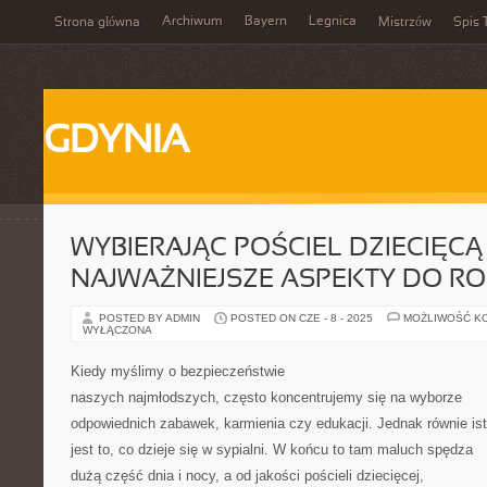
Archiwum
Bayern
Legnica
Strona główna
Mistrzów
Spis 
GDYNIA
WYBIERAJĄC POŚCIEL DZIECIĘCĄ 
NAJWAŻNIEJSZE ASPEKTY DO R
POSTED BY ADMIN
POSTED ON CZE - 8 - 2025
MOŻLIWOŚĆ K
WYŁĄCZONA
Kiedy myślimy o bezpieczeństwie
naszych najmłodszych, często koncentrujemy się na wyborze
odpowiednich zabawek, karmienia czy edukacji. Jednak równie is
jest to, co dzieje się w sypialni. W końcu to tam maluch spędza
dużą część dnia i nocy, a od jakości pościeli dziecięcej,