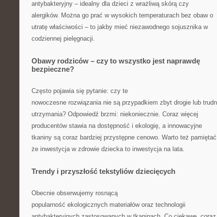
antybakteryjny – idealny dla dzieci z wrażliwą skórą czy
alergików. Można go prać w wysokich temperaturach bez obaw o
utratę właściwości – to jakby mieć niezawodnego sojusznika w
codziennej pielęgnacji.
Obawy rodziców – czy to wszystko jest naprawdę
bezpieczne?
Często pojawia się pytanie: czy te
nowoczesne rozwiązania nie są przypadkiem zbyt drogie lub trud
utrzymania? Odpowiedź brzmi: niekoniecznie. Coraz więcej
producentów stawia na dostępność i ekologię, a innowacyjne
tkaniny są coraz bardziej przystępne cenowo. Warto też pamiętać
że inwestycja w zdrowie dziecka to inwestycja na lata.
Trendy i przyszłość tekstyliów dziecięcych
Obecnie obserwujemy rosnącą
popularność ekologicznych materiałów oraz technologii
antybakteryjnych zastosowanych w tkaninach. Co ciekawe, coraz