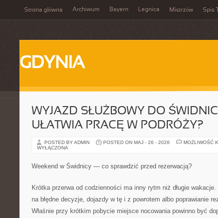
Archiwum
Bayern
Legnica
Strona główna
Mistrzów
Spis 
GDYNIA
WYJAZD SŁUŻBOWY DO ŚWIDNIC
UŁATWIA PRACĘ W PODRÓŻY?
POSTED BY ADMIN
POSTED ON MAJ - 26 - 2026
MOŻLIWOŚĆ 
WYŁĄCZONA
Weekend w Świdnicy — co sprawdzić przed rezerwacją?
Krótka przerwa od codzienności ma inny rytm niż długie wakacje.
na błędne decyzje, dojazdy w tę i z powrotem albo poprawianie rez
Właśnie przy krótkim pobycie miejsce nocowania powinno być do