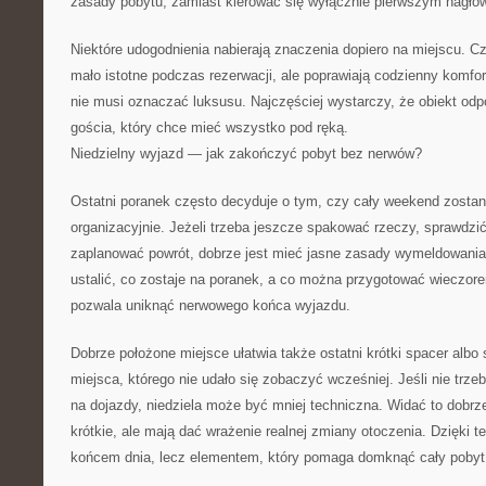
zasady pobytu, zamiast kierować się wyłącznie pierwszym nagłów
Niektóre udogodnienia nabierają znaczenia dopiero na miejscu. 
mało istotne podczas rezerwacji, ale poprawiają codzienny komfo
nie musi oznaczać luksusu. Najczęściej wystarczy, że obiekt odp
gościa, który chce mieć wszystko pod ręką.
Niedzielny wyjazd — jak zakończyć pobyt bez nerwów?
Ostatni poranek często decyduje o tym, czy cały weekend zostan
organizacyjnie. Jeżeli trzeba jeszcze spakować rzeczy, sprawdzić 
zaplanować powrót, dobrze jest mieć jasne zasady wymeldowania.
ustalić, co zostaje na poranek, a co można przygotować wieczor
pozwala uniknąć nerwowego końca wyjazdu.
Dobrze położone miejsce ułatwia także ostatni krótki spacer albo
miejsca, którego nie udało się zobaczyć wcześniej. Jeśli nie tr
na dojazdy, niedziela może być mniej techniczna. Widać to dobrz
krótkie, ale mają dać wrażenie realnej zmiany otoczenia. Dzięki t
końcem dnia, lecz elementem, który pomaga domknąć cały pobyt