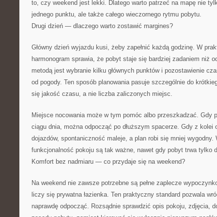
to, czy weekend jest lekki. Dlatego warto patrzeć na mapę nie ty
jednego punktu, ale także całego wieczornego rytmu pobytu.
Drugi dzień — dlaczego warto zostawić margines?
Główny dzień wyjazdu kusi, żeby zapełnić każdą godzinę. W prak
harmonogram sprawia, że pobyt staje się bardziej zadaniem niż 
metodą jest wybranie kilku głównych punktów i pozostawienie cza
od pogody. Ten sposób planowania pasuje szczególnie do krótkie
się jakość czasu, a nie liczba zaliczonych miejsc.
Miejsce nocowania może w tym pomóc albo przeszkadzać. Gdy po
ciągu dnia, można odpocząć po dłuższym spacerze. Gdy z kolei 
dojazdów, spontaniczność maleje, a plan robi się mniej wygodny. W
funkcjonalność pokoju są tak ważne, nawet gdy pobyt trwa tylko 
Komfort bez nadmiaru — co przydaje się na weekend?
Na weekend nie zawsze potrzebne są pełne zaplecze wypoczynko
liczy się prywatna łazienka. Ten praktyczny standard pozwala wró
naprawdę odpocząć. Rozsądnie sprawdzić opis pokoju, zdjęcia, d