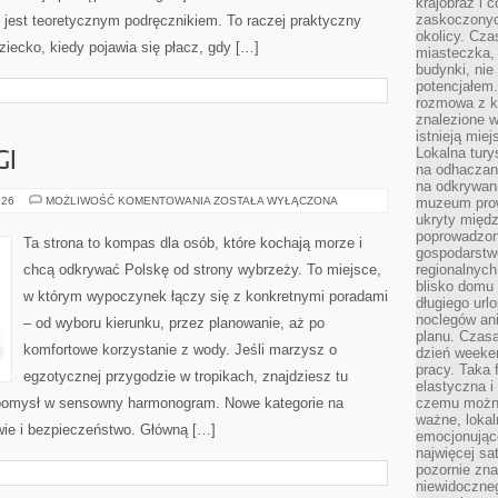
krajobraz i 
zaskoczonych
 jest teoretycznym podręcznikiem. To raczej praktyczny
okolicy. Cz
ziecko, kiedy pojawia się płacz, gdy […]
miasteczka, 
budynki, nie 
potencjałem
rozmowa z k
znalezione w
istnieją mie
Lokalna tury
GI
na odhaczani
na odkrywan
TOP
026
MOŻLIWOŚĆ KOMENTOWANIA
ZOSTAŁA WYŁĄCZONA
muzeum prow
10
ukryty międ
&
poprowadzona
RANKINGI
Ta strona to kompas dla osób, które kochają morze i
gospodarstw
chcą odkrywać Polskę od strony wybrzeży. To miejsce,
regionalnych
blisko domu 
w którym wypoczynek łączy się z konkretnymi poradami
długiego ur
noclegów an
– od wyboru kierunku, przez planowanie, aż po
planu. Czasa
komfortowe korzystanie z wody. Jeśli marzysz o
dzień weeke
pracy. Taka 
egzotycznej przygodzie w tropikach, znajdziesz tu
elastyczna i
ć pomysł w sensowny harmonogram. Nowe kategorie na
czemu można
ważne, loka
owie i bezpieczeństwo. Główną […]
emocjonujące
najwięcej sa
pozornie zna
niewidoczne