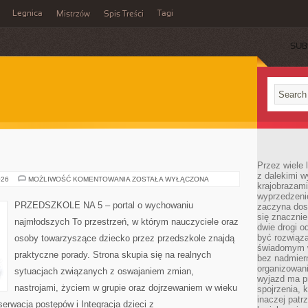
Legnica
Tagi
Mistrzów
Spis Treści
SUB
Przez wiele 
z dalekimi w
MUZYKA
026
MOŻLIWOŚĆ KOMENTOWANIA
ZOSTAŁA WYŁĄCZONA
krajobrazam
I
RUCH
wyprzedzeni
PRZEDSZKOLE NA 5 – portal o wychowaniu
zaczyna dost
się znacznie
najmłodszych To przestrzeń, w którym nauczyciele oraz
dwie drogi o
być rozwiąz
osoby towarzyszące dziecko przez przedszkole znajdą
świadomym 
praktyczne porady. Strona skupia się na realnych
bez nadmier
organizowani
sytuacjach związanych z oswajaniem zmian,
wyjazd ma p
nastrojami, życiem w grupie oraz dojrzewaniem w wieku
spojrzenia, 
inaczej patrz
rwacja postępów i Integracja dzieci z