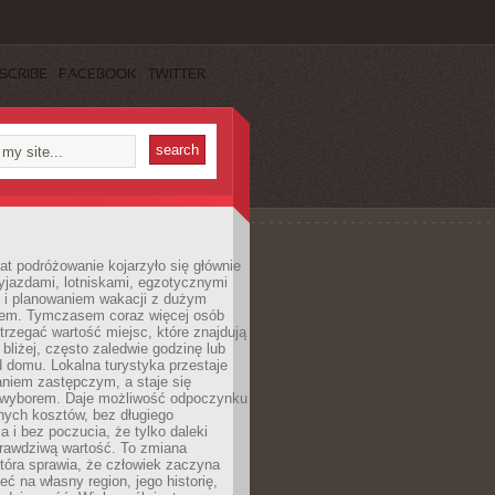
SCRIBE
FACEBOOK
TWITTER
lat podróżowanie kojarzyło się głównie
yjazdami, lotniskami, egzotycznymi
i i planowaniem wakacji z dużym
em. Tymczasem coraz więcej osób
rzegać wartość miejsc, które znajdują
 bliżej, często zaledwie godzinę lub
d domu. Lokalna turystyka przestaje
aniem zastępczym, a staje się
wyborem. Daje możliwość odpoczynku
nych kosztów, bez długiego
a i bez poczucia, że tylko daleki
rawdziwą wartość. To zmiana
która sprawia, że człowiek zaczyna
eć na własny region, jego historię,