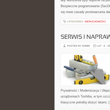
aby wdrożenia były odporne na po
Bezpieczne programowanie (SecDev
się nowe zasady przetwarzania da
CATEGORIES:
NIERUCHOMOŚCI
SERWIS I NAPRA
POSTED BY ADMIN
LUT - 6 - 2
Prywatność i Modernizacja i Uleps
urządzeniach Toshiba, w tym szczeg
klasyczne potrafią służyć latami, 