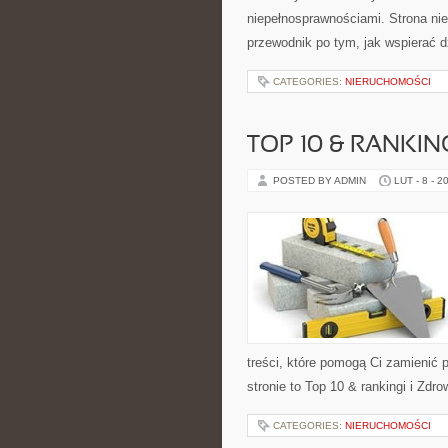
niepełnosprawnościami. Strona nie
przewodnik po tym, jak wspierać d
CATEGORIES:
NIERUCHOMOŚCI
TOP 10 & RANKIN
POSTED BY ADMIN
LUT - 8 - 2
treści, które pomogą Ci zamieni
stronie to Top 10 & rankingi i Zdr
CATEGORIES:
NIERUCHOMOŚCI