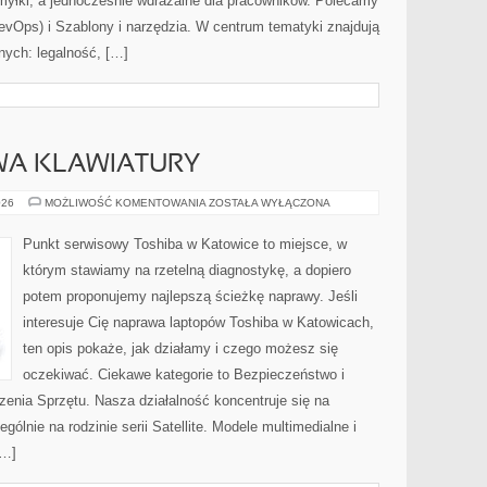
myłki, a jednocześnie wdrażalne dla pracowników. Polecamy
Ops) i Szablony i narzędzia. W centrum tematyki znajdują
nych: legalność, […]
WA KLAWIATURY
SERWIS
026
MOŻLIWOŚĆ KOMENTOWANIA
ZOSTAŁA WYŁĄCZONA
I
NAPRAWA
KLAWIATURY
Punkt serwisowy Toshiba w Katowice to miejsce, w
którym stawiamy na rzetelną diagnostykę, a dopiero
potem proponujemy najlepszą ścieżkę naprawy. Jeśli
interesuje Cię naprawa laptopów Toshiba w Katowicach,
ten opis pokaże, jak działamy i czego możesz się
oczekiwać. Ciekawe kategorie to Bezpieczeństwo i
zenia Sprzętu. Nasza działalność koncentruje się na
ólnie na rodzinie serii Satellite. Modele multimedialne i
[…]