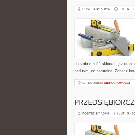
POSTED BY ADMIN
LUT - 6 - 2
dojrzała miłość składa się z drobi
nad tym, co naturalne. Zobacz kat
CATEGORIES:
NIERUCHOMOŚCI
PRZEDSIĘBIORCZ
POSTED BY ADMIN
LUT - 5 - 2