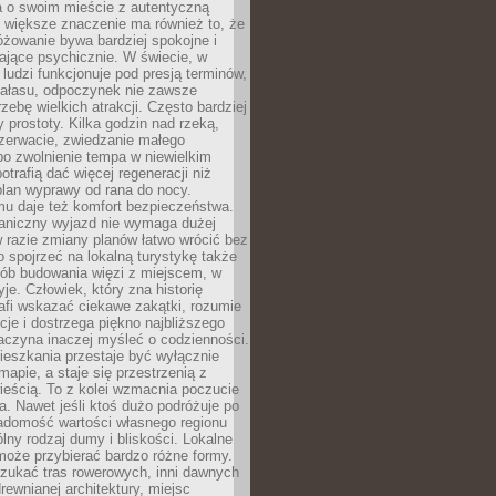
a o swoim mieście z autentyczną
 większe znaczenie ma również to, że
óżowanie bywa bardziej spokojne i
ające psychicznie. W świecie, w
 ludzi funkcjonuje pod presją terminów,
 hałasu, odpoczynek nie zawsze
zebę wielkich atrakcji. Często bardziej
 prostoty. Kilka godzin nad rzeką,
ezerwacie, zwiedzanie małego
o zwolnienie tempa w niewielkim
otrafią dać więcej regeneracji niż
plan wyprawy od rana do nocy.
mu daje też komfort bezpieczeństwa.
aniczny wyjazd nie wymaga dużej
 w razie zmiany planów łatwo wrócić bez
o spojrzeć na lokalną turystykę także
sób budowania więzi z miejscem, w
yje. Człowiek, który zna historię
rafi wskazać ciekawe zakątki, rozumie
ycje i dostrzega piękno najbliższego
aczyna inaczej myśleć o codzienności.
ieszkania przestaje być wyłącznie
apie, a staje się przestrzenią z
ieścią. To z kolei wzmacnia poczucie
a. Nawet jeśli ktoś dużo podróżuje po
iadomość wartości własnego regionu
lny rodzaj dumy i bliskości. Lokalne
może przybierać bardzo różne formy.
szukać tras rowerowych, inni dawnych
 drewnianej architektury, miejsc