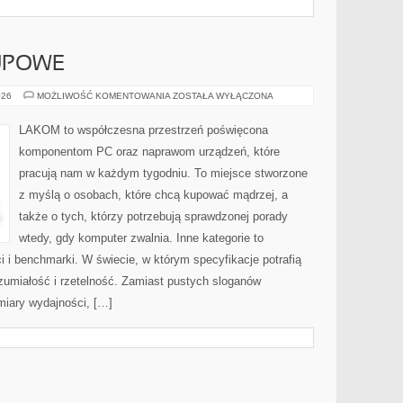
UPOWE
PORADNIKI
026
MOŻLIWOŚĆ KOMENTOWANIA
ZOSTAŁA WYŁĄCZONA
ZAKUPOWE
LAKOM to współczesna przestrzeń poświęcona
komponentom PC oraz naprawom urządzeń, które
pracują nam w każdym tygodniu. To miejsce stworzone
z myślą o osobach, które chcą kupować mądrzej, a
także o tych, którzy potrzebują sprawdzonej porady
wtedy, gdy komputer zwalnia. Inne kategorie to
i i benchmarki. W świecie, w którym specyfikacje potrafią
umiałość i rzetelność. Zamiast pustych sloganów
miary wydajności, […]