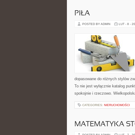
PIŁA
POSTED BY ADMIN
LUT - 8 - 2
dopasowane do różnych stylów zwi
To nie jest wyłącznie katalog pun
spokojnie i rzeczowo. Wielkopolsk
CATEGORIES:
NIERUCHOMOŚCI
MATEMATYKA S
POSTED BY ADMIN
LUT - 7 - 2