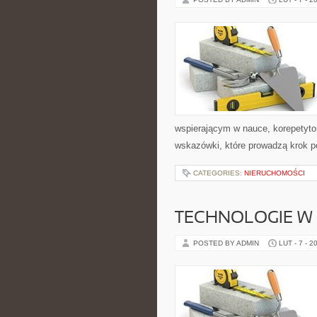
wspierającym w nauce, korepetyto
wskazówki, które prowadzą krok p
CATEGORIES:
NIERUCHOMOŚCI
TECHNOLOGIE W 
POSTED BY ADMIN
LUT - 7 - 2