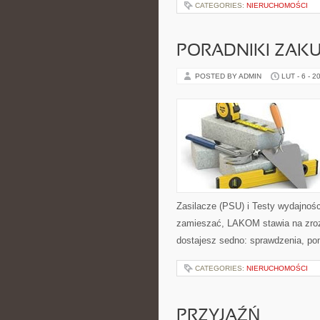
CATEGORIES:
NIERUCHOMOŚCI
PORADNIKI ZAK
POSTED BY ADMIN
LUT - 6 - 2
Zasilacze (PSU) i Testy wydajnośc
zamieszać, LAKOM stawia na zroz
dostajesz sedno: sprawdzenia, po
CATEGORIES:
NIERUCHOMOŚCI
PRZYJAŹŃ