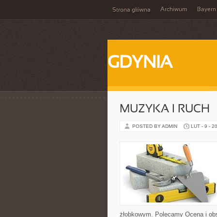
Archiwum
Bayern
Strona główna
GDYNIA
MUZYKA I RUCH
POSTED BY ADMIN
LUT - 9 - 2
żłobkowym. Polecamy Ocena i obse