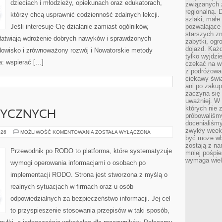
dzieciach i młodzieży, opiekunach oraz edukatorach,
związanych 
regionalną. 
którzy chcą usprawnić codzienność zdalnych lekcji.
szlaki, małe
Jeśli interesuje Cię działanie zamiast ogólników,
pozwalające
starszych z
 ułatwiają wdrożenie dobrych nawyków i sprawdzonych
zabytki, ogr
dojazd. Każd
odowisko i zrównoważony rozwój i Nowatorskie metody
tylko wyjdzi
a: wspierać […]
czekać na wi
z podróżowan
ciekawy świa
ani po zakup
zaczyna się 
uważniej. W n
których nie 
ZYCZNYCH
próbowaliśmy
docenialiśmy
zwykły weeke
PRAWA
026
MOŻLIWOŚĆ KOMENTOWANIA
ZOSTAŁA WYŁĄCZONA
OSÓB
być może wł
FIZYCZNYCH
zostają z na
Przewodnik po RODO to platforma, które systematyzuje
mniej pośpie
wymaga wielk
wymogi operowania informacjami o osobach po
implementacji RODO. Strona jest stworzona z myślą o
realnych sytuacjach w firmach oraz u osób
odpowiedzialnych za bezpieczeństwo informacji. Jej cel
to przyspieszenie stosowania przepisów w taki sposób,