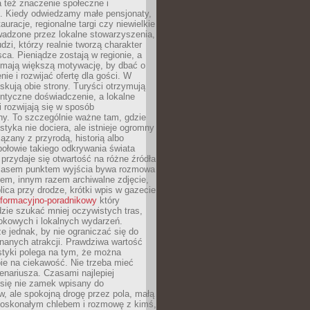
 też znaczenie społeczne i
. Kiedy odwiedzamy małe pensjonaty,
auracje, regionalne targi czy niewielkie
wadzone przez lokalne stowarzyszenia,
dzi, którzy realnie tworzą charakter
ca. Pieniądze zostają w regionie, a
mają większą motywację, by dbać o
nie i rozwijać ofertę dla gości. W
yskują obie strony. Turyści otrzymują
entyczne doświadczenie, a lokalne
 rozwijają się w sposób
y. To szczególnie ważne tam, gdzie
tyka nie dociera, ale istnieje ogromny
iązany z przyrodą, historią albo
połowie takiego odkrywania świata
e przydaje się otwartość na różne źródła
 Czasem punktem wyjścia bywa rozmowa
em, innym razem archiwalne zdjęcie,
blica przy drodze, krótki wpis w gazecie
informacyjno-poradnikowy
który
zie szukać mniej oczywistych tras,
okowych i lokalnych wydarzeń.
e jednak, by nie ograniczać się do
znanych atrakcji. Prawdziwa wartość
ystyki polega na tym, że można
ie na ciekawość. Nie trzeba mieć
nariusza. Czasami najlepiej
 się nie zamek wpisany do
, ale spokojną drogę przez pola, małą
 doskonałym chlebem i rozmowę z kimś,