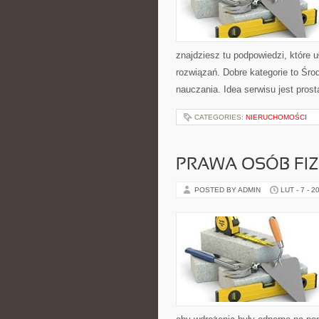
znajdziesz tu podpowiedzi, które
rozwiązań. Dobre kategorie to Śr
nauczania. Idea serwisu jest prost
CATEGORIES:
NIERUCHOMOŚCI
PRAWA OSÓB FI
POSTED BY ADMIN
LUT - 7 - 2