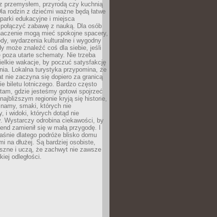
z przemysłem, przyrodą czy kuchnią
Dla rodzin z dziećmi ważne będą łatwe
 parki edukacyjne i miejsca
 połączyć zabawę z nauką. Dla osób
naczenie mogą mieć spokojne spacery,
ody, wydarzenia kulturalne i wygodny
y może znaleźć coś dla siebie, jeśli
e poza utarte schematy. Nie trzeba
elkie wakacje, by poczuć satysfakcję
ia. Lokalna turystyka przypomina, że
t nie zaczyna się dopiero za granicą
ie biletu lotniczego. Bardzo często
tam, gdzie jesteśmy gotowi spojrzeć
ajbliższym regionie kryją się historie,
znamy, smaki, których nie
, i widoki, których dotąd nie
. Wystarczy odrobina ciekawości, by
nd zamienił się w małą przygodę. I
aśnie dlatego podróże blisko domu
mi na dłużej. Są bardziej osobiste,
szne i uczą, że zachwyt nie zawsze
iej odległości.