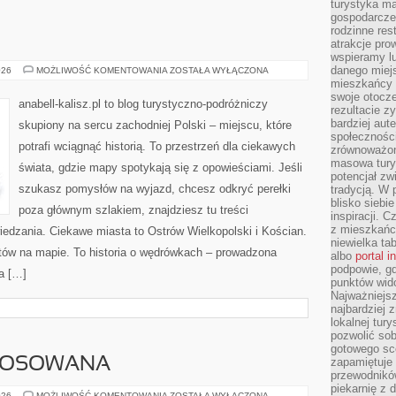
turystyka ma
gospodarcze
rodzinne rest
atrakcje pro
wspieramy lu
danego miejs
PIŁA
026
MOŻLIWOŚĆ KOMENTOWANIA
ZOSTAŁA WYŁĄCZONA
mieszkańcy 
swoje otocze
anabell-kalisz.pl to blog turystyczno-podróżniczy
rezultacie z
bardziej aut
skupiony na sercu zachodniej Polski – miejscu, które
społeczności
potrafi wciągnąć historią. To przestrzeń dla ciekawych
zrównoważon
masowa turys
świata, gdzie mapy spotykają się z opowieściami. Jeśli
potencjał zw
szukasz pomysłów na wyjazd, chcesz odkryć perełki
tradycją. W 
blisko siebi
poza głównym szlakiem, znajdziesz tu treści
inspiracji.
z mieszkańc
edzania. Ciekawe miasta to Ostrów Wielkopolski i Kościan.
niewielka ta
któw na mapie. To historia o wędrówkach – prowadzona
albo
portal 
podpowie, gd
a […]
punktów wid
Najważniejsz
najbardziej 
lokalnej tur
pozwolić sob
gotowego sce
TOSOWANA
zapamiętuje
przewodników
piekarnię z
MATEMATYKA
026
MOŻLIWOŚĆ KOMENTOWANIA
ZOSTAŁA WYŁĄCZONA