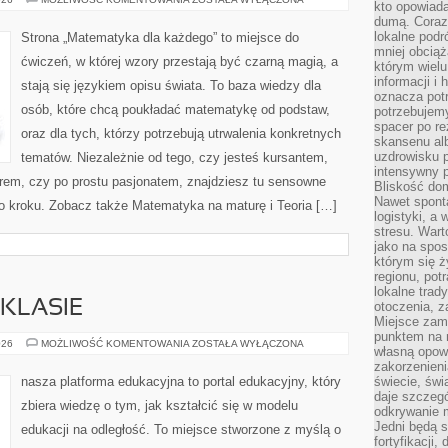
kto opowiad
STOSOWANA
dumą. Coraz
lokalne podr
Strona „Matematyka dla każdego” to miejsce do
mniej obciąż
ćwiczeń, w której wzory przestają być czarną magią, a
którym wielu
informacji i
stają się językiem opisu świata. To baza wiedzy dla
oznacza potr
osób, które chcą poukładać matematykę od podstaw,
potrzebujemy
spacer po r
oraz dla tych, którzy potrzebują utrwalenia konkretnych
skansenu alb
uzdrowisku p
tematów. Niezależnie od tego, czy jesteś kursantem,
intensywny 
rem, czy po prostu pasjonatem, znajdziesz tu sensowne
Bliskość do
Nawet spont
o kroku. Zobacz także Matematyka na maturę i Teoria […]
logistyki, a
stresu. Wart
jako na spo
którym się ż
regionu, pot
lokalne trad
KLASIE
otoczenia, z
Miejsce zam
punktem na m
TECHNOLOGIE
026
MOŻLIWOŚĆ KOMENTOWANIA
ZOSTAŁA WYŁĄCZONA
własną opow
W
KLASIE
zakorzenieni
nasza platforma edukacyjna to portal edukacyjny, który
świecie, św
daje szczegó
zbiera wiedzę o tym, jak kształcić się w modelu
odkrywanie 
Jedni będą 
edukacji na odległość. To miejsce stworzone z myślą o
fortyfikacji,