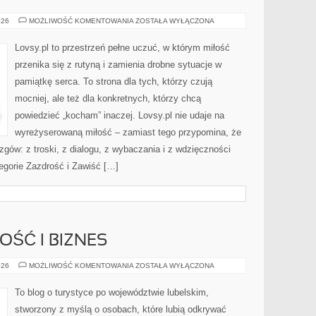
PRZYJAŹŃ
026
MOŻLIWOŚĆ KOMENTOWANIA
ZOSTAŁA WYŁĄCZONA
Lovsy.pl to przestrzeń pełne uczuć, w którym miłość
przenika się z rutyną i zamienia drobne sytuacje w
pamiątkę serca. To strona dla tych, którzy czują
mocniej, ale też dla konkretnych, którzy chcą
powiedzieć „kocham” inaczej. Lovsy.pl nie udaje na
wyreżyserowaną miłość – zamiast tego przypomina, że
azgów: z troski, z dialogu, z wybaczania i z wdzięczności
egorie Zazdrość i Zawiść […]
OŚĆ I BIZNES
PRZEDSIĘBIORCZOŚĆ
026
MOŻLIWOŚĆ KOMENTOWANIA
ZOSTAŁA WYŁĄCZONA
I
BIZNES
To blog o turystyce po województwie lubelskim,
stworzony z myślą o osobach, które lubią odkrywać