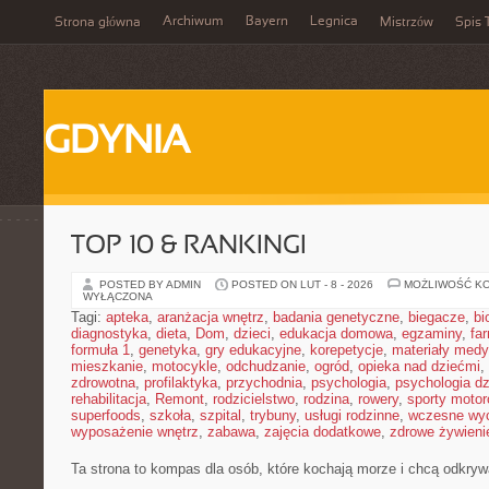
Archiwum
Bayern
Legnica
Strona główna
Mistrzów
Spis 
GDYNIA
TOP 10 & RANKINGI
POSTED BY ADMIN
POSTED ON LUT - 8 - 2026
MOŻLIWOŚĆ K
WYŁĄCZONA
Tagi:
apteka
,
aranżacja wnętrz
,
badania genetyczne
,
biegacze
,
bi
diagnostyka
,
dieta
,
Dom
,
dzieci
,
edukacja domowa
,
egzaminy
,
fa
formuła 1
,
genetyka
,
gry edukacyjne
,
korepetycje
,
materiały med
mieszkanie
,
motocykle
,
odchudzanie
,
ogród
,
opieka nad dziećmi
,
zdrowotna
,
profilaktyka
,
przychodnia
,
psychologia
,
psychologia dz
rehabilitacja
,
Remont
,
rodzicielstwo
,
rodzina
,
rowery
,
sporty moto
superfoods
,
szkoła
,
szpital
,
trybuny
,
usługi rodzinne
,
wczesne wy
wyposażenie wnętrz
,
zabawa
,
zajęcia dodatkowe
,
zdrowe żywieni
Ta strona to kompas dla osób, które kochają morze i chcą odkryw