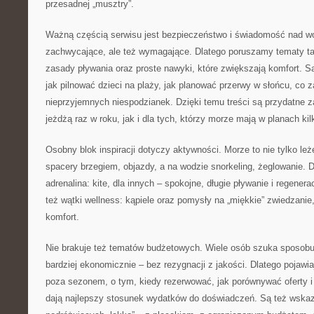
przesadnej „musztry”.
Ważną częścią serwisu jest bezpieczeństwo i świadomość nad wo
zachwycające, ale też wymagające. Dlatego poruszamy tematy ta
zasady pływania oraz proste nawyki, które zwiększają komfort. S
jak pilnować dzieci na plaży, jak planować przerwy w słońcu, co 
nieprzyjemnych niespodzianek. Dzięki temu treści są przydatne z
jeżdżą raz w roku, jak i dla tych, którzy morze mają w planach ki
Osobny blok inspiracji dotyczy aktywności. Morze to nie tylko leż
spacery brzegiem, objazdy, a na wodzie snorkeling, żeglowanie. 
adrenalina: kite, dla innych – spokojne, długie pływanie i regenera
też wątki wellness: kąpiele oraz pomysły na „miękkie” zwiedzanie,
komfort.
Nie brakuje też tematów budżetowych. Wiele osób szuka sposobu
bardziej ekonomicznie – bez rezygnacji z jakości. Dlatego pojawia
poza sezonem, o tym, kiedy rezerwować, jak porównywać oferty i 
dają najlepszy stosunek wydatków do doświadczeń. Są też wskaz