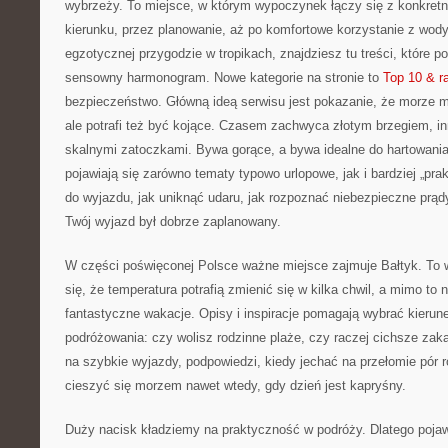
wybrzeży. To miejsce, w którym wypoczynek łączy się z konkret
kierunku, przez planowanie, aż po komfortowe korzystanie z wody
egzotycznej przygodzie w tropikach, znajdziesz tu treści, które
sensowny harmonogram. Nowe kategorie na stronie to
Top 10 & r
bezpieczeństwo. Główną ideą serwisu jest pokazanie, że morze ma
ale potrafi też być kojące. Czasem zachwyca złotym brzegiem, 
skalnymi zatoczkami. Bywa gorące, a bywa idealne do hartowania
pojawiają się zarówno tematy typowo urlopowe, jak i bardziej „pra
do wyjazdu, jak uniknąć udaru, jak rozpoznać niebezpieczne prąd
Twój wyjazd był dobrze zaplanowany.
W części poświęconej Polsce ważne miejsce zajmuje Bałtyk. To w
się, że temperatura potrafią zmienić się w kilka chwil, a mimo to
fantastyczne wakacje. Opisy i inspiracje pomagają wybrać kieru
podróżowania: czy wolisz rodzinne plaże, czy raczej cichsze zaką
na szybkie wyjazdy, podpowiedzi, kiedy jechać na przełomie pór 
cieszyć się morzem nawet wtedy, gdy dzień jest kapryśny.
Duży nacisk kładziemy na praktyczność w podróży. Dlatego pojawia