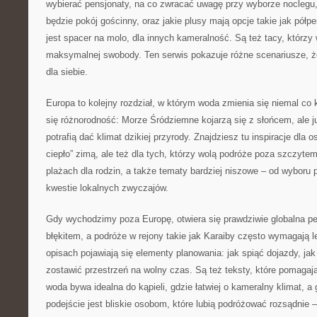
wybierać pensjonaty, na co zwracać uwagę przy wyborze noclegu,
będzie pokój gościnny, oraz jakie plusy mają opcje takie jak półp
jest spacer na molo, dla innych kameralność. Są też tacy, którzy 
maksymalnej swobody. Ten serwis pokazuje różne scenariusze, ż
dla siebie.
Europa to kolejny rozdział, w którym woda zmienia się niemal co k
się różnorodność: Morze Śródziemne kojarzą się z słońcem, ale 
potrafią dać klimat dzikiej przyrody. Znajdziesz tu inspiracje dla 
ciepło” zimą, ale też dla tych, którzy wolą podróże poza szczytem
plażach dla rodzin, a także tematy bardziej niszowe – od wyboru 
kwestie lokalnych zwyczajów.
Gdy wychodzimy poza Europę, otwiera się prawdziwie globalna pe
błękitem, a podróże w rejony takie jak Karaiby często wymagają le
opisach pojawiają się elementy planowania: jak spiąć dojazdy, jak
zostawić przestrzeń na wolny czas. Są też teksty, które pomagają
woda bywa idealna do kąpieli, gdzie łatwiej o kameralny klimat, a g
podejście jest bliskie osobom, które lubią podróżować rozsądnie 