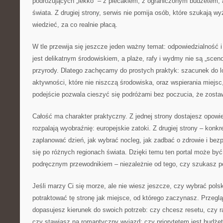
podróżujących „lekko” – z plecakiem, z ograniczonym budżetem,
świata. Z drugiej strony, serwis nie pomija osób, które szukają w
wiedzieć, za co realnie płacą.
W tle przewija się jeszcze jeden ważny temat: odpowiedzialność
jest delikatnym środowiskiem, a plaże, rafy i wydmy nie są „sceno
przyrody. Dlatego zachęcamy do prostych praktyk: szacunek do l
aktywności, które nie niszczą środowiska, oraz wspierania miejsc,
podejście pozwala cieszyć się podróżami bez poczucia, że zostaw
Całość ma charakter praktyczny. Z jednej strony dostajesz opowie
rozpalają wyobraźnię: europejskie zatoki. Z drugiej strony – konkr
zaplanować dzień, jak wybrać nocleg, jak zadbać o zdrowie i bez
się po różnych regionach świata. Dzięki temu ten portal może być
podręcznym przewodnikiem – niezależnie od tego, czy szukasz p
Jeśli marzy Ci się morze, ale nie wiesz jeszcze, czy wybrać pol
potraktować tę stronę jak miejsce, od którego zaczynasz. Przegląd
dopasujesz kierunek do swoich potrzeb: czy chcesz resetu, czy r
czy stawiasz na romantyczny wyjazd; czy priorytetem jest budżet