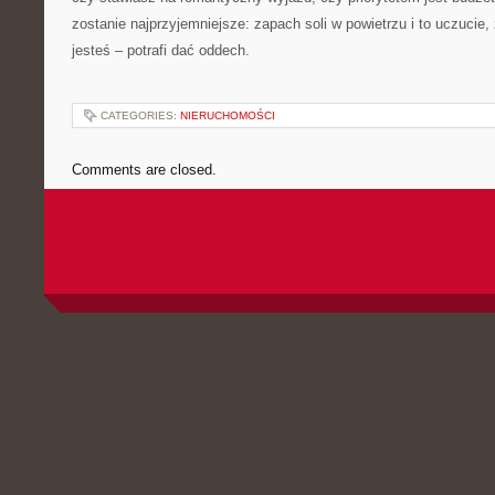
zostanie najprzyjemniejsze: zapach soli w powietrzu i to uczucie
jesteś – potrafi dać oddech.
CATEGORIES:
NIERUCHOMOŚCI
Comments are closed.