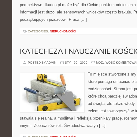
perspektywę. Ikarion.pl może być dla Ciebie punktem odniesienia
informacji jest dużo, ale sensownych wniosków często brakuje. P
początkujących jeźdźców i Praca […]
CATEGORIES:
NIERUCHOMOŚCI
KATECHEZA I NAUCZANIE KOŚC
POSTED BY ADMIN
STY - 29 - 2026
MOŻLIWOŚĆ KOMENTOWA
To miejsce stworzone z myś
które pomaga umacniać bli
codzienności. Strona jest p
które chcą bardziej świadom
od święta, ale także wtedy,
celem jest towarzyszyć w 
stawała się realna, a modlitwa i refleksja przenikały pracę, rozmow
innymi. Zobacz również: Świadectwa wiary i […]