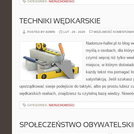
CATEGORIES:
NIERUCHOMOŚCI
TECHNIKI WĘDKARSKIE
POSTED BY ADMIN
LUT - 26 - 2026
MOŻLIWOŚĆ KOMENTOWA
Nadorsze-haller.pl to blog w
myślą o osobach, dla który
czymś więcej niż tylko we
miejsce, w którym doświadc
każdy tekst ma pomagać ło
satysfakcją. Jeśli szukasz
uporządkować swoje podejście do taktyki, albo po prostu lubisz c
wędkarskich realiach, znajdziesz tu czytelną bazę wiedzy. Nowośc
CATEGORIES:
NIERUCHOMOŚCI
SPOŁECZEŃSTWO OBYWATELSKI