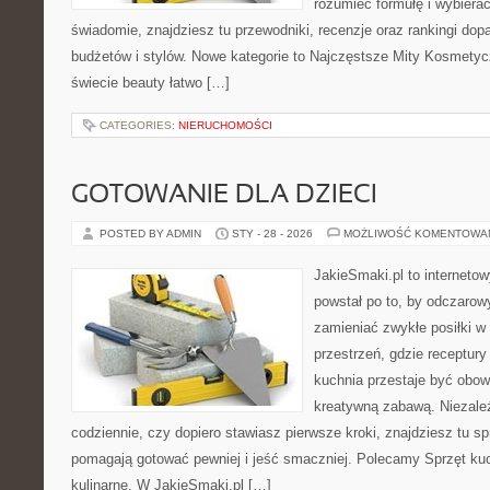
rozumieć formułę i wybierać
świadomie, znajdziesz tu przewodniki, recenzje oraz rankingi do
budżetów i stylów. Nowe kategorie to Najczęstsze Mity Kosmetycz
świecie beauty łatwo […]
CATEGORIES:
NIERUCHOMOŚCI
GOTOWANIE DLA DZIECI
POSTED BY ADMIN
STY - 28 - 2026
MOŻLIWOŚĆ KOMENTOWA
JakieSmaki.pl to internetow
powstał po to, by odczaro
zamieniać zwykłe posiłki 
przestrzeń, gdzie receptury
kuchnia przestaje być obowi
kreatywną zabawą. Niezależ
codziennie, czy dopiero stawiasz pierwsze kroki, znajdziesz tu s
pomagają gotować pewniej i jeść smaczniej. Polecamy Sprzęt kuc
kulinarne. W JakieSmaki.pl […]