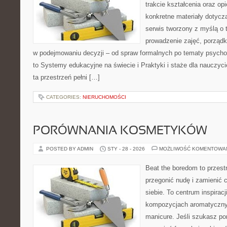
trakcie kształcenia oraz o
konkretne materiały dotycz
serwis tworzony z myślą o 
prowadzenie zajęć, porząd
w podejmowaniu decyzji – od spraw formalnych po tematy psycho
to Systemy edukacyjne na świecie i Praktyki i staże dla nauczyci
ta przestrzeń pełni […]
CATEGORIES:
NIERUCHOMOŚCI
PORÓWNANIA KOSMETYKÓW
POSTED BY ADMIN
STY - 28 - 2026
MOŻLIWOŚĆ KOMENTOWA
Beat the boredom to przest
przegonić nudę i zamienić 
siebie. To centrum inspirac
kompozycjach aromatyczny
manicure. Jeśli szukasz po