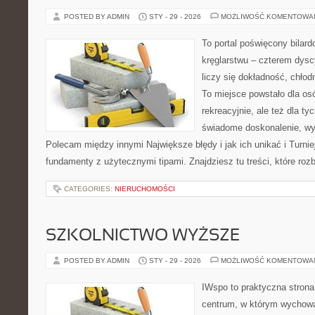
POSTED BY ADMIN
STY - 29 - 2026
MOŻLIWOŚĆ KOMENTOWA
To portal poświęcony bilard
kręglarstwu – czterem dysc
liczy się dokładność, chłod
To miejsce powstało dla os
rekreacyjnie, ale też dla ty
świadome doskonalenie, wyż
Polecam między innymi Największe błędy i jak ich unikać i Turnie
fundamenty z użytecznymi tipami. Znajdziesz tu treści, które rozb
CATEGORIES:
NIERUCHOMOŚCI
SZKOLNICTWO WYŻSZE
POSTED BY ADMIN
STY - 29 - 2026
MOŻLIWOŚĆ KOMENTOWA
IWspo to praktyczna strona
centrum, w którym wychowa