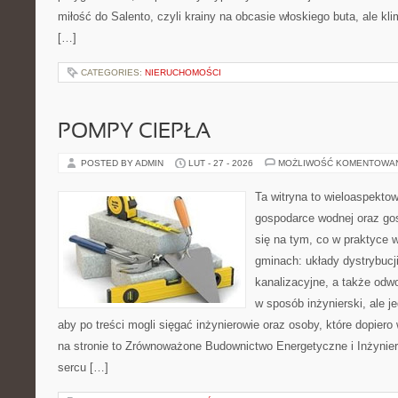
miłość do Salento, czyli krainy na obcasie włoskiego buta, ale kl
[…]
CATEGORIES:
NIERUCHOMOŚCI
POMPY CIEPŁA
POSTED BY ADMIN
LUT - 27 - 2026
MOŻLIWOŚĆ KOMENTOWA
Ta witryna to wieloaspekto
gospodarce wodnej oraz go
się na tym, co w praktyce 
gminach: układy dystrybucj
kanalizacyjne, a także odwo
w sposób inżynierski, ale j
aby po treści mogli sięgać inżynierowie oraz osoby, które dopie
na stronie to Zrównoważone Budownictwo Energetyczne i Inżynier
sercu […]