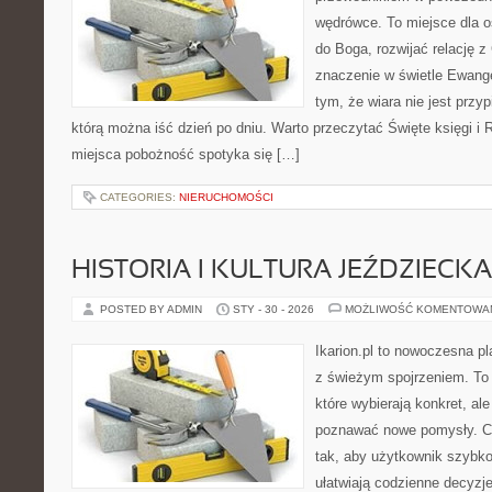
wędrówce. To miejsce dla o
do Boga, rozwijać relację 
znaczenie w świetle Ewangel
tym, że wiara nie jest przy
którą można iść dzień po dniu. Warto przeczytać Święte księgi i 
miejsca pobożność spotyka się […]
CATEGORIES:
NIERUCHOMOŚCI
HISTORIA I KULTURA JEŹDZIECKA
POSTED BY ADMIN
STY - 30 - 2026
MOŻLIWOŚĆ KOMENTOWA
Ikarion.pl to nowoczesna pl
z świeżym spojrzeniem. To 
które wybierają konkret, al
poznawać nowe pomysły. C
tak, aby użytkownik szybko 
ułatwiają codzienne decyzje