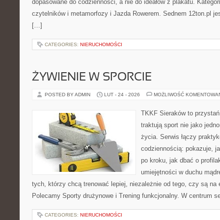
dopasowane do codzienności, a nie do ideałów z plakatu. Kategori
czytelników i metamorfozy i Jazda Rowerem. Sednem 12ton.pl je
[…]
CATEGORIES:
NIERUCHOMOŚCI
ŻYWIENIE W SPORCIE
POSTED BY ADMIN
LUT - 24 - 2026
MOŻLIWOŚĆ KOMENTOWA
TKKF Sieraków to przystań i
traktują sport nie jako jedn
życia. Serwis łączy praktyk
codziennością: pokazuje, 
po kroku, jak dbać o profila
umiejętności w duchu mądre
tych, którzy chcą trenować lepiej, niezależnie od tego, czy są na 
Polecamy Sporty drużynowe i Trening funkcjonalny. W centrum s
CATEGORIES:
NIERUCHOMOŚCI