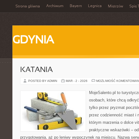
Archiwum
Bayern
Legnica
Strona główna
Mistrzów
Spis 
GDYNIA
KATANIA
POSTED BY ADMIN
MAR - 2 - 2026
MOŻLIWOŚĆ KOMENTOWAN
MojeSalento.pl to turystyc
osobach, które chcą odkryć
tylko przez pryzmat pocztó
przez codzienność miast i 
którym marzenia o dolce vit
praktyczne wskazówki – od p
przygotowania, aż po leniwy wypoczynek na miejscu. Nazwa serw