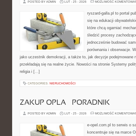
POSTED BY ADMIN
LUT - 25 - 2026
MOŻLIWOŚĆ KOMENTOWA
ryszard-galla.pl to portal p
się na edukacji obywatelski
które chcą ogarniać mecha
śledzić procesy zachodzące
jednocześnie budować samo
porównania i obserwacje. W
jako uczestnik demokracji, a także to, jak decyzje podejmowane
przekładają się na realne życie. Nowości na stronie Systemy polit
religia i […]
CATEGORIES:
NIERUCHOMOŚCI
ZAKUP OPLA – PORADNIK
POSTED BY ADMIN
LUT - 25 - 2026
MOŻLIWOŚĆ KOMENTOWA
e-opel.com.pl to serwis o 
koncentruje się na marce Op