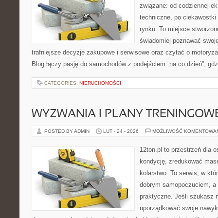
związane: od codziennej eks
techniczne, po ciekawostki
rynku. To miejsce stworzon
świadomiej poznawać swoj
trafniejsze decyzje zakupowe i serwisowe oraz czytać o motoryza
Blog łączy pasję do samochodów z podejściem „na co dzień”, gdzie
CATEGORIES:
NIERUCHOMOŚCI
WYZWANIA I PLANY TRENINGOW
POSTED BY ADMIN
LUT - 24 - 2026
MOŻLIWOŚĆ KOMENTOWA
12ton.pl to przestrzeń dla 
kondycję, zredukować masę 
kolarstwo. To serwis, w któ
dobrym samopoczuciem, a p
praktyczne. Jeśli szukasz 
uporządkować swoje nawyki