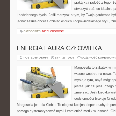
praktyka i radość z tego, 
stworzyć coś, co idealnie p
i codziennego życia. Jeśli marzysz o tym, by Twoja garderoba był
jednocześnie chcesz działać w duchu odpowiedzialnego stylu, zn
CATEGORIES:
NIERUCHOMOŚCI
ENERGIA I AURA CZŁOWIEKA
POSTED BY ADMIN
STY - 26 - 2026
MOŻLIWOŚĆ KOMENTOWA
Margoseila to zakątek w in
własne wnętrze na nowo. To 
myślą o tym, abyś mógł sp
jesteś, jak czujesz, czego 
zmierzać. Jeśli kiedykolwi
codzienności brakuje Ci odd
Margoseila jest dla Ciebie. To nie jest kolejna zlepek suchych po
pomaga systematyzować myśli i zamieniać mętlik w jasność. Ci