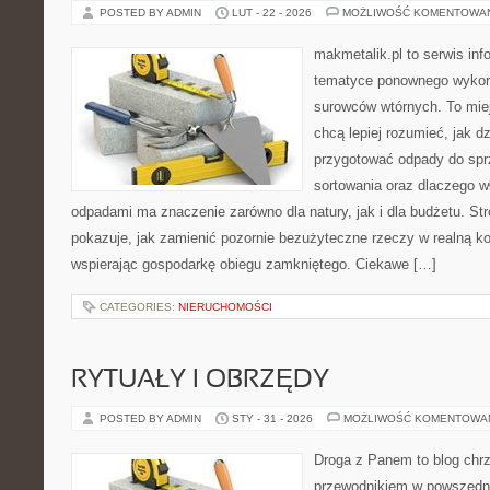
POSTED BY ADMIN
LUT - 22 - 2026
MOŻLIWOŚĆ KOMENTOWA
makmetalik.pl to serwis in
tematyce ponownego wykor
surowców wtórnych. To miejs
chcą lepiej rozumieć, jak dz
przygotować odpady do sprz
sortowania oraz dlaczego w
odpadami ma znaczenie zarówno dla natury, jak i dla budżetu. Str
pokazuje, jak zamienić pozornie bezużyteczne rzeczy w realną k
wspierając gospodarkę obiegu zamkniętego. Ciekawe […]
CATEGORIES:
NIERUCHOMOŚCI
RYTUAŁY I OBRZĘDY
POSTED BY ADMIN
STY - 31 - 2026
MOŻLIWOŚĆ KOMENTOWA
Droga z Panem to blog chrz
przewodnikiem w powszedni