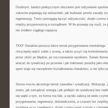
Osobnym, bardzo praktycznym obszarem jest odżywianie sporto
zakazów pojawiają się wskazówki, jak budować proste zasady żyw
regenerację. Treści pomagają łączyć odżywczość, dzięki czemu s
między przyjemnością a rozsądkiem. W tle przewija się myśl, że 
nie źródłem ciągłego napięcia.
TKKF Sieraków porusza także temat przygotowania mentalnego. To
chcą lepiej radzić sobie z oceną, a także uczyć się kontrolowania
przez złość po błędzie, po rozczarowanie wynikiem. Serwis tłuma
wracać do rywalizacji po przerwie i jak traktować porażkę jako el
sport staje się narzędziem kształtowania charakteru, a nie tylko 
Strona mocno akcentuje temat zawodów i rywalizacji. Wskazuje, 
startu, jak zarządzać energią i jak podejść do rywalizacji bez nadm
się wątki o tym, że forma ma fale, a wyniki zależą od wielu czynn
przygotowania, regeneracji, doświadczenia, a czasem też zwykłe
myślenia uczy cierpliwości, dzięki czemu sport zostaje z człowiek