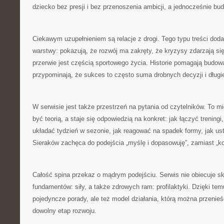
dziecko bez presji i bez przenoszenia ambicji, a jednocześnie b
Ciekawym uzupełnieniem są relacje z drogi. Tego typu treści dodaj
warstwy: pokazują, że rozwój ma zakręty, że kryzysy zdarzają si
przerwie jest częścią sportowego życia. Historie pomagają budow
przypominają, że sukces to często suma drobnych decyzji i długie
W serwisie jest także przestrzeń na pytania od czytelników. To mi
być teorią, a staje się odpowiedzią na konkret: jak łączyć treningi
układać tydzień w sezonie, jak reagować na spadek formy, jak us
Sieraków zachęca do podejścia „myślę i dopasowuję”, zamiast „kop
Całość spina przekaz o mądrym podejściu. Serwis nie obiecuje sk
fundamentów: siły, a także zdrowych ram: profilaktyki. Dzięki temu
pojedyncze porady, ale też model działania, którą można przenieś
dowolny etap rozwoju.