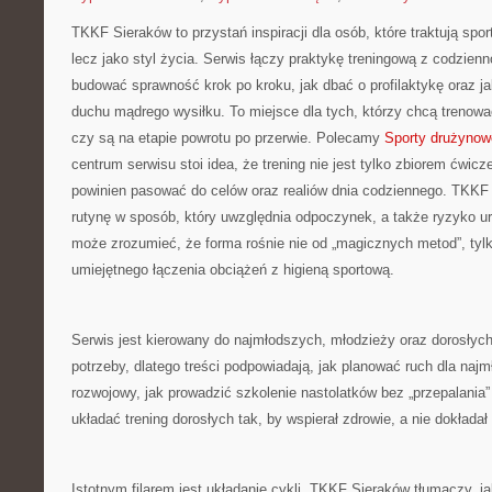
TKKF Sieraków to przystań inspiracji dla osób, które traktują spor
lecz jako styl życia. Serwis łączy praktykę treningową z codzienn
budować sprawność krok po kroku, jak dbać o profilaktykę oraz ja
duchu mądrego wysiłku. To miejsce dla tych, którzy chcą trenować 
czy są na etapie powrotu po przerwie. Polecamy
Sporty drużynow
centrum serwisu stoi idea, że trening nie jest tylko zbiorem ćwicze
powinien pasować do celów oraz realiów dnia codziennego. TKK
rutynę w sposób, który uwzględnia odpoczynek, a także ryzyko ur
może zrozumieć, że forma rośnie nie od „magicznych metod”, tylko
umiejętnego łączenia obciążeń z higieną sportową.
Serwis jest kierowany do najmłodszych, młodzieży oraz dorosłyc
potrzeby, dlatego treści podpowiadają, jak planować ruch dla na
rozwojowy, jak prowadzić szkolenie nastolatków bez „przepalania” 
układać trening dorosłych tak, by wspierał zdrowie, a nie dokładał 
Istotnym filarem jest układanie cykli. TKKF Sieraków tłumaczy, ja