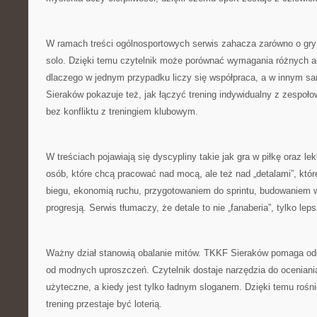
W ramach treści ogólnosportowych serwis zahacza zarówno o gry 
solo. Dzięki temu czytelnik może porównać wymagania różnych a
dlaczego w jednym przypadku liczy się współpraca, a w innym s
Sieraków pokazuje też, jak łączyć trening indywidualny z zespoł
bez konfliktu z treningiem klubowym.
W treściach pojawiają się dyscypliny takie jak gra w piłkę oraz le
osób, które chcą pracować nad mocą, ale też nad „detalami”, które
biegu, ekonomią ruchu, przygotowaniem do sprintu, budowaniem 
progresją. Serwis tłumaczy, że detale to nie „fanaberia”, tylko le
Ważny dział stanowią obalanie mitów. TKKF Sieraków pomaga od
od modnych uproszczeń. Czytelnik dostaje narzędzia do oceniania 
użyteczne, a kiedy jest tylko ładnym sloganem. Dzięki temu rośni
trening przestaje być loterią.