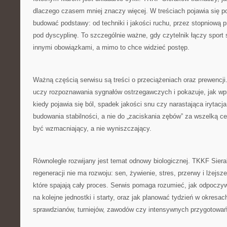
dlaczego czasem mniej znaczy więcej. W treściach pojawia się p
budować podstawy: od techniki i jakości ruchu, przez stopniową 
pod dyscyplinę. To szczególnie ważne, gdy czytelnik łączy sport 
innymi obowiązkami, a mimo to chce widzieć postęp.
Ważną częścią serwisu są treści o przeciążeniach oraz prewencji
uczy rozpoznawania sygnałów ostrzegawczych i pokazuje, jak wp
kiedy pojawia się ból, spadek jakości snu czy narastająca irytacj
budowania stabilności, a nie do „zaciskania zębów” za wszelką c
być wzmacniający, a nie wyniszczający.
Równolegle rozwijany jest temat odnowy biologicznej. TKKF Sier
regeneracji nie ma rozwoju: sen, żywienie, stres, przerwy i lżejs
które spajają cały proces. Serwis pomaga rozumieć, jak odpocz
na kolejne jednostki i starty, oraz jak planować tydzień w okresac
sprawdzianów, turniejów, zawodów czy intensywnych przygotowań