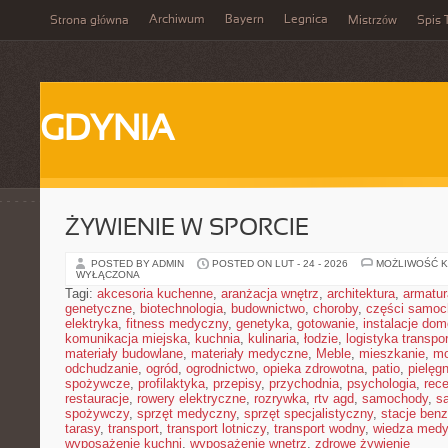
Archiwum
Bayern
Legnica
Strona główna
Mistrzów
Spis 
GDYNIA
ŻYWIENIE W SPORCIE
POSTED BY ADMIN
POSTED ON LUT - 24 - 2026
MOŻLIWOŚĆ 
WYŁĄCZONA
Tagi:
akcesoria kuchenne
,
aranżacja wnętrz
,
architektura
,
armatur
genetyczne
,
biotechnologia
,
budownictwo
,
choroby
,
części samo
elektryka
,
fitness medyczny
,
genetyka
,
gotowanie
,
instalacje do
komunikacja miejska
,
kuchnia
,
kulinaria
,
łodzie
,
logistyka transpo
materiały budowlane
,
materiały medyczne
,
Meble
,
mieszkanie
,
mo
odchudzanie
,
ogród
,
ogrodnictwo
,
opieka zdrowotna
,
patio
,
pielęgn
spożywcze
,
profilaktyka
,
przepisy
,
przychodnia
,
psychologia
,
rece
restauracje
,
rowery elektryczne
,
rozrywka
,
rtv agd
,
samochody
,
s
spożywczy
,
sprzęt medyczny
,
sprzęt specjalistyczny
,
stacje ben
tarasy
,
transport
,
transport lotniczy
,
transport wodny
,
wiedza med
wyposażenie kuchni
,
wyposażenie wnętrz
,
zdrowe żywienie