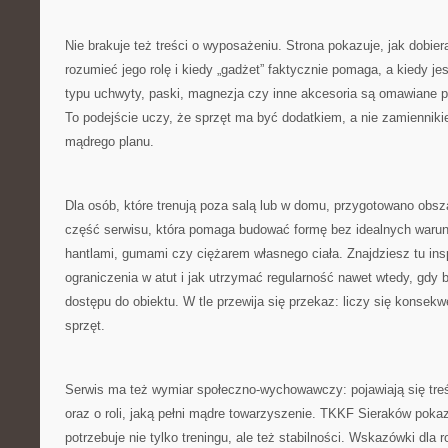
Nie brakuje też treści o wyposażeniu. Strona pokazuje, jak dobier
rozumieć jego rolę i kiedy „gadżet” faktycznie pomaga, a kiedy je
typu uchwyty, paski, magnezja czy inne akcesoria są omawiane 
To podejście uczy, że sprzęt ma być dodatkiem, a nie zamiennikie
mądrego planu.
Dla osób, które trenują poza salą lub w domu, przygotowano obs
część serwisu, która pomaga budować formę bez idealnych warun
hantlami, gumami czy ciężarem własnego ciała. Znajdziesz tu insp
ograniczenia w atut i jak utrzymać regularność nawet wtedy, gdy 
dostępu do obiektu. W tle przewija się przekaz: liczy się konsekw
sprzęt.
Serwis ma też wymiar społeczno-wychowawczy: pojawiają się tre
oraz o roli, jaką pełni mądre towarzyszenie. TKKF Sieraków poka
potrzebuje nie tylko treningu, ale też stabilności. Wskazówki dla