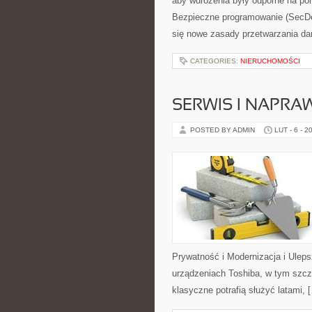
aby wdrożenia były odporne na po
Bezpieczne programowanie (SecDev
się nowe zasady przetwarzania da
CATEGORIES:
NIERUCHOMOŚCI
SERWIS I NAPRA
POSTED BY ADMIN
LUT - 6 - 2
Prywatność i Modernizacja i Uleps
urządzeniach Toshiba, w tym szczeg
klasyczne potrafią służyć latami, 