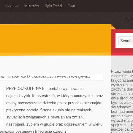
Legnica
Tagi
Mistrzów
Spis Treści
SUB
Przez wiele 
z dalekimi w
MUZYKA
026
MOŻLIWOŚĆ KOMENTOWANIA
ZOSTAŁA WYŁĄCZONA
krajobrazam
I
RUCH
wyprzedzeni
PRZEDSZKOLE NA 5 – portal o wychowaniu
zaczyna dost
się znacznie
najmłodszych To przestrzeń, w którym nauczyciele oraz
dwie drogi o
być rozwiąz
osoby towarzyszące dziecko przez przedszkole znajdą
świadomym 
praktyczne porady. Strona skupia się na realnych
bez nadmier
organizowani
sytuacjach związanych z oswajaniem zmian,
wyjazd ma p
nastrojami, życiem w grupie oraz dojrzewaniem w wieku
spojrzenia, 
inaczej patrz
rwacja postępów i Integracja dzieci z