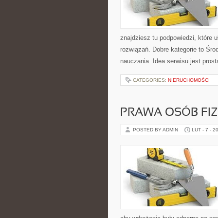
znajdziesz tu podpowiedzi, które
rozwiązań. Dobre kategorie to Śr
nauczania. Idea serwisu jest prost
CATEGORIES:
NIERUCHOMOŚCI
PRAWA OSÓB FI
POSTED BY ADMIN
LUT - 7 - 2