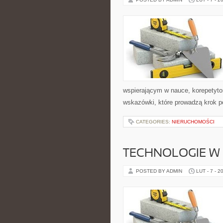
wspierającym w nauce, korepetyto
wskazówki, które prowadzą krok p
CATEGORIES:
NIERUCHOMOŚCI
TECHNOLOGIE W 
POSTED BY ADMIN
LUT - 7 - 2