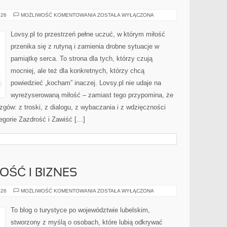
PRZYJAŹŃ
026
MOŻLIWOŚĆ KOMENTOWANIA
ZOSTAŁA WYŁĄCZONA
Lovsy.pl to przestrzeń pełne uczuć, w którym miłość
przenika się z rutyną i zamienia drobne sytuacje w
pamiątkę serca. To strona dla tych, którzy czują
mocniej, ale też dla konkretnych, którzy chcą
powiedzieć „kocham” inaczej. Lovsy.pl nie udaje na
wyreżyserowaną miłość – zamiast tego przypomina, że
azgów: z troski, z dialogu, z wybaczania i z wdzięczności
egorie Zazdrość i Zawiść […]
OŚĆ I BIZNES
PRZEDSIĘBIORCZOŚĆ
026
MOŻLIWOŚĆ KOMENTOWANIA
ZOSTAŁA WYŁĄCZONA
I
BIZNES
To blog o turystyce po województwie lubelskim,
stworzony z myślą o osobach, które lubią odkrywać