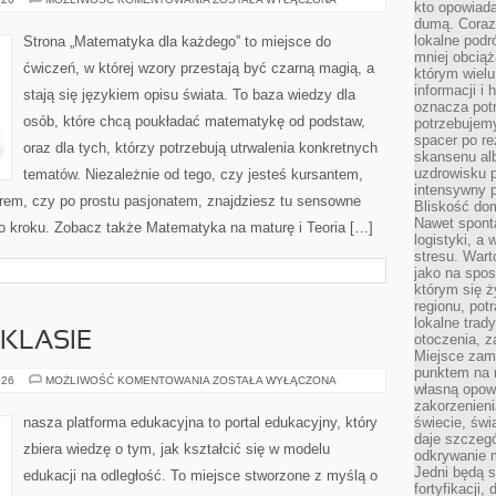
kto opowiad
STOSOWANA
dumą. Coraz
lokalne podr
Strona „Matematyka dla każdego” to miejsce do
mniej obciąż
ćwiczeń, w której wzory przestają być czarną magią, a
którym wielu
informacji i
stają się językiem opisu świata. To baza wiedzy dla
oznacza potr
osób, które chcą poukładać matematykę od podstaw,
potrzebujemy
spacer po r
oraz dla tych, którzy potrzebują utrwalenia konkretnych
skansenu alb
uzdrowisku p
tematów. Niezależnie od tego, czy jesteś kursantem,
intensywny 
rem, czy po prostu pasjonatem, znajdziesz tu sensowne
Bliskość do
Nawet spont
o kroku. Zobacz także Matematyka na maturę i Teoria […]
logistyki, a
stresu. Wart
jako na spo
którym się ż
regionu, pot
lokalne trad
KLASIE
otoczenia, z
Miejsce zam
punktem na m
TECHNOLOGIE
026
MOŻLIWOŚĆ KOMENTOWANIA
ZOSTAŁA WYŁĄCZONA
własną opow
W
KLASIE
zakorzenieni
nasza platforma edukacyjna to portal edukacyjny, który
świecie, św
daje szczegó
zbiera wiedzę o tym, jak kształcić się w modelu
odkrywanie 
Jedni będą 
edukacji na odległość. To miejsce stworzone z myślą o
fortyfikacji,