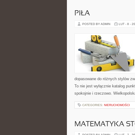
PIŁA
POSTED BY ADMIN
LUT - 8 - 2
dopasowane do różnych stylów zwi
To nie jest wyłącznie katalog pun
spokojnie i rzeczowo. Wielkopolsk
CATEGORIES:
NIERUCHOMOŚCI
MATEMATYKA S
POSTED BY ADMIN
LUT - 7 - 2