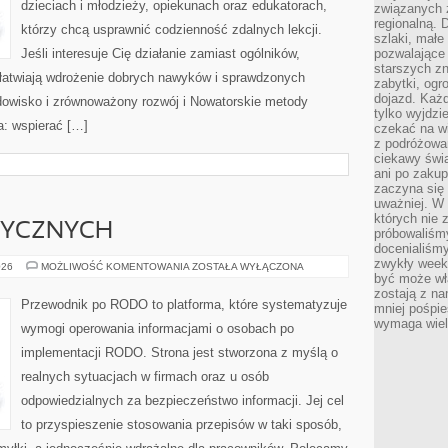
dzieciach i młodzieży, opiekunach oraz edukatorach,
związanych 
regionalną. 
którzy chcą usprawnić codzienność zdalnych lekcji.
szlaki, małe
Jeśli interesuje Cię działanie zamiast ogólników,
pozwalające
starszych z
 ułatwiają wdrożenie dobrych nawyków i sprawdzonych
zabytki, ogr
dojazd. Każd
odowisko i zrównoważony rozwój i Nowatorskie metody
tylko wyjdzi
a: wspierać […]
czekać na wi
z podróżowan
ciekawy świa
ani po zakup
zaczyna się 
uważniej. W n
których nie 
ZYCZNYCH
próbowaliśmy
docenialiśmy
zwykły weeke
PRAWA
026
MOŻLIWOŚĆ KOMENTOWANIA
ZOSTAŁA WYŁĄCZONA
OSÓB
być może wł
FIZYCZNYCH
zostają z na
Przewodnik po RODO to platforma, które systematyzuje
mniej pośpie
wymaga wielk
wymogi operowania informacjami o osobach po
implementacji RODO. Strona jest stworzona z myślą o
realnych sytuacjach w firmach oraz u osób
odpowiedzialnych za bezpieczeństwo informacji. Jej cel
to przyspieszenie stosowania przepisów w taki sposób,