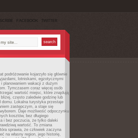
SCRIBE
FACEBOOK
TWITTER
lat podróżowanie kojarzyło się głównie
yjazdami, lotniskami, egzotycznymi
i i planowaniem wakacji z dużym
em. Tymczasem coraz więcej osób
rzegać wartość miejsc, które znajdują
 bliżej, często zaledwie godzinę lub
d domu. Lokalna turystyka przestaje
aniem zastępczym, a staje się
wyborem. Daje możliwość odpoczynku
nych kosztów, bez długiego
a i bez poczucia, że tylko daleki
rawdziwą wartość. To zmiana
która sprawia, że człowiek zaczyna
eć na własny region, jego historię,