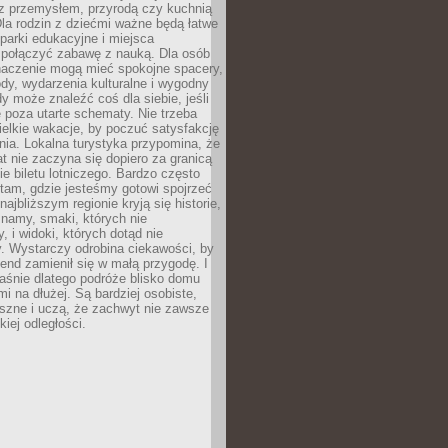
z przemysłem, przyrodą czy kuchnią
Dla rodzin z dziećmi ważne będą łatwe
 parki edukacyjne i miejsca
 połączyć zabawę z nauką. Dla osób
naczenie mogą mieć spokojne spacery,
ody, wydarzenia kulturalne i wygodny
y może znaleźć coś dla siebie, jeśli
e poza utarte schematy. Nie trzeba
elkie wakacje, by poczuć satysfakcję
ia. Lokalna turystyka przypomina, że
t nie zaczyna się dopiero za granicą
ie biletu lotniczego. Bardzo często
tam, gdzie jesteśmy gotowi spojrzeć
ajbliższym regionie kryją się historie,
znamy, smaki, których nie
, i widoki, których dotąd nie
. Wystarczy odrobina ciekawości, by
nd zamienił się w małą przygodę. I
aśnie dlatego podróże blisko domu
mi na dłużej. Są bardziej osobiste,
szne i uczą, że zachwyt nie zawsze
iej odległości.