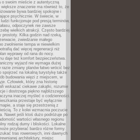
a o swoim mieście z autentyczną
 większe znaczenie ma również to, że
óżowanie bywa bardziej spokojne i
ające psychicznie. W świecie, w
 ludzi funkcjonuje pod presją terminów,
 hałasu, odpoczynek nie zawsze
zebę wielkich atrakcji. Często bardziej
 prostoty. Kilka godzin nad rzeką,
ezerwacie, zwiedzanie małego
o zwolnienie tempa w niewielkim
otrafią dać więcej regeneracji niż
plan wyprawy od rana do nocy.
mu daje też komfort bezpieczeństwa.
aniczny wyjazd nie wymaga dużej
 w razie zmiany planów łatwo wrócić bez
o spojrzeć na lokalną turystykę także
sób budowania więzi z miejscem, w
yje. Człowiek, który zna historię
rafi wskazać ciekawe zakątki, rozumie
ycje i dostrzega piękno najbliższego
aczyna inaczej myśleć o codzienności.
ieszkania przestaje być wyłącznie
apie, a staje się przestrzenią z
ieścią. To z kolei wzmacnia poczucie
a. Nawet jeśli ktoś dużo podróżuje po
iadomość wartości własnego regionu
lny rodzaj dumy i bliskości. Lokalne
może przybierać bardzo różne formy.
szukać tras rowerowych, inni dawnych
 drewnianej architektury, miejsc