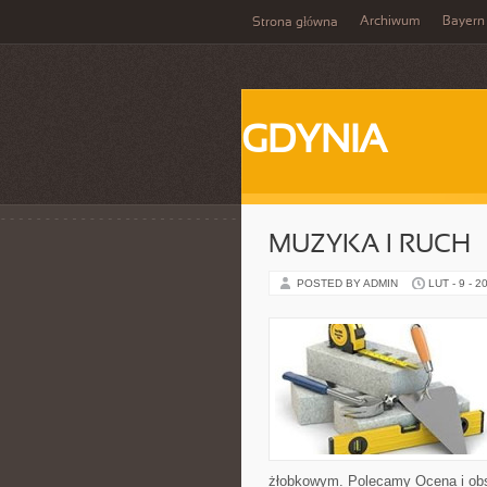
Archiwum
Bayern
Strona główna
GDYNIA
MUZYKA I RUCH
POSTED BY ADMIN
LUT - 9 - 2
żłobkowym. Polecamy Ocena i obse