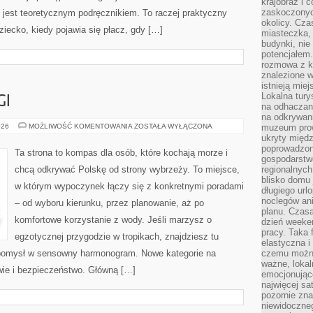
krajobraz i 
zaskoczonych
 jest teoretycznym podręcznikiem. To raczej praktyczny
okolicy. Cz
ziecko, kiedy pojawia się płacz, gdy […]
miasteczka, 
budynki, nie 
potencjałem
rozmowa z k
znalezione w
istnieją mie
Lokalna tury
GI
na odhaczani
na odkrywan
TOP
026
MOŻLIWOŚĆ KOMENTOWANIA
ZOSTAŁA WYŁĄCZONA
muzeum prow
10
ukryty międ
&
poprowadzona
RANKINGI
Ta strona to kompas dla osób, które kochają morze i
gospodarstw
chcą odkrywać Polskę od strony wybrzeży. To miejsce,
regionalnych
blisko domu 
w którym wypoczynek łączy się z konkretnymi poradami
długiego ur
noclegów an
– od wyboru kierunku, przez planowanie, aż po
planu. Czasa
komfortowe korzystanie z wody. Jeśli marzysz o
dzień weeke
pracy. Taka 
egzotycznej przygodzie w tropikach, znajdziesz tu
elastyczna i
ć pomysł w sensowny harmonogram. Nowe kategorie na
czemu można
ważne, loka
owie i bezpieczeństwo. Główną […]
emocjonujące
najwięcej sa
pozornie zna
niewidoczne