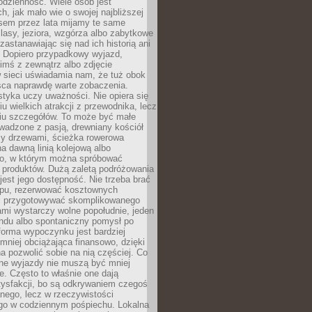
codzienność. Wiele osób jest
, jak mało wie o swojej najbliższej
asem przez lata mijamy te same
lasy, jeziora, wzgórza albo zabytkowe
zastanawiając się nad ich historią ani
. Dopiero przypadkowy wyjazd,
imś z zewnątrz albo zdjęcie
 sieci uświadamia nam, że tuż obok
jsca naprawdę warte zobaczenia.
styka uczy uważności. Nie opiera się
u wielkich atrakcji z przewodnika, lecz
iu szczegółów. To może być małe
adzone z pasją, drewniany kościół
zy drzewami, ścieżka rowerowa
 dawną linią kolejową albo
o, w którym można spróbować
 produktów. Dużą zaletą podróżowania
jest jego dostępność. Nie trzeba brać
lopu, rezerwować kosztownych
i przygotowywać skomplikowanego
mi wystarczy wolne popołudnie, jeden
ndu albo spontaniczny pomysł po
forma wypoczynku jest bardziej
 mniej obciążająca finansowo, dzięki
 pozwolić sobie na nią częściej. Co
lne wyjazdy nie muszą być mniej
. Często to właśnie one dają
tysfakcji, bo są odkrywaniem czegoś
nego, lecz w rzeczywistości
go w codziennym pośpiechu. Lokalna