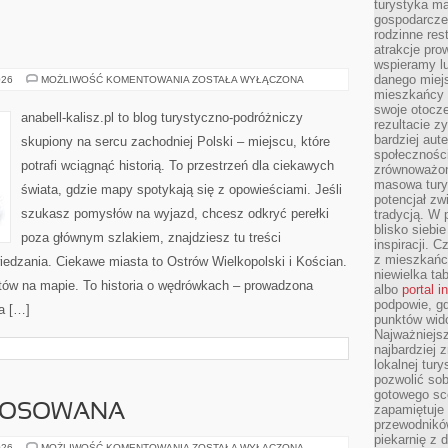
turystyka ma
gospodarcze
rodzinne rest
atrakcje pro
wspieramy lu
danego miejs
PIŁA
026
MOŻLIWOŚĆ KOMENTOWANIA
ZOSTAŁA WYŁĄCZONA
mieszkańcy 
swoje otocze
anabell-kalisz.pl to blog turystyczno-podróżniczy
rezultacie z
bardziej aut
skupiony na sercu zachodniej Polski – miejscu, które
społeczności
potrafi wciągnąć historią. To przestrzeń dla ciekawych
zrównoważon
masowa turys
świata, gdzie mapy spotykają się z opowieściami. Jeśli
potencjał zw
szukasz pomysłów na wyjazd, chcesz odkryć perełki
tradycją. W 
blisko siebi
poza głównym szlakiem, znajdziesz tu treści
inspiracji.
z mieszkańc
edzania. Ciekawe miasta to Ostrów Wielkopolski i Kościan.
niewielka ta
któw na mapie. To historia o wędrówkach – prowadzona
albo
portal 
podpowie, gd
a […]
punktów wid
Najważniejsz
najbardziej 
lokalnej tur
pozwolić sob
gotowego sce
TOSOWANA
zapamiętuje
przewodników
piekarnię z
MATEMATYKA
026
MOŻLIWOŚĆ KOMENTOWANIA
ZOSTAŁA WYŁĄCZONA