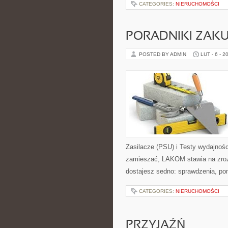
CATEGORIES:
NIERUCHOMOŚCI
PORADNIKI ZAK
POSTED BY ADMIN
LUT - 6 - 2
Zasilacze (PSU) i Testy wydajnośc
zamieszać, LAKOM stawia na zroz
dostajesz sedno: sprawdzenia, po
CATEGORIES:
NIERUCHOMOŚCI
PRZYJAŹŃ