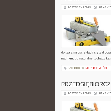
POSTED BY ADMIN
LUT - 6 - 2
dojrzała miłość składa się z drobi
nad tym, co naturalne. Zobacz kat
CATEGORIES:
NIERUCHOMOŚCI
PRZEDSIĘBIORCZ
POSTED BY ADMIN
LUT - 5 - 2