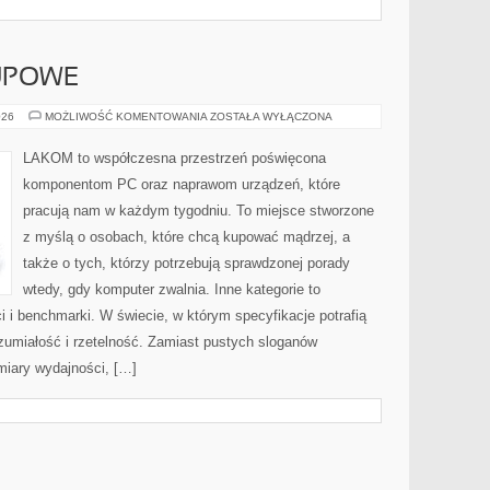
UPOWE
PORADNIKI
026
MOŻLIWOŚĆ KOMENTOWANIA
ZOSTAŁA WYŁĄCZONA
ZAKUPOWE
LAKOM to współczesna przestrzeń poświęcona
komponentom PC oraz naprawom urządzeń, które
pracują nam w każdym tygodniu. To miejsce stworzone
z myślą o osobach, które chcą kupować mądrzej, a
także o tych, którzy potrzebują sprawdzonej porady
wtedy, gdy komputer zwalnia. Inne kategorie to
i i benchmarki. W świecie, w którym specyfikacje potrafią
umiałość i rzetelność. Zamiast pustych sloganów
miary wydajności, […]