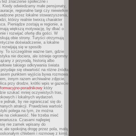
 też znaczenie społeczne i
. Kiedy odwiedzamy małe pensjonaty,
auracje, regionalne targi czy niewielkie
wadzone przez lokalne stowarzyszenia,
dzi, którzy realnie tworzą charakter
ca. Pieniądze zostają w regionie, a
mają większą motywację, by dbać o
nie i rozwijać ofertę dla gości. W
yskują obie strony. Turyści otrzymują
entyczne doświadczenie, a lokalne
 rozwijają się w sposób
y. To szczególnie ważne tam, gdzie
tyka nie dociera, ale istnieje ogromny
iązany z przyrodą, historią albo
połowie takiego odkrywania świata
e przydaje się otwartość na różne źródła
 Czasem punktem wyjścia bywa rozmowa
em, innym razem archiwalne zdjęcie,
blica przy drodze, krótki wpis w gazecie
informacyjno-poradnikowy
który
zie szukać mniej oczywistych tras,
okowych i lokalnych wydarzeń.
e jednak, by nie ograniczać się do
znanych atrakcji. Prawdziwa wartość
ystyki polega na tym, że można
ie na ciekawość. Nie trzeba mieć
nariusza. Czasami najlepiej
 się nie zamek wpisany do
, ale spokojną drogę przez pola, małą
 doskonałym chlebem i rozmowę z kimś,