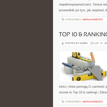
niepełnosprawnościami. Strona nie
przewodnik po tym, jak wspierać d
CATEGORIES:
NIERUCHOMOŚCI
TOP 10 & RANKIN
POSTED BY ADMIN
LUT - 8 - 2
treści, które pomogą Ci zamieni
stronie to Top 10 & rankingi i Zdr
CATEGORIES:
NIERUCHOMOŚCI