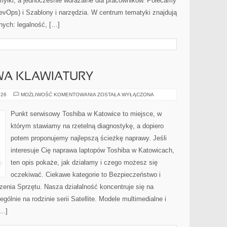
myłki, a jednocześnie wdrażalne dla pracowników. Polecamy
Ops) i Szablony i narzędzia. W centrum tematyki znajdują
nych: legalność, […]
WA KLAWIATURY
SERWIS
026
MOŻLIWOŚĆ KOMENTOWANIA
ZOSTAŁA WYŁĄCZONA
I
NAPRAWA
KLAWIATURY
Punkt serwisowy Toshiba w Katowice to miejsce, w
którym stawiamy na rzetelną diagnostykę, a dopiero
potem proponujemy najlepszą ścieżkę naprawy. Jeśli
interesuje Cię naprawa laptopów Toshiba w Katowicach,
ten opis pokaże, jak działamy i czego możesz się
oczekiwać. Ciekawe kategorie to Bezpieczeństwo i
zenia Sprzętu. Nasza działalność koncentruje się na
ólnie na rodzinie serii Satellite. Modele multimedialne i
[…]