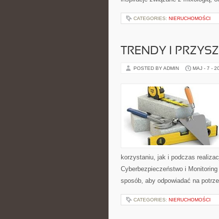
CATEGORIES:
NIERUCHOMOŚCI
TRENDY I PRZYS
POSTED BY ADMIN
MAJ - 7 - 2
korzystaniu, jak i podczas realiza
Cyberbezpieczeństwo i Monitoring 
sposób, aby odpowiadać na potrz
CATEGORIES:
NIERUCHOMOŚCI