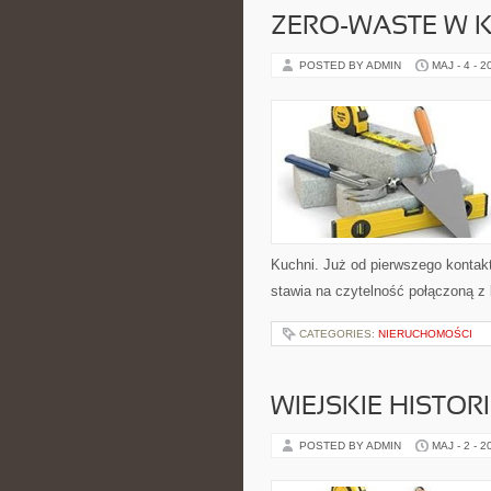
ZERO-WASTE W 
POSTED BY ADMIN
MAJ - 4 - 2
Kuchni. Już od pierwszego kontakt
stawia na czytelność połączoną z 
CATEGORIES:
NIERUCHOMOŚCI
WIEJSKIE HISTOR
POSTED BY ADMIN
MAJ - 2 - 2