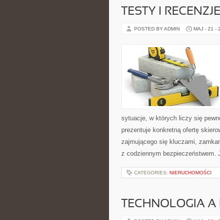
TESTY I RECENZ
POSTED BY ADMIN
MAJ - 21 -
sytuacje, w których liczy się pew
prezentuje konkretną ofertę skier
zajmującego się kluczami, zamka
z codziennym bezpieczeństwem. 
CATEGORIES:
NIERUCHOMOŚCI
TECHNOLOGIA A