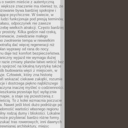
a o swoim mieście z autentyczną
 większe znaczenie ma również to, że
óżowanie bywa bardziej spokojne i
ające psychicznie. W świecie, w
 ludzi funkcjonuje pod presją terminów,
 hałasu, odpoczynek nie zawsze
zebę wielkich atrakcji. Często bardziej
 prostoty. Kilka godzin nad rzeką,
ezerwacie, zwiedzanie małego
o zwolnienie tempa w niewielkim
otrafią dać więcej regeneracji niż
plan wyprawy od rana do nocy.
mu daje też komfort bezpieczeństwa.
aniczny wyjazd nie wymaga dużej
 w razie zmiany planów łatwo wrócić bez
o spojrzeć na lokalną turystykę także
sób budowania więzi z miejscem, w
yje. Człowiek, który zna historię
rafi wskazać ciekawe zakątki, rozumie
ycje i dostrzega piękno najbliższego
aczyna inaczej myśleć o codzienności.
ieszkania przestaje być wyłącznie
apie, a staje się przestrzenią z
ieścią. To z kolei wzmacnia poczucie
a. Nawet jeśli ktoś dużo podróżuje po
iadomość wartości własnego regionu
lny rodzaj dumy i bliskości. Lokalne
może przybierać bardzo różne formy.
szukać tras rowerowych, inni dawnych
 drewnianej architektury, miejsc