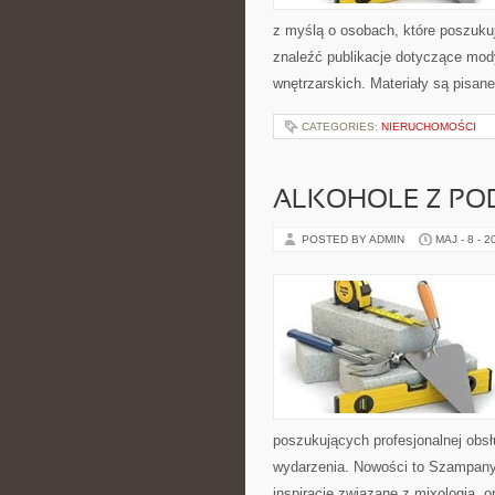
z myślą o osobach, które poszukuj
znaleźć publikacje dotyczące mody,
wnętrzarskich. Materiały są pisan
CATEGORIES:
NIERUCHOMOŚCI
ALKOHOLE Z PO
POSTED BY ADMIN
MAJ - 8 - 2
poszukujących profesjonalnej obs
wydarzenia. Nowości to Szampany 
inspiracje związane z mixologią, 