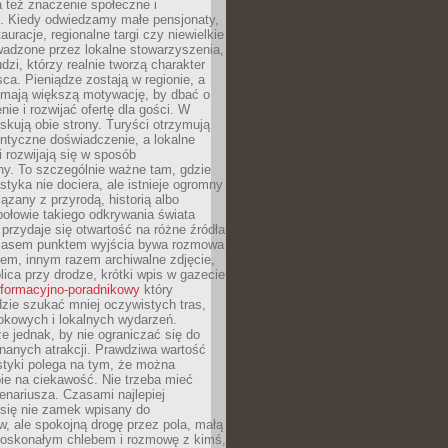
 też znaczenie społeczne i
. Kiedy odwiedzamy małe pensjonaty,
auracje, regionalne targi czy niewielkie
wadzone przez lokalne stowarzyszenia,
dzi, którzy realnie tworzą charakter
ca. Pieniądze zostają w regionie, a
mają większą motywację, by dbać o
nie i rozwijać ofertę dla gości. W
yskują obie strony. Turyści otrzymują
entyczne doświadczenie, a lokalne
 rozwijają się w sposób
y. To szczególnie ważne tam, gdzie
tyka nie dociera, ale istnieje ogromny
iązany z przyrodą, historią albo
połowie takiego odkrywania świata
e przydaje się otwartość na różne źródła
 Czasem punktem wyjścia bywa rozmowa
em, innym razem archiwalne zdjęcie,
blica przy drodze, krótki wpis w gazecie
informacyjno-poradnikowy
który
zie szukać mniej oczywistych tras,
okowych i lokalnych wydarzeń.
e jednak, by nie ograniczać się do
znanych atrakcji. Prawdziwa wartość
ystyki polega na tym, że można
ie na ciekawość. Nie trzeba mieć
nariusza. Czasami najlepiej
 się nie zamek wpisany do
, ale spokojną drogę przez pola, małą
 doskonałym chlebem i rozmowę z kimś,