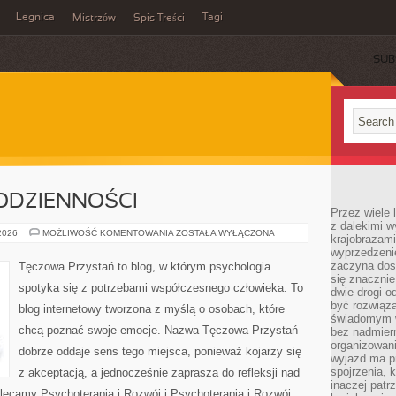
Legnica
Tagi
Mistrzów
Spis Treści
SUB
ODZIENNOŚCI
Przez wiele 
z dalekimi w
PSYCHOLOGIA
 2026
MOŻLIWOŚĆ KOMENTOWANIA
ZOSTAŁA WYŁĄCZONA
krajobrazam
CODZIENNOŚCI
wyprzedzeni
zaczyna dost
Tęczowa Przystań to blog, w którym psychologia
się znacznie
spotyka się z potrzebami współczesnego człowieka. To
dwie drogi o
być rozwiąz
blog internetowy tworzona z myślą o osobach, które
świadomym 
chcą poznać swoje emocje. Nazwa Tęczowa Przystań
bez nadmier
organizowani
dobrze oddaje sens tego miejsca, ponieważ kojarzy się
wyjazd ma p
spojrzenia, 
z akceptacją, a jednocześnie zaprasza do refleksji nad
inaczej patrz
olecamy Psychoterapia i Rozwój i Psychoterapia i Rozwój.