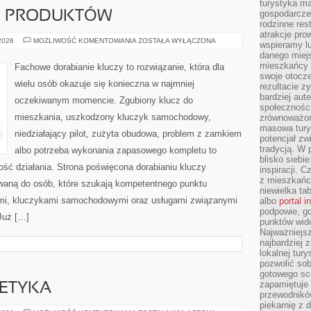
turystyka ma
gospodarcze
JE PRODUKTÓW
rodzinne rest
atrakcje pro
TESTY
 2026
MOŻLIWOŚĆ KOMENTOWANIA
ZOSTAŁA WYŁĄCZONA
wspieramy lu
I
danego miejs
RECENZJE
PRODUKTÓW
mieszkańcy 
Fachowe dorabianie kluczy to rozwiązanie, która dla
swoje otocze
wielu osób okazuje się konieczna w najmniej
rezultacie z
bardziej aut
oczekiwanym momencie. Zgubiony klucz do
społeczności
mieszkania, uszkodzony kluczyk samochodowy,
zrównoważon
masowa turys
niedziałający pilot, zużyta obudowa, problem z zamkiem
potencjał zw
tradycją. W 
albo potrzeba wykonania zapasowego kompletu to
blisko siebi
ność działania. Strona poświęcona dorabianiu kluczy
inspiracji.
z mieszkańc
owaną do osób, które szukają kompetentnego punktu
niewielka ta
mi, kluczykami samochodowymi oraz usługami związanymi
albo
portal 
podpowie, gd
Już […]
punktów wid
Najważniejsz
najbardziej 
lokalnej tur
pozwolić sob
gotowego sce
zapamiętuje
 ETYKA
przewodników
piekarnię z