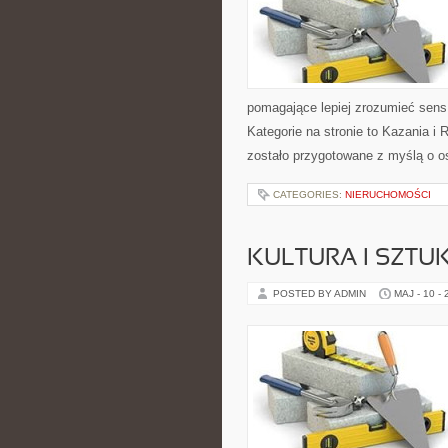
pomagające lepiej zrozumieć sen
Kategorie na stronie to Kazania i 
zostało przygotowane z myślą o os
CATEGORIES:
NIERUCHOMOŚCI
KULTURA I SZTU
POSTED BY ADMIN
MAJ - 10 -