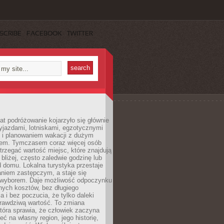
SCRIBE
FACEBOOK
TWITTER
lat podróżowanie kojarzyło się głównie
yjazdami, lotniskami, egzotycznymi
i i planowaniem wakacji z dużym
em. Tymczasem coraz więcej osób
rzegać wartość miejsc, które znajdują
 bliżej, często zaledwie godzinę lub
d domu. Lokalna turystyka przestaje
aniem zastępczym, a staje się
wyborem. Daje możliwość odpoczynku
nych kosztów, bez długiego
a i bez poczucia, że tylko daleki
rawdziwą wartość. To zmiana
która sprawia, że człowiek zaczyna
eć na własny region, jego historię,