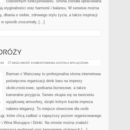
codziennym funkcjonowaniu. Strona została opracowana
ą oryginalności oraz harmonii i balansu. W serwisie można
 dbania o siebie, zdrowego stylu życia, a także inspiracji
e w sposób zrozumiały, […]
DRÓŻY
ALKOHOLE
026
MOŻLIWOŚĆ KOMENTOWANIA
ZOSTAŁA WYŁĄCZONA
Z
PODRÓŻY
Barman z Warszawy to profesjonalna strona internetowa
poświęcona organizacji drink baru na imprezy
okolicznościowe, spotkania biznesowe, a także
kameralne przyjęcia. Serwis skupia się na tworzeniu
wyjątkowej atmosfery, dzięki którym każda impreza
nabiera elegancji. To miejsce stworzone dla osób
ługi, które chcą zadbać o najwyższy poziom organizowanego
i Wina Musujące i Drinki. Na stronie można znaleźć
organizacją wydarzeń oraz tworzeniem stylowych […]