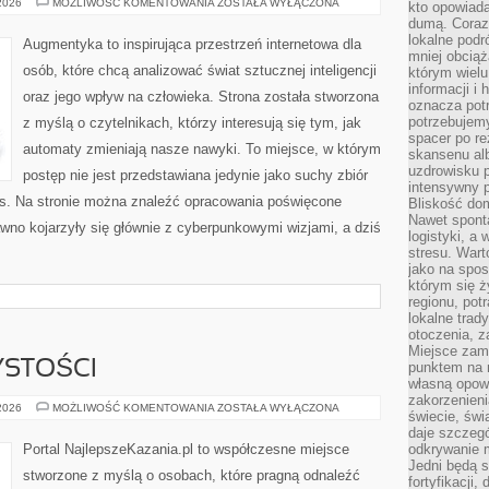
TECHNOLOGIA
 2026
MOŻLIWOŚĆ KOMENTOWANIA
ZOSTAŁA WYŁĄCZONA
kto opowiad
A
dumą. Coraz
ETYKA
lokalne podr
Augmentyka to inspirująca przestrzeń internetowa dla
mniej obciąż
osób, które chcą analizować świat sztucznej inteligencji
którym wielu
informacji i
oraz jego wpływ na człowieka. Strona została stworzona
oznacza potr
potrzebujemy
z myślą o czytelnikach, którzy interesują się tym, jak
spacer po r
automaty zmieniają nasze nawyki. To miejsce, w którym
skansenu alb
uzdrowisku p
postęp nie jest przedstawiana jedynie jako suchy zbiór
intensywny 
es. Na stronie można znaleźć opracowania poświęcone
Bliskość do
Nawet spont
wno kojarzyły się głównie z cyberpunkowymi wizjami, a dziś
logistyki, a
stresu. Wart
jako na spo
którym się ż
regionu, pot
lokalne trad
otoczenia, z
Miejsce zam
YSTOŚCI
punktem na m
własną opow
zakorzenieni
ŚWIĘTA
 2026
MOŻLIWOŚĆ KOMENTOWANIA
ZOSTAŁA WYŁĄCZONA
świecie, św
I
UROCZYSTOŚCI
daje szczegó
Portal NajlepszeKazania.pl to współczesne miejsce
odkrywanie 
Jedni będą 
stworzone z myślą o osobach, które pragną odnaleźć
fortyfikacji,