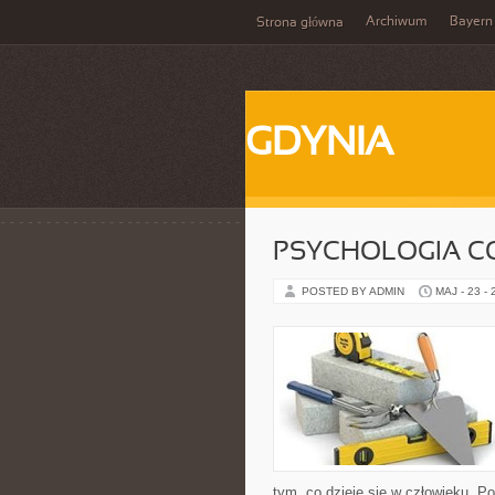
Archiwum
Bayern
Strona główna
GDYNIA
PSYCHOLOGIA C
POSTED BY ADMIN
MAJ - 23 -
tym, co dzieje się w człowieku. P