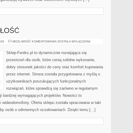
ZŁOŚĆ
TRENDY
026
MOŻLIWOŚĆ KOMENTOWANIA
ZOSTAŁA WYŁĄCZONA
I
PRZYSZŁOŚĆ
Sklep-Feniks.pl to dynamicznie rozwijająca się
przestrzeń dla osób, które cenią solidne wykonanie,
dobry stosunek jakości do ceny oraz komfort kupowania
przez internet. Strona została przygotowana z myślą o
użytkownikach poszukujących funkcjonalnych
rozwiązań, które sprawdzą się zarówno w regularnym
cji bardziej wymagających projektów. Nowości to
i wideodomofony. Oferta sklepu została opracowana w taki
eby osób o odmiennych oczekiwaniach. Dzięki temu […]