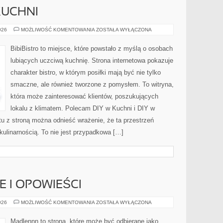
KUCHNI
ZERO-
026
MOŻLIWOŚĆ KOMENTOWANIA
ZOSTAŁA WYŁĄCZONA
WASTE
W
KUCHNI
BibiBistro to miejsce, które powstało z myślą o osobach
lubiących uczciwą kuchnię. Strona internetowa pokazuje
charakter bistro, w którym posiłki mają być nie tylko
smaczne, ale również tworzone z pomysłem. To witryna,
która może zainteresować klientów, poszukujących
lokalu z klimatem. Polecam DIY w Kuchni i DIY w
u z stroną można odnieść wrażenie, że ta przestrzeń
kulinarnością. To nie jest przypadkowa […]
IE I OPOWIEŚCI
WIEJSKIE
026
MOŻLIWOŚĆ KOMENTOWANIA
ZOSTAŁA WYŁĄCZONA
HISTORIE
I
OPOWIEŚCI
Madlennn to strona, które może być odbierane jako