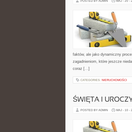
POSTED BY ADMIN
MAJ - 20 -
faktów, ale jako dynamiczny proc
zagadnieniom, które jeszcze nieda
coraz […]
CATEGORIES:
NIERUCHOMOŚCI
ŚWIĘTA I UROCZ
POSTED BY ADMIN
MAJ - 10 -