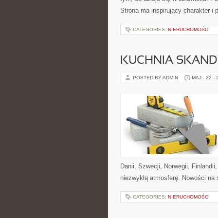
Strona ma inspirujący charakter i
CATEGORIES:
NIERUCHOMOŚCI
KUCHNIA SKAN
POSTED BY ADMIN
MAJ - 22 -
Danii, Szwecji, Norwegii, Finlandii
niezwykłą atmosferę. Nowości na st
CATEGORIES:
NIERUCHOMOŚCI