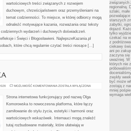
związanych 
wartościowych treści związanych z rozwojem
regionalną. 
duchowym, chrześcijaństwem oraz przemyśleniami na
szlaki, małe
pozwalające
temat codzienności. To miejsce, w której odbiorcy mogą
starszych z
odnaleźć motywujące kazania, rozważania oraz teksty
zabytki, ogr
dojazd. Każd
s codziennych wydarzeń i duchowych doświadczeń.
tylko wyjdzi
czekać na wi
Refleksje i Święci i Błogosławieni. NajlepszeKazania.pl
z podróżowan
obach, które chcą regularnie czytać treści niosące […]
ciekawy świa
ani po zakup
zaczyna się 
uważniej. W n
których nie 
próbowaliśmy
docenialiśmy
KA
zwykły weeke
być może wł
zostają z na
KULTURA
 2026
MOŻLIWOŚĆ KOMENTOWANIA
ZOSTAŁA WYŁĄCZONA
I
mniej pośpie
SZTUKA
wymaga wielk
Strona internetowa funkcjonujący pod nazwą Olga
Komorowska to nowoczesna platforma, które łączy
zamiłowanie do stylu życia, estetyki i harmonii oraz
wartościowych wskazówek. Internauci mogą znaleźć
tutaj rozbudowane materiały, które ułatwiają w