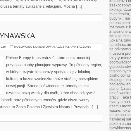
krajobraz i 
zaskoczonych
 porusza tematy związane z relacjami. Można […]
okolicy. Cz
miasteczka, 
budynki, nie 
potencjałem
rozmowa z k
znalezione w
DYNAWSKA
istnieją mie
Lokalna tury
na odhaczani
KUCHNIA
 2026
MOŻLIWOŚĆ KOMENTOWANIA
ZOSTAŁA WYŁĄCZONA
na odkrywan
SKANDYNAWSKA
muzeum prow
Północ Europy to przestrzeń, które coraz mocniej
ukryty międ
poprowadzona
przyciąga osoby planujące wyprawy. To północny region,
gospodarstw
regionalnych
w którym czyste krajobrazy spotyka się z lokalną
blisko domu 
kulturą, a każda wycieczka może stać się początkiem
długiego ur
noclegów an
nowej pasji. Strona poświęcona tej tematyce jest
planu. Czasa
czytelną bazą wiedzy dla osób, które chcą odkrywać
dzień weeke
pracy. Taka 
, Islandii oraz północnych terenów, gdzie cisza tworzy
elastyczna i
czemu można
ronie to Zorza Polarna i Zjawiska Natury i Przyroda i […]
ważne, loka
emocjonujące
najwięcej sa
pozornie zna
niewidoczne