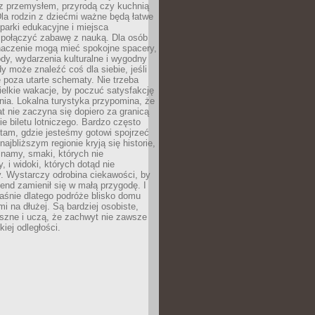
z przemysłem, przyrodą czy kuchnią
Dla rodzin z dziećmi ważne będą łatwe
 parki edukacyjne i miejsca
 połączyć zabawę z nauką. Dla osób
naczenie mogą mieć spokojne spacery,
ody, wydarzenia kulturalne i wygodny
y może znaleźć coś dla siebie, jeśli
e poza utarte schematy. Nie trzeba
elkie wakacje, by poczuć satysfakcję
ia. Lokalna turystyka przypomina, że
t nie zaczyna się dopiero za granicą
ie biletu lotniczego. Bardzo często
tam, gdzie jesteśmy gotowi spojrzeć
ajbliższym regionie kryją się historie,
znamy, smaki, których nie
, i widoki, których dotąd nie
. Wystarczy odrobina ciekawości, by
nd zamienił się w małą przygodę. I
aśnie dlatego podróże blisko domu
mi na dłużej. Są bardziej osobiste,
szne i uczą, że zachwyt nie zawsze
iej odległości.