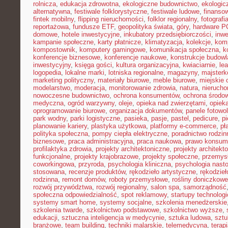
rolnicza
,
edukacja zdrowotna
,
ekologiczne budownictwo
,
ekologic
alternatywna
,
festiwale folklorystyczne
,
festiwale ludowe
,
finansow
fintek mobilny
,
flipping nieruchomości
,
folklor regionalny
,
fotograf
reportażowa
,
fundusze ETF
,
geopolityka świata
,
góry
,
hardware P
domowe
,
hotele inwestycyjne
,
inkubatory przedsiębiorczości
,
inwe
kampanie społeczne
,
karty płatnicze
,
klimatyzacja
,
kolekcje
,
kom
kompostownik
,
komputery gamingowe
,
komunikacja społeczna
,
k
konferencje biznesowe
,
konferencje naukowe
,
konstrukcje budow
inwestycyjny
,
księga gości
,
kultura organizacyjna
,
kwiaciarnie
,
le
logopedia
,
lokalne marki
,
lotniska regionalne
,
magazyny
,
majster
marketing polityczny
,
materiały biurowe
,
meble biurowe
,
miejskie 
modelarstwo
,
moderacja
,
monitorowanie zdrowia
,
natura
,
nierucho
nowoczesne budownictwo
,
ochrona konsumentów
,
ochrona środo
medyczna
,
ogród warzywny
,
oleje
,
opieka nad zwierzętami
,
opiek
oprogramowanie biurowe
,
organizacja dokumentów
,
panele fotowo
park wodny
,
parki logistyczne
,
pasieka
,
pasje
,
pastel
,
pedicure
,
p
planowanie kariery
,
plastyka użytkowa
,
platformy e-commerce
,
pł
polityka społeczna
,
pompy ciepła elektryczne
,
poradnictwo rodzin
biznesowe
,
praca administracyjna
,
praca naukowa
,
prawo konsum
profilaktyka zdrowia
,
projekty architektoniczne
,
projekty architekt
funkcjonalne
,
projekty krajobrazowe
,
projekty społeczne
,
przemys
coworkingowa
,
przyroda
,
psychologia kliniczna
,
psychologia nast
stosowana
,
recenzje produktów
,
rękodzieło artystyczne
,
rękodzieł
rodzinna
,
remont domów
,
roboty przemysłowe
,
rośliny doniczkowe
rozwój przywództwa
,
rozwój regionalny
,
salon spa
,
samorządność
społeczna odpowiedzialność
,
spot reklamowy
,
startupy technolog
systemy smart home
,
systemy socjalne
,
szkolenia menedżerskie
szkolenia twarde
,
szkolnictwo podstawowe
,
szkolnictwo wyższe
,
edukacji
,
sztuczna inteligencja w medycynie
,
sztuka ludowa
,
sztu
branżowe
,
team building
,
techniki malarskie
,
telemedycyna
,
terap