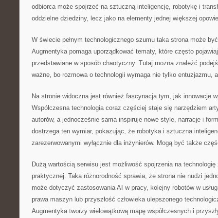
odbiorca może spojrzeć na sztuczną inteligencję, robotykę i tran
oddzielne dziedziny, lecz jako na elementy jednej większej opowie
W świecie pełnym technologicznego szumu taka strona może być 
Augmentyka pomaga uporządkować tematy, które często pojawiają
przedstawiane w sposób chaotyczny. Tutaj można znaleźć podejśc
ważne, bo rozmowa o technologii wymaga nie tylko entuzjazmu, a
Na stronie widoczna jest również fascynacja tym, jak innowacje wp
Współczesna technologia coraz częściej staje się narzędziem arty
autorów, a jednocześnie sama inspiruje nowe style, narracje i fo
dostrzega ten wymiar, pokazując, że robotyka i sztuczna intelig
zarezerwowanymi wyłącznie dla inżynierów. Mogą być także częśc
Dużą wartością serwisu jest możliwość spojrzenia na technologię
praktycznej. Taka różnorodność sprawia, że strona nie nudzi jedn
może dotyczyć zastosowania AI w pracy, kolejny robotów w usług
prawa maszyn lub przyszłość człowieka ulepszonego technologicz
Augmentyka tworzy wielowątkową mapę współczesnych i przyszł