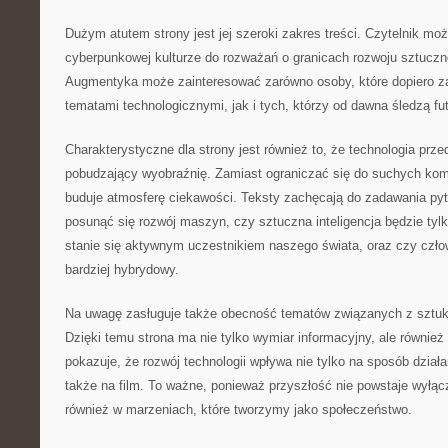
Dużym atutem strony jest jej szeroki zakres treści. Czytelnik mo
cyberpunkowej kulturze do rozważań o granicach rozwoju sztucznej
Augmentyka może zainteresować zarówno osoby, które dopiero z
tematami technologicznymi, jak i tych, którzy od dawna śledzą fu
Charakterystyczne dla strony jest również to, że technologia prz
pobudzający wyobraźnię. Zamiast ograniczać się do suchych ko
buduje atmosferę ciekawości. Teksty zachęcają do zadawania pyt
posunąć się rozwój maszyn, czy sztuczna inteligencja będzie ty
stanie się aktywnym uczestnikiem naszego świata, oraz czy czło
bardziej hybrydowy.
Na uwagę zasługuje także obecność tematów związanych z sztu
Dzięki temu strona ma nie tylko wymiar informacyjny, ale równie
pokazuje, że rozwój technologii wpływa nie tylko na sposób działani
także na film. To ważne, ponieważ przyszłość nie powstaje wyłącz
również w marzeniach, które tworzymy jako społeczeństwo.