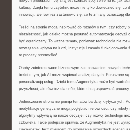
nowych produktach. Jej siłą jest szersze spojrzenie na to, jak tec
kulturą. Dzięki temu czytelnik może nie tylko dowiedzieć się, co d
innowacji, ale również zastanowić się, co te zmiany oznaczają dla
Treści na stronie mogą inspirować do rozmów o tym, czy roboty 
niezależność, jak daleko można posunąć automatyzację decyzji o
być ograniczany. To ważne tematy, ponieważ technologia nie rozw
rozwiązanie wpływa na ludzi, instytucje i zasady funkcjonowani
te procesy przemyśleć.
Osoby zainteresowane biznesowym zastosowaniem nowych technol
treści o tym, jak AI może wspierać analizę danych. Poruszane są
personalizacją usług. Dzięki temu Augmentyka może być wartości
przyszłości, ale również dla osób, które chcą usprawniać procesy.
Jednocześnie strona nie pomija tematów bardziej krytycznych. Poj
modyfikacje genetyczne mogą pogłębiać nierówności, czy roboty
algorytmy wpływają na nasze decyzje i czy rozwój technologii moż
człowieka. Takie podejście sprawia, że Augmentyka nie jest wyłą
ciekawostek, lecz miejscem do rozważania przyszłych scenariusz