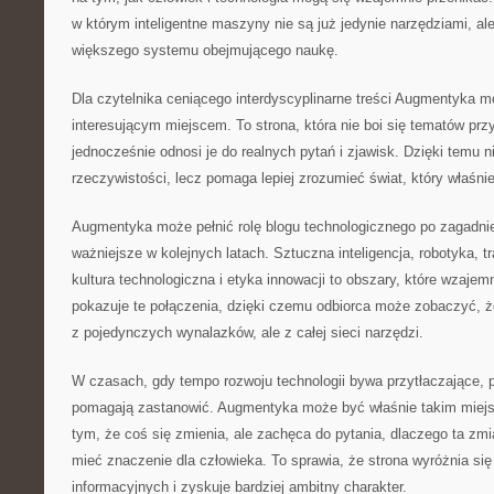
w którym inteligentne maszyny nie są już jedynie narzędziami, ale
większego systemu obejmującego naukę.
Dla czytelnika ceniącego interdyscyplinarne treści Augmentyka 
interesującym miejscem. To strona, która nie boi się tematów prz
jednocześnie odnosi je do realnych pytań i zjawisk. Dzięki temu n
rzeczywistości, lecz pomaga lepiej zrozumieć świat, który właśnie 
Augmentyka może pełnić rolę blogu technologicznego po zagadnie
ważniejsze w kolejnych latach. Sztuczna inteligencja, robotyka,
kultura technologiczna i etyka innowacji to obszary, które wzajemn
pokazuje te połączenia, dzięki czemu odbiorca może zobaczyć, że
z pojedynczych wynalazków, ale z całej sieci narzędzi.
W czasach, gdy tempo rozwoju technologii bywa przytłaczające, p
pomagają zastanowić. Augmentyka może być właśnie takim miejsc
tym, że coś się zmienia, ale zachęca do pytania, dlaczego ta zmi
mieć znaczenie dla człowieka. To sprawia, że strona wyróżnia się
informacyjnych i zyskuje bardziej ambitny charakter.