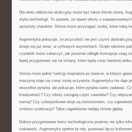
Dla wielu odbiorców atrakcyjny może być także klimat strony. Au
styku technologii. To sprawia, że nawet teksty o zaawansowanyc
wyrazisty charakter. Strona może przyciągać osoby, które lubią t
Augmentyka pokazuje, że przyszłość nie jest czymś abstrakcyjn
dzieje się już teraz, w cyfrowych asystentach. Dzięki tekstom pu
czytelnik może zobaczyć, jak pozornie odległe koncepcje stają s
lepiej przygotować się na zmiany, które będą coraz bardziej widoc
Strona może pełnić funkcję inspiratora po świecie, w którym gran
maszyną staje się coraz mniej oczywista. Augmentyka nie daje p
wszystkie pytania, ale pokazuje, które pytania warto zadawać. C
kreatywność? Czy roboty zastąpią część zawodów? Czy ulepszanie
normą? Czy cyberpunkowe wizje są ostrzeżeniem, czy zapowiedzi
zmierza cywilizacja? Takie zagadnienia nadają stronie głębię.
Dobrze przygotowane treści technologiczne powinny nie tylko inf
ciekawość. Augmentyka spełnia tę rolę, ponieważ łączy kulturowe