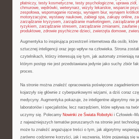
płatniczy
,
testy kosmetyczne
,
testy psychologiczne
,
uprawa ziół
,
chmurowe
,
wędrówki
,
weterynarz
,
wizyty lekarskie
,
wsparcie psyc
zespołowa
,
wspomaganie rozwoju
,
wynajem biur
,
wynajem krótko
motoryzacyjne
,
wystawy naukowe
,
zabiegi spa
,
zakupy online
,
za
zarządzanie kryzysem
,
zarządzanie marketingiem
,
zarządzanie p
ryzykiem
,
zarządzanie stresem
,
zarządzanie zmianami
,
zaufanie 
produktowe
,
zdrowie psychiczne dzieci
,
zwierzęta domowe
,
zwier
Augmentyka to inspirująca przestrzeń internetowa dla osób, które
sztucznej inteligencji oraz jego wpływ na człowieka. Strona zosta
czytelnikach, którzy interesują się tym, jak automaty zmieniają 
którym postęp nie jest przedstawiana jedynie jako suchy zbiór fa
proces.
Na stronie można znaleźć opracowania poświęcone zagadnieniom,
kojarzyły się głównie z cyberpunkowymi wizjami, a dziś coraz czę
medycyny. Augmentyka pokazuje, że inteligentne algorytmy nie je
laboratoriów i specjalistów, lecz narzędziem, które wpływa na twó
uczymy się. Polecamy
Nowinki ze Świata Robotyki
i Człowiek–M
z najważniejszych tematów poruszanych na stronie jest technolog
może tu znaleźć angażujące treści o tym, jak algorytmy wspieraj
zarówno codzienne korzyści, jak i wyzwania, które pojawiają się 