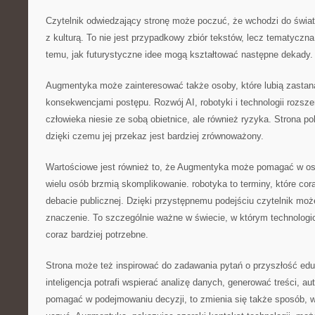
Czytelnik odwiedzający stronę może poczuć, że wchodzi do świat
z kulturą. To nie jest przypadkowy zbiór tekstów, lecz tematyczn
temu, jak futurystyczne idee mogą kształtować następne dekady.
Augmentyka może zainteresować także osoby, które lubią zastan
konsekwencjami postępu. Rozwój AI, robotyki i technologii rozsz
człowieka niesie ze sobą obietnice, ale również ryzyka. Strona p
dzięki czemu jej przekaz jest bardziej zrównoważony.
Wartościowe jest również to, że Augmentyka może pomagać w osw
wielu osób brzmią skomplikowanie. robotyka to terminy, które cora
debacie publicznej. Dzięki przystępnemu podejściu czytelnik mo
znaczenie. To szczególnie ważne w świecie, w którym technologi
coraz bardziej potrzebne.
Strona może też inspirować do zadawania pytań o przyszłość eduk
inteligencja potrafi wspierać analizę danych, generować treści, 
pomagać w podejmowaniu decyzji, to zmienia się także sposób, w 