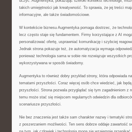
uczyć. Augmentyka, pokazując szeroki kontekst technologii, moż
takich umiejętności jak kreatywność. To sprawia, że jej treści maj
informacyjne, ale także świadomościowe.
W kontekście biznesu Augmentyka pomaga dostrzec, że technologi
lecz często staje się fundamentem. Firmy korzystające z AI mogą
personalizować ofertę, usprawniać komunikację i szybciej reagowa
Jednak strona pokazuje też, że automatyzacja wymaga odpowiedzi
ponieważ technologia sama w sobie nie rozwiązuje wszystkich pr
wykorzystywana w sposób świadomy.
Augmentyka to również dobry przykład strony, która odpowiada n
tematami przyszłości. Coraz więcej osób chce wiedzieć, jak będ
przyszłości. Strona pozwala przyglądać się tym zagadnieniom z 
temu może stać się miejscem regularnych odwiedzin dla odbiorcó
scenariusze przyszłości.
Nie bez znaczenia jest także sam charakter nazwy i tematyki str
z poszerzaniem możliwości. Ten sens dobrze oddaje zawartość ser
na tym, jak człowiek i technologia mogą się wzajemnie przenikać.