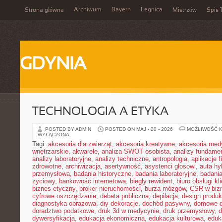
Archiwum
Bayern
Legnica
Strona główna
Mistrzów
Spis 
GDYNIA
TECHNOLOGIA A ETYKA
POSTED BY ADMIN
POSTED ON MAJ - 20 - 2026
MOŻLIWOŚĆ 
WYŁĄCZONA
Tagi:
akcesoria dla zwierząt
,
akcesoria kreatywne
,
akcesoria med
wnętrzarskie
,
akwarele
,
analiza SWOT osobista
,
analizy fundame
analizy laboratoryjne
,
analizy techniczne
,
antropologia
,
aplikacje 
zdrowotne
,
archiwizacja
,
asertywność
,
asystenci głosowi
,
auta h
przemysłowa
,
badania historyczne
,
badania laboratoryjne
,
badani
życiowy
,
bankowość internetowa
,
biegły rewident
,
biuro obsługi kl
biznes etyczny
,
broker nieruchomości
,
burza mózgów
,
CSR w biz
cyfrowe oszczędzanie
,
debata publiczna
,
depilacja
,
design produk
diagnostyka obrazowa
,
diy dekoracje
,
dochód pasywny
,
domowe d
doradztwo podatkowe
,
druk 3d w medycynie
,
druk przemysłowy
,
d
dywersyfikacja
,
edukacja ekonomiczna
,
edukacja kulturowa
,
eduk