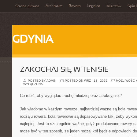
Archiwum
Bayern
Legnica
Strona główna
Mistrzów
Spis 
GDYNIA
ZAKOCHAJ SIĘ W TENISIE
POSTED BY ADMIN
POSTED ON WRZ - 13 - 2025
MOŻLIWOŚĆ 
WYŁĄCZONA
Co robić, aby wyglądać trochę młodziej oraz atrakcyjniej?
Jak wiadomo w każdym rowerze, najbardziej ważne są koła rower
rodzaju rowera, koła rowerowe są dopasowywane tak, żeby wykon
najlepiej. Jest to szczególnie ważne, gdyż produkowane rowery są
może być w ten sposób, że jeden rodzaj kół będzie odpowiedni d