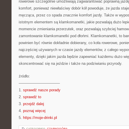
rowerowe szczególnie umożliwiają zagwarantować poprawną jazd
komfort, ponieważ niewłaściwy dobór kół powoduje, że jazda staje 
męcząca, przez co spada znacznie komfort jazdy. Także w wypos
istotnym elementem są klamkomanetki, jakie pozwalają dużo lepi
momencie zmieniania przerzutek, oraz pozwalają szybciej hamow
zamontowanie klamkomanetki pod dłońmi. Klamkomanetki, to bard
powinien być równie dokładnie dobierany, co koła rowerowe, ponie
najczęściej używanych w czasie jazdy elementów, z całego wypos
elementy, dzięki jakim jazda będzie zapewniać każdemu dużo wię
skoncentrować się na jeździe i także na podziwianiu przyrody.
źródło:
———————————
1.
sprawdź nasze porady
2.
sprawdź to
3.
przejdź dalej
4.
poznaj więcej
5.
https://moje-drinki.pl
CATEGORIES:
CZARNOGÓRA