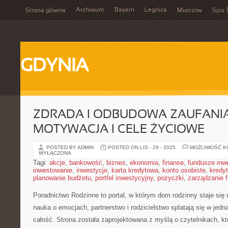
Archiwum
Bayern
Legnica
Strona główna
Mistrzów
Spis 
GDYNIA
ZDRADA I ODBUDOWA ZAUFANIA
MOTYWACJA I CELE ŻYCIOWE
POSTED BY ADMIN
POSTED ON LIS - 29 - 2025
MOŻLIWOŚĆ 
WYŁĄCZONA
Tagi:
akcje
,
bankowość
,
biznes
,
ekonomia
,
finanse
,
fundusze inw
inwestowanie
,
inwestycje
,
karta kredytowa
,
konto osobiste
,
kredyt
planowanie budżetu
,
portfel inwestycyjny
,
pożyczki
,
zarządzanie 
Poradnictwo Rodzinne to portal, w którym dom rodzinny staje się
nauka o emocjach, partnerstwo i rodzicielstwo splatają się w jed
całość. Strona została zaprojektowana z myślą o czytelnikach, kt