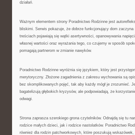
działań.
Ważnym elementem strony Poradnictwo Rodzinne jest autorefleksj
bliskimi. Serwis pokazuje, że dobrze funkcjonujący dom zaczyna s
treściach pojawiają się wątki asertywności, opanowywania napięc
własnej wartości oraz wyrażania tego, co czujemy w sposób spoko
pomagają partnerom w zmianie nawyków.
Poradnictwo Rodzinne wyróżnia się językiem, który jest przystęp
merytoryczny. Złożone zagadnienia z zakresu wychowania są opi
bez skomplikowanych pojęć, tak aby każdy mógł je zrozumieć. Je
bagatelizują głębokich kryzysów, ale podpowiadają, że korzystani
odwagi.
Strona zaprasza szerokiego grona czytelników. Odnajdą się tu narz
rodzice małych dzieci, jak i rodzice nastolatków. Poradnictwo R
również dla rodzin patchworkowych, które poszukują wskazówek, 