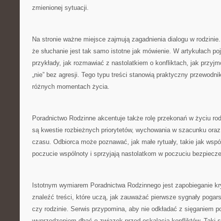
zmienionej sytuacji.
Na stronie ważne miejsce zajmują zagadnienia dialogu w rodzinie
że słuchanie jest tak samo istotne jak mówienie. W artykułach po
przykłady, jak rozmawiać z nastolatkiem o konfliktach, jak przyj
„nie” bez agresji. Tego typu treści stanowią praktyczny przewodnik
różnych momentach życia.
Poradnictwo Rodzinne akcentuje także rolę przekonań w życiu rod
są kwestie rozbieżnych priorytetów, wychowania w szacunku ora
czasu. Odbiorca może poznawać, jak małe rytuały, takie jak wspól
poczucie wspólnoty i sprzyjają nastolatkom w poczuciu bezpiecz
Istotnym wymiarem Poradnictwa Rodzinnego jest zapobieganie k
znaleźć treści, które uczą, jak zauważać pierwsze sygnały pogars
czy rodzinie. Serwis przypomina, aby nie odkładać z sięganiem po
wyprzedzeniem dbać o związek przed eskalacją konfliktów. Taki 