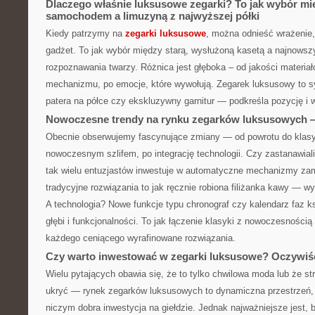
Dlaczego właśnie luksusowe zegarki? To jak wybór m
samochodem a limuzyną z najwyższej półki
Kiedy patrzymy na
zegarki luksusowe
, można odnieść wrażenie, 
gadżet. To jak wybór między starą, wysłużoną kasetą a najnows
rozpoznawania twarzy. Różnica jest głęboka – od jakości materiał
mechanizmu, po emocje, które wywołują. Zegarek luksusowy to s
patera na półce czy ekskluzywny garnitur — podkreśla pozycję i
Nowoczesne trendy na rynku zegarków luksusowych — 
Obecnie obserwujemy fascynujące zmiany — od powrotu do klas
nowoczesnym szlifem, po integrację technologii. Czy zastanawiali
tak wielu entuzjastów inwestuje w automatyczne mechanizmy za
tradycyjne rozwiązania to jak ręcznie robiona filiżanka kawy — wy
A technologia? Nowe funkcje typu chronograf czy kalendarz faz 
głębi i funkcjonalności. To jak łączenie klasyki z nowoczesnością
każdego ceniącego wyrafinowane rozwiązania.
Czy warto inwestować w zegarki luksusowe? Oczywiśc
Wielu pytających obawia się, że to tylko chwilowa moda lub że str
ukryć — rynek zegarków luksusowych to dynamiczna przestrzeń,
niczym dobra inwestycja na giełdzie. Jednak najważniejsze jest,