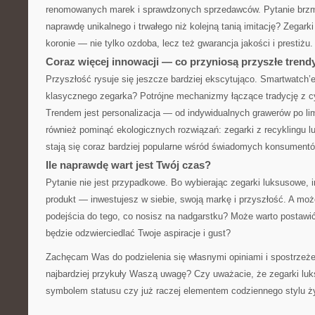
renomowanych marek i sprawdzonych sprzedawców. Pytanie brzmi:
naprawdę unikalnego i trwałego niż kolejną tanią imitację? Zegarki
koronie — nie tylko ozdoba, lecz też gwarancja jakości i prestiżu.
Coraz więcej innowacji — co przyniosą przyszłe trend
Przyszłość rysuje się jeszcze bardziej ekscytująco. Smartwatch’
klasycznego zegarka? Potrójne mechanizmy łączące tradycję z c
Trendem jest personalizacja — od indywidualnych grawerów po li
również pominąć ekologicznych rozwiązań: zegarki z recyklingu 
stają się coraz bardziej popularne wśród świadomych konsumentó
Ile naprawdę wart jest Twój czas?
Pytanie nie jest przypadkowe. Bo wybierając zegarki luksusowe, i
produkt — inwestujesz w siebie, swoją markę i przyszłość. A moż
podejścia do tego, co nosisz na nadgarstku? Może warto postawi
będzie odzwierciedlać Twoje aspiracje i gust?
Zachęcam Was do podzielenia się własnymi opiniami i spostrzeże
najbardziej przykuły Waszą uwagę? Czy uważacie, że zegarki lu
symbolem statusu czy już raczej elementem codziennego stylu ż