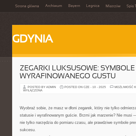
Archiwum
Bayern
Legnica
Strona główna
Mistrzów
Spis 
GDYNIA
ZEGARKI LUKSUSOWE: SYMBOLE 
WYRAFINOWANEGO GUSTU
POSTED BY ADMIN
POSTED ON CZE - 10 - 2025
MOŻLIWOŚĆ 
WYŁĄCZONA
Wyobraź sobie, że masz w dłoni zegarek, który nie tylko odmierz
statusie i wyrafinowanym guście. Brzmi jak marzenie? Nie musi 
nie tylko narzędzia do pomiaru czasu, ale prawdziwe symbole presti
sukcesu.