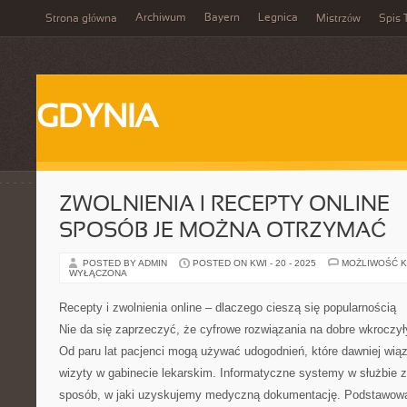
Archiwum
Bayern
Legnica
Strona główna
Mistrzów
Spis 
GDYNIA
ZWOLNIENIA I RECEPTY ONLINE –
SPOSÓB JE MOŻNA OTRZYMAĆ
POSTED BY ADMIN
POSTED ON KWI - 20 - 2025
MOŻLIWOŚĆ 
WYŁĄCZONA
Recepty i zwolnienia online – dlaczego cieszą się popularnością
Nie da się zaprzeczyć, że cyfrowe rozwiązania na dobre wkroczył
Od paru lat pacjenci mogą używać udogodnień, które dawniej wiąza
wizyty w gabinecie lekarskim. Informatyczne systemy w służbie 
sposób, w jaki uzyskujemy medyczną dokumentację. Podstawową