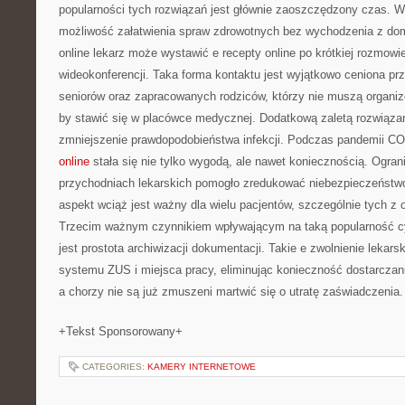
popularności tych rozwiązań jest głównie zaoszczędzony czas. W
możliwość załatwienia spraw zdrowotnych bez wychodzenia z dom
online lekarz może wystawić e recepty online po krótkiej rozmowie
wideokonferencji. Taka forma kontaktu jest wyjątkowo ceniona pr
seniorów oraz zapracowanych rodziców, którzy nie muszą organiz
by stawić się w placówce medycznej. Dodatkową zaletą rozwiązań
zmniejszenie prawdopodobieństwa infekcji. Podczas pandemii C
online
stała się nie tylko wygodą, ale nawet koniecznością. Ograni
przychodniach lekarskich pomogło zredukować niebezpieczeństwo
aspekt wciąż jest ważny dla wielu pacjentów, szczególnie tych z 
Trzecim ważnym czynnikiem wpływającym na taką popularność 
jest prostota archiwizacji dokumentacji. Takie e zwolnienie lekars
systemu ZUS i miejsca pracy, eliminując konieczność dostarcza
a chorzy nie są już zmuszeni martwić się o utratę zaświadczenia.
+Tekst Sponsorowany+
CATEGORIES:
KAMERY INTERNETOWE