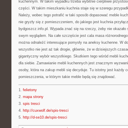
kuchennym. W takim wypadku trzeba wybitnie cierpliwie przysto
części. W takim mieszkaniu kuchnia staje się w szeregu przypa
Należy, wobec tego potrafić w taki sposób dopasować meble k
nie gryzły się z pomieszczeniem, do jakiego jest kuchnia przyłącz
bydgoszcz.info.pl. Wypada znać się na rzeczy, żeby nie okazało s
swym wyglądem. Na całe szczęście jest cala masa różnorodnego
można odnaleźć interesujące pomysły na aneksy kuchenne. W dod
wszystko nie jest aż tak drogie, głównie, że w dzisiejszych cza
gigantyczny wybór wszystkiego. Skutkiem tego wśród mebli kuch
dla siebie. Zamawianie mebli kuchennych jest znacznym wyzwan
osoby, która na zakup mebli się decyduje. Tu istotny jest każdy 
pomieszczenia, w którym takie meble będą się znajdować.
1.
felietony
2.
mapa strony
3.
spis tresci
4.
http://cuxwolf.de/spis-tresci
5.
http://d-se10.de/spis-tresci