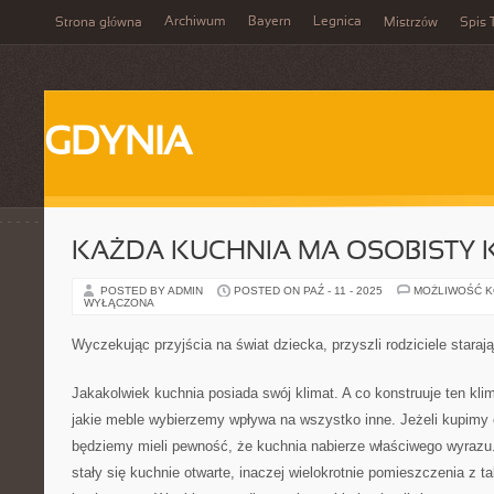
Archiwum
Bayern
Legnica
Strona główna
Mistrzów
Spis 
GDYNIA
KAŻDA KUCHNIA MA OSOBISTY K
POSTED BY ADMIN
POSTED ON PAŹ - 11 - 2025
MOŻLIWOŚĆ 
WYŁĄCZONA
Wyczekując przyjścia na świat dziecka, przyszli rodziciele starają
Jakakolwiek kuchnia posiada swój klimat. A co konstruuje ten kli
jakie meble wybierzemy wpływa na wszystko inne. Jeżeli kupimy
będziemy mieli pewność, że kuchnia nabierze właściwego wyrazu
stały się kuchnie otwarte, inaczej wielokrotnie pomieszczenia z